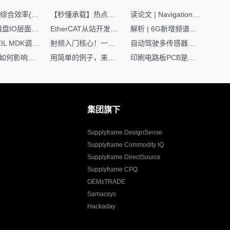
SMT设备综合效率(OEE)计算有很多版本，这个版本最直接明了全面！
【秒懂承载】热点技术名词 -“SerDes”
读论文 | Navigation World Models: 构建机器人视觉导航的“想象力引擎“
Nginx | 磁盘IO层面性能优化：error日志内存环形缓冲区及小文件sendfile零拷贝技术
EtherCAT从站开发避坑指南：30分钟搞定ESI XML（上）
解析 | 6G新增频谱版图：U6G、FR3、Sub-THz，3GPP Rel-19/Rel-20标准
如何在KEIL MDK调试时避免看门狗引起的复位？
射频入门核心！一文搞懂阻抗匹配到底是什么
自动驾驶多传感器前融合，到底提前融合了什么？
环路补偿如何影响你的电源稳定性
用简单的例子，来理解C指针
印刷电路板PCB是怎么设计出来的？第二篇：进阶篇细说Layout流程
集团旗下
Supplyframe DesignSense
Supplyframe Commodity IQ
Supplyframe DirectSource
Supplyframe CPQ
OEMsTRADE
Samacsys
Hackaday