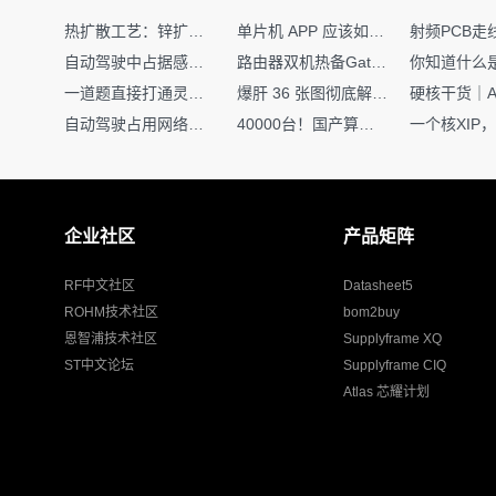
热扩散工艺：锌扩散非吸收窗口制备揭秘
单片机 APP 应该如何调试？
自动驾驶中占据感知网络是如何识别障碍物的？
路由器双机热备Gateway重定向不通问题
一道题直接打通灵敏度・链路预算・传播模型任督二脉
爆肝 36 张图彻底解释清楚 AI 圈 136 个造词艺术！
自动驾驶占用网络还需要数据标注吗？
40000台！国产算力大单开标，华为鲲鹏成大赢家
企业社区
产品矩阵
RF中文社区
Datasheet5
ROHM技术社区
bom2buy
恩智浦技术社区
Supplyframe XQ
ST中文论坛
Supplyframe CIQ
Atlas 芯耀计划