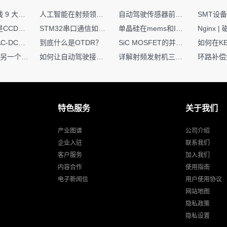
射频PCB走线 9 大高频致命坑！踩中一个，匹配直接报废
人工智能在射频领域的创新应用与顶刊论文解析
自动驾驶传感器前融合与后融合技术上有何区别？
你知道什么是CCDF吗？它有什么用？
STM32串口通信如何处理不定长数据？这两种方法你都了解嘛？
单晶硅在mems和IC中作用的区别
硬核干货｜AC-DC工作原理 + PCB设计要点，看完秒懂电源设计！
到底什么是OTDR？
SiC MOSFET的并联设计要点
一个核XIP，另一个核如何IAP？
如何让自动驾驶接管设计更合理？
详解射频发射机三大架构：原理、应用与设计要点
特色服务
关于我们
产业图谱
公司介绍
企业入驻
联系我们
客户服务
加入我们
内容合作
使用指南
电子新闻信
用户使用协议
网站地图
隐私政策
隐私设置