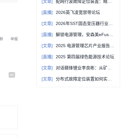
[文章]
配网行波故障定位装置：精准锁定故障现场！
[直播]
2026英飞凌宽禁带论坛
[文章]
2026年SST固态变压器行业深度解析：技术、市场与职业机会全景
[直播]
解锁电源管理，安森美eFuse与SmartFET技术创新及应用
群
举报
[文章]
2025 电源管理芯片产业报告解读：技术迭代 + 国产替代，共启产业增长新赛道
[直播]
2025 第四届绿色能源技术论坛
[文章]
对话赣锋锂业李良彬：从矿山到电池，从资源赣锋到技术赣锋
[文章]
分布式故障定位装置如何实时捕捉输电线路雷击事件