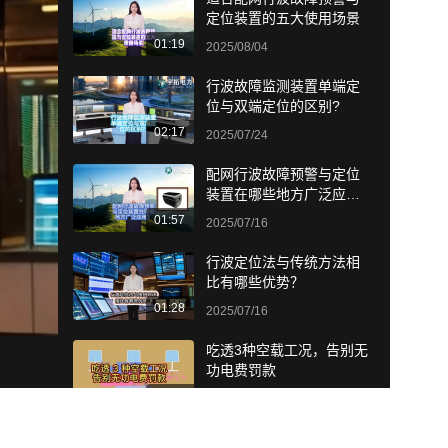
定位装置的五大使用场景
01:19
2025/08/04
行波故障监测装置单端定
位与双端定位的区别?
02:17
2025/07/24
配网行波故障预警与定位
装置在哪些地方广泛应
用？
01:57
2025/07/16
行波定位法与传统方法相
比有哪些优势？
01:28
2025/07/16
吃透3种空载工况，告别无
功电费罚款
01:54
07/11 08:54
0.001 级高精度补偿，搞定