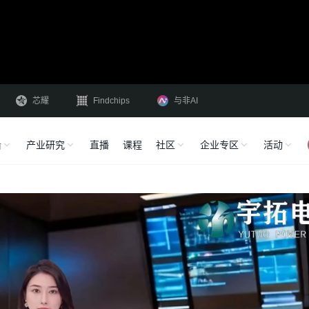
芯耀
Findchips
与非AI
沿
产业研究
直播
课程
社区
企业专区
活动