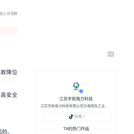
光伏无功补偿顽疾
01:56
07/10 12:27
加入交流群
无功补偿案例分析：看似
夜间空载，实则白天欠补
01:57
07/09 13:11
功率因数实际1.0显示0.5？
原来是电压相序接反
。
01:31
07/08 07:07
位故障位
案例分析：功率因数超前
别急着查线路，先查负
载！
02:02
07/07 10:40
提高安全
江苏宇拓电力科技
江苏宇拓电力科技有限公司为电网及工业电气用户提供"量身打造"的产品及服务，提升运行及管理效率，引领行业发展。
抖音
TA的热门作品
风险。