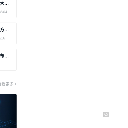
适合配网行波故障预警与定位装置的五大使用场景
08/04
配网行波故障预警与定位装置在哪些地方广泛应用？
/16
《新型电力系统建设“十五五”规划》发布：主配微协同背后的三条测量链路
查看更多