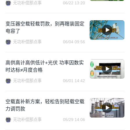
无功补偿那点事
06/22 13:20
变压器空载轻载罚款，别再瞎装固定
电容了
无功补偿那点事
06/04 09:56
高供高计高供低计+光伏 功率因数实
时达标≠月度合格
无功补偿那点事
06/01 14:42
空载直补新方案，轻松告别轻载空载
力调罚款
无功补偿那点事
05/29 14:06