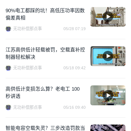
90%电工都踩的坑！高低压功率因数
偏差真相
无功补偿那点事
05/28 07:19
江苏高供低计轻载被罚，空载直补控
制器轻松解决
无功补偿那点事
05/18 09:42
高供低计变损怎么算？老电工 100
秒讲透
无功补偿那点事
05/16 09:40
智能电容空载失灵？三步改造罚款当