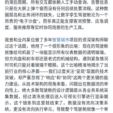
的滞后周期、所有交互都依赖人工手动查询、告警信息
只是在大屏上弹个窗而没有任何后续处置流程。这种数
据孤岛和业务闭环的缺失，让数字孪生驾驶舱沦为一个
昂贵的“电子沙盘”，而非真正能支撑客流预警、应急调
度、服务推荐等实时协同场景的生产工具。
我曾和业内某位做了多年
智慧城市
项目的资深架构师聊
过这个话题，他用了一个很形象的比喻：现在的驾驶舱
就像给司机装了一块能显示所有仪表数据的透明玻璃，
但方向盘和刹车却还是老式的机械结构，遇到紧急情况
时司机只能对着玻璃干瞪眼。这个比喻精准地揭示了当
前行业的核心矛盾——我们过度关注“呈现”层面的技术
突破，却严重忽视了“响应”和“协同”这两个更关键的能
力建设。从技术架构的视角来看，问题出在数据流的单
向性上。绝大多数驾驶舱的设计逻辑是从各业务系统采
集数据，经过清洗处理后送入可视化引擎进行渲染展
示，这个链条到这里就结束了。数据没有流向决策系
统，更没有流向执行单元，导致整个驾驶舱就像一个单