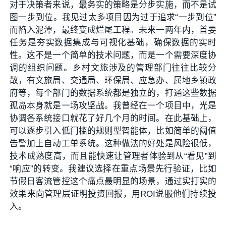
对于决策者来说，最务实的策略是分步实施，而不是试
图一步到位。我见过太多项目因为过于追求“一步到位”
而陷入泥潭，最终变成烂尾工程。未来一两年内，首要
任务是夯实数据集成与可视化基础，确保数据的实时
性。这不是一个简单的技术问题，而是一个需要深度协
调的组织问题。乡村文旅涉及的管理部门往往比较分
散，有文旅局、交通局、环保局、应急办、属地乡镇政
府等，每个部门的数据系统都是独立的，打通这些数据
孤岛本身就是一场攻坚战。我曾经在一个项目中，光是
协调各系统接口就花了好几个月的时间。在此基础上，
可以逐步引入低门槛的规则型智能体，比如简单的阈值
告警加上自动工单系统。这种做法的好处是风险很低，
技术成熟度高，而且能快速让管理者体验到从“看见”到
“响应”的转变。我建议选择在重点场景先行验证，比如
节假日客流管控这个痛点最明显的场景，通过实打实的
效果来向管理层证明投资回报，用ROI说服他们持续投
入。