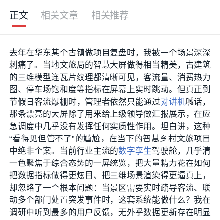
正文
相关文章
相关推荐
去年在华东某个古镇做项目复盘时，我被一个场景深深
刺痛了。当地文旅局的智慧大屏做得相当精美，古建筑
的三维模型连瓦片纹理都清晰可见，客流量、消费热力
图、停车场饱和度等指标在屏幕上实时跳动。但真正到
节假日客流爆棚时，管理者依然只能通过
对讲机
喊话，
那条漂亮的大屏除了用来给上级领导做汇报展示，在应
急调度中几乎没有发挥任何实质性作用。坦白讲，这种
“看得见但管不了”的尴尬，在当下的智慧乡村文旅项目
中绝非个案。当前行业主流的
数字孪生
驾驶舱，几乎清
一色聚焦于综合态势的一屏统览，把大量精力花在如何
把数据指标做得更炫目、把三维场景渲染得更逼真上，
却忽略了一个根本问题：当景区需要实时疏导客流、联
动多个部门处置突发事件时，这套系统能做什么？我在
调研中听到最多的用户反馈，无外乎数据更新存在明显