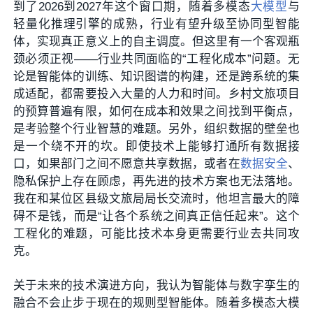
到了2026到2027年这个窗口期，随着多模态
大模型
与
轻量化推理引擎的成熟，行业有望升级至协同型智能
体，实现真正意义上的自主调度。但这里有一个客观瓶
颈必须正视——行业共同面临的“工程化成本”问题。无
论是智能体的训练、知识图谱的构建，还是跨系统的集
成适配，都需要投入大量的人力和时间。乡村文旅项目
的预算普遍有限，如何在成本和效果之间找到平衡点，
是考验整个行业智慧的难题。另外，组织数据的壁垒也
是一个绕不开的坎。即使技术上能够打通所有数据接
口，如果部门之间不愿意共享数据，或者在
数据安全
、
隐私保护上存在顾虑，再先进的技术方案也无法落地。
我在和某位区县级文旅局局长交流时，他坦言最大的障
碍不是钱，而是“让各个系统之间真正信任起来”。这个
工程化的难题，可能比技术本身更需要行业去共同攻
克。
关于未来的技术演进方向，我认为智能体与数字孪生的
融合不会止步于现在的规则型智能体。随着多模态大模