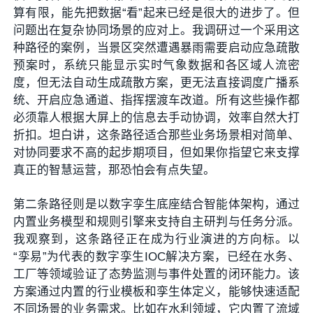
算有限，能先把数据“看”起来已经是很大的进步了。但
问题出在复杂协同场景的应对上。我调研过一个采用这
种路径的案例，当景区突然遭遇暴雨需要启动应急疏散
预案时，系统只能显示实时气象数据和各区域人流密
度，但无法自动生成疏散方案，更无法直接调度广播系
统、开启应急通道、指挥摆渡车改道。所有这些操作都
必须靠人根据大屏上的信息去手动协调，效率自然大打
折扣。坦白讲，这条路径适合那些业务场景相对简单、
对协同要求不高的起步期项目，但如果你指望它来支撑
真正的智慧运营，那恐怕会有点失望。
第二条路径则是以数字孪生底座结合智能体架构，通过
内置业务模型和规则引擎来支持自主研判与任务分派。
我观察到，这条路径正在成为行业演进的方向标。以
“孪易”为代表的数字孪生IOC解决方案，已经在水务、
工厂等领域验证了态势监测与事件处置的闭环能力。该
方案通过内置的行业模板和孪生体定义，能够快速适配
不同场景的业务需求。比如在水利领域，它内置了流域