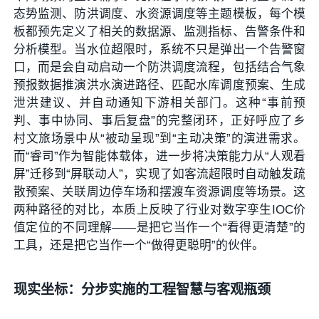
态势监测、防洪调度、水资源调度等主题模板，每个模
板都预先定义了相关的数据源、监测指标、告警条件和
分析模型。当水位超限时，系统不只是弹出一个告警窗
口，而是会自动启动一个防洪调度流程，包括结合气象
预报数据推演洪水演进路径、匹配水库调度预案、生成
泄洪建议、并自动通知下游相关部门。这种“事前预
判、事中协同、事后复盘”的完整闭环，正好呼应了乡
村文旅场景中从“被动呈现”到“主动决策”的演进需求。
而“睿司”作为智能体载体，进一步将决策能力从“人观看
屏”迁移到“屏联动人”，实现了如客流超限时自动触发疏
散预案、关联周边停车场和摆渡车资源调度等场景。这
两种路径的对比，本质上反映了行业对数字孪生IOC价
值定位的不同理解——是把它当作一个“看得更清楚”的
工具，还是把它当作一个“做得更聪明”的伙伴。
现实坐标：分步实施的工程智慧与客观瓶颈