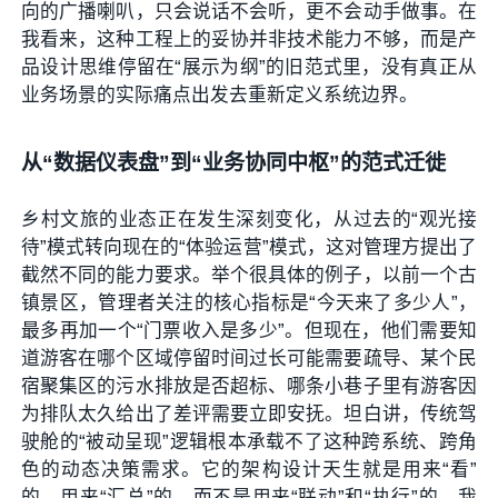
向的广播喇叭，只会说话不会听，更不会动手做事。在
我看来，这种工程上的妥协并非技术能力不够，而是产
品设计思维停留在“展示为纲”的旧范式里，没有真正从
业务场景的实际痛点出发去重新定义系统边界。
从“数据仪表盘”到“业务协同中枢”的范式迁徙
乡村文旅的业态正在发生深刻变化，从过去的“观光接
待”模式转向现在的“体验运营”模式，这对管理方提出了
截然不同的能力要求。举个很具体的例子，以前一个古
镇景区，管理者关注的核心指标是“今天来了多少人”，
最多再加一个“门票收入是多少”。但现在，他们需要知
道游客在哪个区域停留时间过长可能需要疏导、某个民
宿聚集区的污水排放是否超标、哪条小巷子里有游客因
为排队太久给出了差评需要立即安抚。坦白讲，传统驾
驶舱的“被动呈现”逻辑根本承载不了这种跨系统、跨角
色的动态决策需求。它的架构设计天生就是用来“看”
的，用来“汇总”的，而不是用来“联动”和“执行”的。我