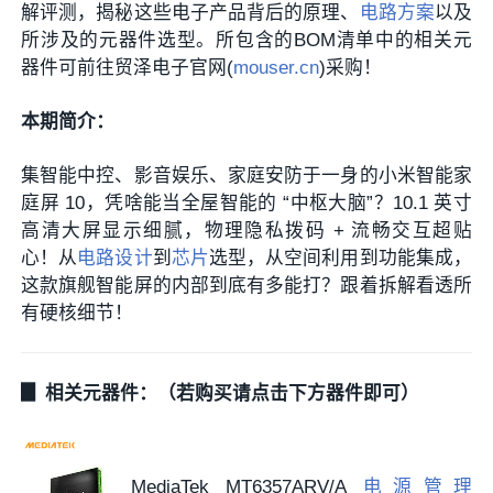
解评测，揭秘这些电子产品背后的原理、
电路方案
以及
所涉及的元器件选型。所包含的BOM清单中的相关元
器件可前往贸泽电子官网(
mouser.cn
)采购！
本期简介：
集智能中控、影音娱乐、家庭安防于一身的小米智能家
庭屏 10，凭啥能当全屋智能的 “中枢大脑”？10.1 英寸
高清大屏显示细腻，物理隐私拨码 + 流畅交互超贴
心！从
电路设计
到
芯片
选型，从空间利用到功能集成，
这款旗舰智能屏的内部到底有多能打？跟着拆解看透所
有硬核细节！
▊ 相关元器件：（若购买请点击下方器件即可）
MediaTek MT6357ARV/A
电源管理