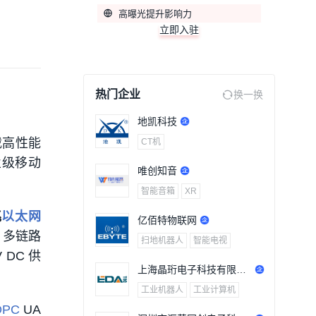
高曝光提升影响力
立即入驻
热门企业
换一换
地凯科技
载高性能
CT机
业级移动
唯创知音
智能音箱
XR
兆
以太网
亿佰特物联网
G 多链路
扫地机器人
智能电视
DC 供
上海晶珩电子科技有限公
司
工业机器人
工业计算机
OPC
UA