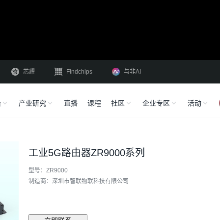
芯耀
Findchips
与非AI
沿
产业研究
直播
课程
社区
企业专区
活动
工业5G路由器ZR9000系列
型号：ZR9000
制造商：深圳市智联物联科技有限公司