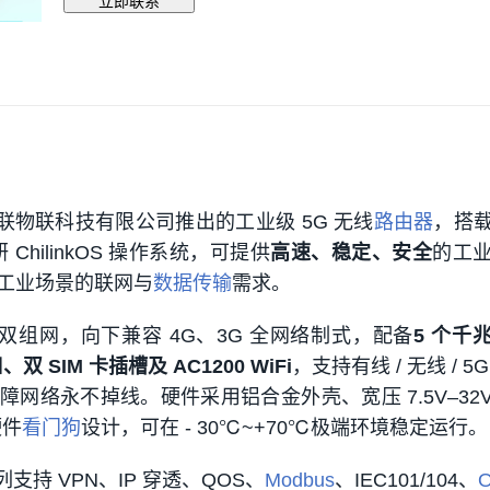
立即联系
智联物联科技有限公司推出的工业级 5G 无线
路由器
，搭
 ChilinkOS 操作系统，可提供
高速、稳定、安全
的工
工业场景的联网与
数据传输
需求。
SA 双组网，向下兼容 4G、3G 全网络制式，配备
5 个千
口、双 SIM 卡插槽及 AC1200 WiFi
，支持有线 / 无线 / 5
网络永不掉线。硬件采用铝合金外壳、宽压 7.5V–32V 
硬件
看门狗
设计，可在 - 30℃~+70℃极端环境稳定运行。
列支持 VPN、IP 穿透、QOS、
Modbus
、IEC101/104、