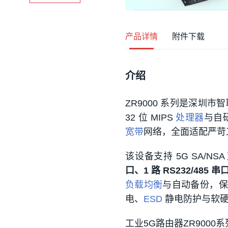
产品详情
附件下载
介绍
ZR9000 系列是深圳市
32 位 MIPS
处理器
与自研
宽带
网络，全面适配严苛
该设备支持 5G SA/N
口、1 路 RS232/485 串
负载均衡
与自动备份，保障
电、
ESD
静电防护与软
工业5G路由器ZR9000系