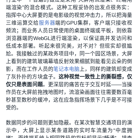
端渲染”的混合模式。这种工程妥协的出发点很务实：
指挥中心大屏要的是电影级的视觉冲击力，所以把海量
三维运算交给
服务器
端的GPU集群，客户端只接收视
频流；而业务人员日常使用的桌面终端或平板，则依靠
浏览器端的WebGL进行端渲染，以保证高并发访问和
低成本部署。听起来很完美，对不对？但现实却很尴
尬。我接触过的某政务项目中，同一个园区场景，大屏
上看到的建筑玻璃幕墙反射效果细腻到能看见云朵的倒
影，而在工作人员的
笔记本电脑
上，同样的建筑却变成
了灰扑扑的方块盒子。
这种视觉一致性上的撕裂感，仅
仅只是表面问题
。更深层的痛苦在于交互时延——当操
作员在大屏前拖拽地图时，流渲染画面往往需要数百毫
秒甚至数秒的缓冲，这在应急指挥场景下几乎是不可接
受的。
数据同步的问题则更加隐蔽。在某次智慧交通项目的演
示中，大屏上显示某条道路的实时车流量为“中度拥