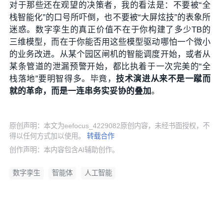
对于那些还在观望的决策者，我的看法是：不要被“全
栈智能化”的口号所吓倒，也不要被“大屏炫技”的表象所
迷惑。数字孪生的真正价值不在于你构建了多少TB的
三维模型，而在于你能否用这些模型驱动哪怕一个微小
的业务改进。从某个园区闸机的智能调度开始，或者从
某条管道的泄漏预警开始，都比执着于一次完美的“全
栈落地”要明智得多。毕竟，
技术演进从来不是一蹴而
就的革命，而是一连串务实妥协的叠加
。
原创声明：本文为eefocus_4229082原创内容，未经书面授权，不
得以任何方式加以使用。
转载合作
创作声明：本内容包含AI辅助创作。
数字孪生
智能体
人工智能