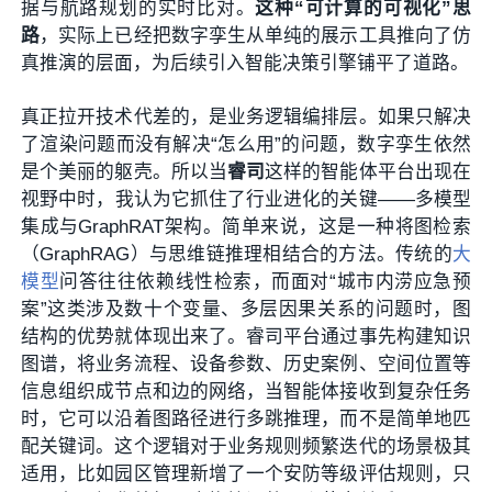
据与航路规划的实时比对。
这种“可计算的可视化”思
路
，实际上已经把数字孪生从单纯的展示工具推向了仿
真推演的层面，为后续引入智能决策引擎铺平了道路。
真正拉开技术代差的，是业务逻辑编排层。如果只解决
了渲染问题而没有解决“怎么用”的问题，数字孪生依然
是个美丽的躯壳。所以当
睿司
这样的智能体平台出现在
视野中时，我认为它抓住了行业进化的关键——多模型
集成与GraphRAT架构。简单来说，这是一种将图检索
（GraphRAG）与思维链推理相结合的方法。传统的
大
模型
问答往往依赖线性检索，而面对“城市内涝应急预
案”这类涉及数十个变量、多层因果关系的问题时，图
结构的优势就体现出来了。睿司平台通过事先构建知识
图谱，将业务流程、设备参数、历史案例、空间位置等
信息组织成节点和边的网络，当智能体接收到复杂任务
时，它可以沿着图路径进行多跳推理，而不是简单地匹
配关键词。这个逻辑对于业务规则频繁迭代的场景极其
适用，比如园区管理新增了一个安防等级评估规则，只