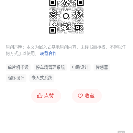
红外对管模块是检测车位是否被占用的关键部件。其基
本原理为：
红外发射管
持续发射红外光，接收管接收反
射光。当有车辆停入车位时，红外光被遮挡或反射信号
发生变化，模块输出相应
电平
信号。
安装方式
：每个车位对应一个红外对管模块。
原创声明：本文为嵌入式基地原创内容，未经书面授权，不得以任
何方式加以使用。
转载合作
接口方式
：模块输出端直接接入单片机的
GPIO
口，例如P1.0、P1.1、P1.2，分别对应三个车
单片机毕设
停车场管理系统
电路设计
传感器
位。
程序设计
嵌入式系统
信号特性
：输出为
数字信号
，低电平表示检测到
遮挡（车位被占用），
高电平
表示未遮挡（车位
点赞
收藏
空闲）。
通过该模块，系统能够实时判断每个车位的状态。
2.3 LCD1602液晶显示电路