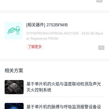
LCD1602用于实时显示车位占用信息。
显示内容
：
[相关器件] 27S35FM/B
OTP/EPROM/UVPROM,AM27S35 - 8192 Bit Bipol
第一行显示各个车位的状态，例如：
ar Registered PROM
S1:O S2:F S3:F
，其中“O”代表占用，F代表空闲。
了解更多
第二行显示统计信息，例如：
Used:1 Free:2
。
相关方案
接口方式
：LCD1602采用
并行接口
方式与单片机
基于单片机的火焰与温度联动检测及声光
连接，使用P2口进行
数据传输
，P3口部分
引脚
灭火控制系统
作为
控制信号
。
电源需求
：LCD供电电压为5V，
电位器
用于调节
基于单片机的脉搏与呼吸监测报警设备设
对比度。