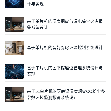
计与实现
该模块为用户提供直观的车位状态信息，方便驾驶员快
速了解停车情况。
基于单片机的温度烟雾与漏电综合火灾报
警系统设计
2.4 LED指示灯电路
为了让驾驶员在停车时快速找到车位，每个车位配备一
基于单片机的智能厨房环境控制系统设计
个LED状态灯。
指示逻辑
：
基于单片机的图书馆座位管理系统设计与
红灯亮：车位已占用。
实现
绿灯亮：车位空闲。
基于51单片机的厨房温湿度烟雾CO粉尘多
电路连接
：LED通过
限流电阻
与单片机IO口相
参数环境监测报警系统设计
连，例如车位1对应P1.4、车位2对应P1.5、车位
3对应P1.6。