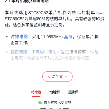
2.1 单片机最小系统电路
本系统选用STC89C52单片机作为核心控制单元。
STC89C52为兼容8051内核的单片机，具有较强的IO资
源，适合多车位监测与显示控制。
时钟电路
：采用11.0592MHz
晶振
，保证单片机
正常工作。
复位电路
：由
电容
、
电阻
和复位按键构成，保证
上电或手动复位时单片机进入稳定初始状态。
电源电路
：单片机工作电压为5V，由
电源模块
统
一提供。
阅读全文
STC89C52负责对红外对管信号采集、
LCD显示
控制、
LED状态灯控制，是整个系统的“大脑”。
技术群
地域群
活动群
嵌入式技术交流群
2.2 红外对管传感器电路