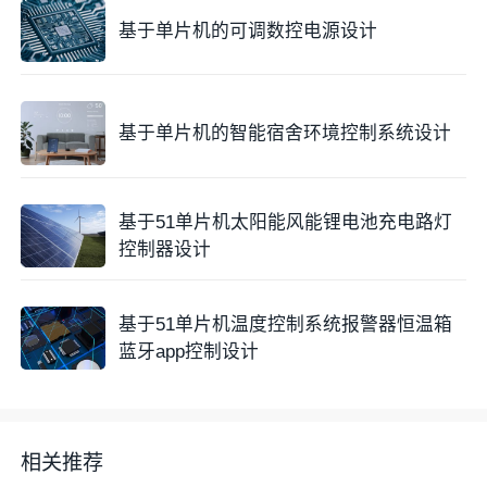
基于单片机的可调数控电源设计
LED指示灯为驾驶员提供更直观的现场停车引导。
2.5 电源电路
基于单片机的智能宿舍环境控制系统设计
系统统一采用5V电源，提供给单片机、传感器、LCD
及LED使用。电源输入端增加
电解电容
与
瓷片电容
用于
滤波，以保证电路稳定运行。
基于51单片机太阳能风能锂电池充电路灯
控制器设计
3 程序设计
基于51单片机温度控制系统报警器恒温箱
蓝牙app控制设计
程序设计是系统实现的核心，主要分为以下几个模块：
主程序
、红外检测模块、LCD显示模块、LED控制模
块。
相关推荐
3.1 主程序设计