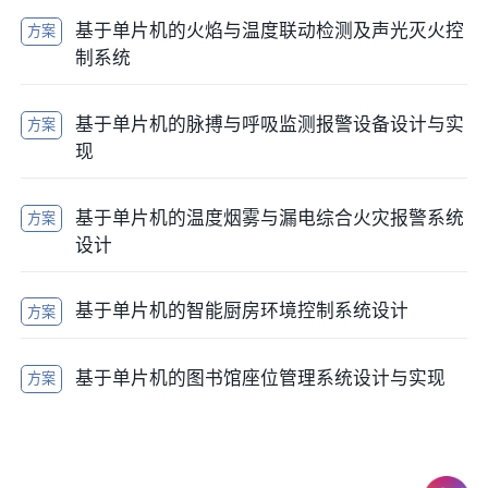
基于单片机的火焰与温度联动检测及声光灭火控
方案
主程序负责系统的整体调度，包括车位检测、LCD显示
制系统
与LED控制。
基于单片机的脉搏与呼吸监测报警设备设计与实
方案
html
复制
现
#include 
<
reg52.h
>
基于单片机的温度烟雾与漏电综合火灾报警系统
方案
#include "lcd1602.h"

设计
sbit IR1 = P1^0;

sbit IR2 = P1^1;

基于单片机的智能厨房环境控制系统设计
方案
sbit IR3 = P1^2;

基于单片机的图书馆座位管理系统设计与实现
方案
sbit LED1 = P1^4;

sbit LED2 = P1^5;

sbit LED3 = P1^6;
