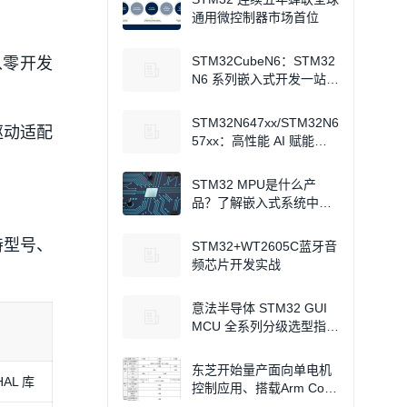
通用微控制器市场首位
STM32CubeN6：STM32
从零开发
N6 系列嵌入式开发一站式
软件解决方案
STM32N647xx/STM32N6
驱动适配
57xx：高性能 AI 赋能微
控制器，解锁多场景智能
应用
STM32 MPU是什么产
品？了解嵌入式系统中微
处理器的新变化
持型号、
STM32+WT2605C蓝牙音
频芯片开发实战
意法半导体 STM32 GUI
MCU 全系列分级选型指南
与参数对比
东芝开始量产面向单电机
AL 库
控制应用、搭载Arm Cort
ex M4内核的小型微控制