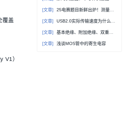
[文章]
25电赛题目新鲜出炉！测量题对工程数学要求太严格了！
）全覆盖
[文章]
USB2.0实际传输速度为什么与480Mbps相差甚远
[文章]
基本绝缘、附加绝缘、双重绝缘、加强绝缘，这些概念要弄清楚！
[文章]
浅谈MOS管中的寄生电容
ty V1）