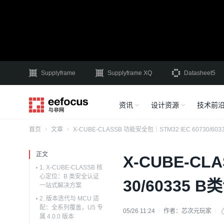
Supplyframe
Supplyframe XQ
Datasheet5
资讯
设计资源
技术前
首页
文章
X-CUBE-CLASSB 功能安全包｜STM32 IEC 60730/6
正文
X-CUBE-CL
1. X-CUBE-CLASSB 核
心定位：B 类安全认证
30/60335
一站式解决方案
2. 版本迭代与 MCU 适
配：全系列覆盖，U5 专
05/26 11:24
作者：
芯次元玩家
属 4.0.0 版本