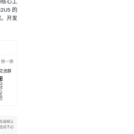
全的核心工
2U5 的
案。开发
换一换
交流群
及编辑认
造成不必