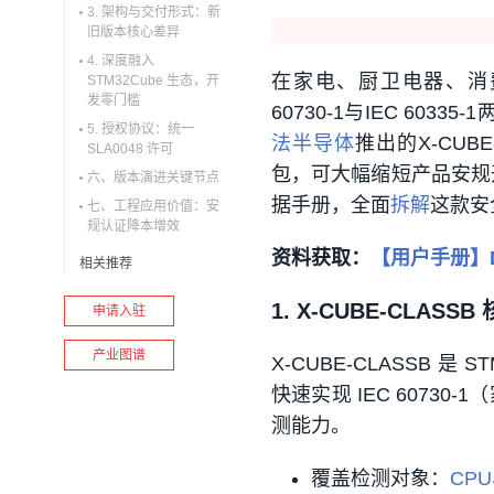
3. 架构与交付形式：新
旧版本核心差异
4. 深度融入
在家电、厨卫电器、消
STM32Cube 生态，开
发零门槛
60730-1与IEC 603
5. 授权协议：统一
法半导体
推出的X-CUB
SLA0048 许可
包，可大幅缩短产品安规开
六、版本演进关键节点
据手册，全面
拆解
这款安
七、工程应用价值：安
规认证降本增效
资料获取：
【用户手册】DB
相关推荐
1. X-CUBE-CLA
申请入驻
产业图谱
X-CUBE-CLASSB
快速实现 IEC 60730-
测能力。
覆盖检测对象：
CPU