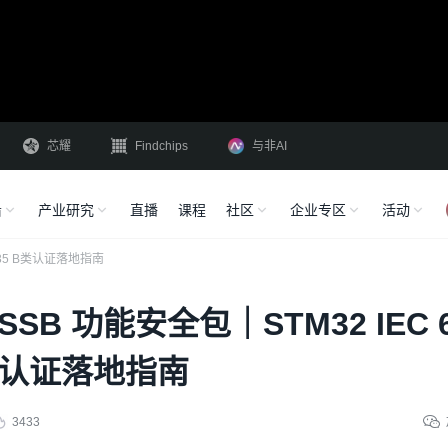
芯耀
Findchips
与非AI
沿
产业研究
直播
课程
社区
企业专区
活动
0335 B类认证落地指南
ASSB 功能安全包｜STM32 IEC 
 B类认证落地指南
3433