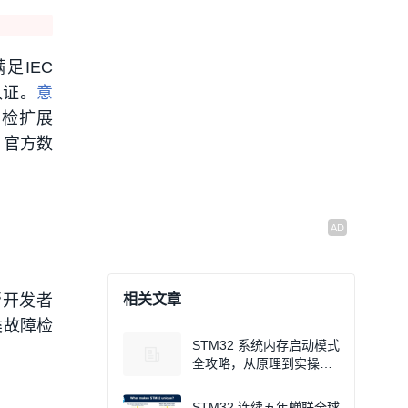
足IEC
 认证。
意
自检扩展
 官方数
是帮开发者
相关文章
 类故障检
STM32 系统内存启动模式
全攻略，从原理到实操一
步到位
STM32 连续五年蝉联全球