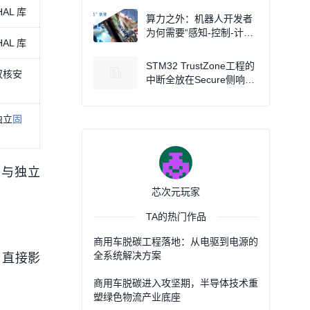
AL 库
器
算力之外：机器人开发者
为何需要“感知-控制-计算”
AL 库
一体化
STM32 TrustZone工程的
双核安
中断全放在Secure侧响应
的示例
独立
固
6 与独立
芯次元玩家
TA的热门作品
商用车脱碳工程落地：从电驱到电源的
全系统解决方案
别，直接影
商用车脱碳进入攻坚期，半导体技术重
塑绿色物流产业底座