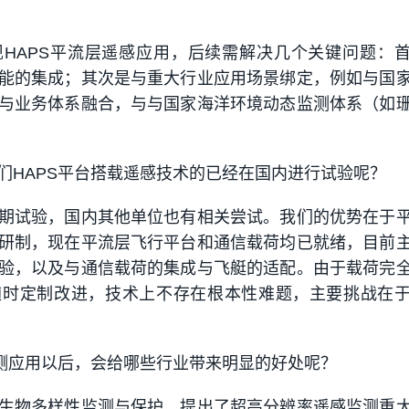
HAPS平流层遥感应用，后续需解决几个关键问题：
能的集成；其次是与重大行业应用场景绑定，例如与国
与业务体系融合，与与国家海洋环境动态监测体系（如
们HAPS平台搭载遥感技术的已经在国内进行试验呢？
期试验，国内其他单位也有相关尝试。我们的优势在于
研制，现在平流层飞行平台和通信载荷均已就绪，目前
验，以及与通信载荷的集成与飞艇的适配。由于载荷完
随时定制改进，技术上不存在根本性难题，主要挑战在
遥测应用以后，会给哪些行业带来明显的好处呢？
生物多样性监测与保护，提出了超高分辨率遥感监测重