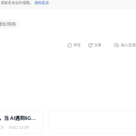
，请联系本站作侵删。
侵权投诉
通信/网络
评论
分享
加入交流
小K云逛展：MWC 20周年，当 AI遇到6G，谁将定义通信业的下一个十年？
1万
03/12 12:09