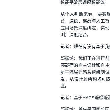
智能平流层遥感智能体。
从个人判断来看，要实现
台、通信、遥感与人工智
应用场景深度绑定，实现
测）深度结合。
记者：现在有没有基于我
邱振戈：我们正在进行前
感载荷的自主设计和自主
是平流层遥感载荷研制试
发，从设计到架构均可
度。
记者：基于HAPS遥感
邱振戈：首先是国家公园