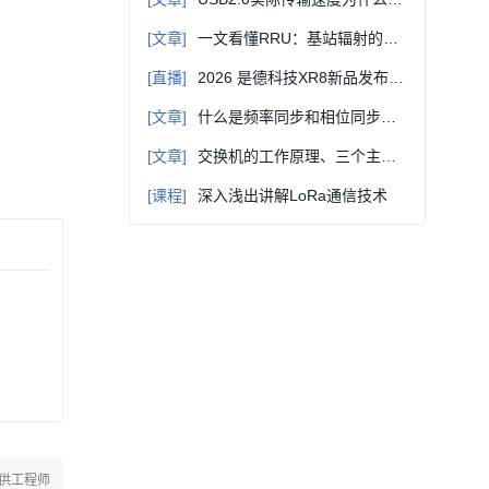
[文章]
一文看懂RRU：基站辐射的「万恶之源」
[直播]
2026 是德科技XR8新品发布: 一段跨越70年的示波器创新之旅
[文章]
什么是频率同步和相位同步？无线通信网络同步有何作用？
[文章]
交换机的工作原理、三个主要功能、工作特性以及分类
[课程]
深入浅出讲解LoRa通信技术
供工程师