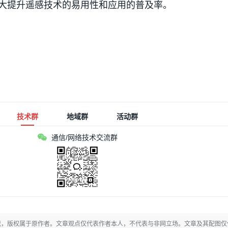
大提升遥感技术的易用性和应用的普及率。
技术群
地域群
活动群
通信/网络技术交流群
载，版权属于原作者。文章观点仅代表作者本人，不代表与非网立场。文章及其配图仅