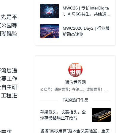
MWC26 | 专访InterDigita
l：AI与6G共生，共绘通信
首先是平
产业新蓝图
家公园等
MWC2026 Day2 | 行业最
珊瑚礁监
新动态速览
平流层遥
主要工作
通信世界网
全自主研
公众号：通信世界；在路上，读懂世界！在这里，读懂通信！
于工程进
TA的热门作品
苹果低头，长鑫抬头，全
球存储格局正在改写
城域“毫秒用算”落地金凤实验室，重庆
大需求，