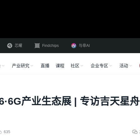
芯耀
Findchips
与非AI
沿
产业研究
直播
课程
社区
企业专区
活动
6·6G产业生态展 | 专访吉天星
635