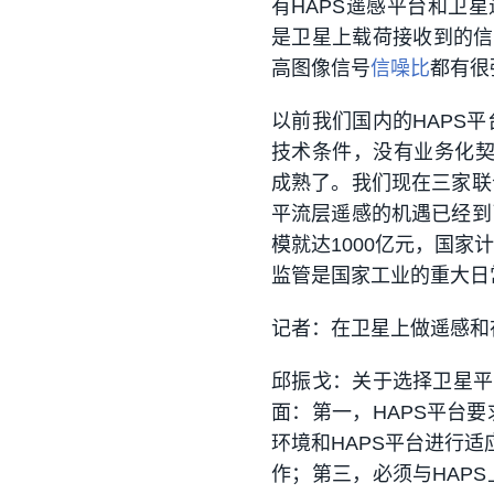
有HAPS遥感平台和卫
是卫星上载荷接收到的信
高图像信号
信噪比
都有很
以前我们国内的HAPS
技术条件，没有业务化契
成熟了。我们现在三家联
平流层遥感的机遇已经到
模就达1000亿元，国
监管是国家工业的重大日
记者：在卫星上做遥感和
邱振戈：关于选择卫星平
面：第一，HAPS平台
环境和HAPS平台进行适
作；第三，必须与HAP