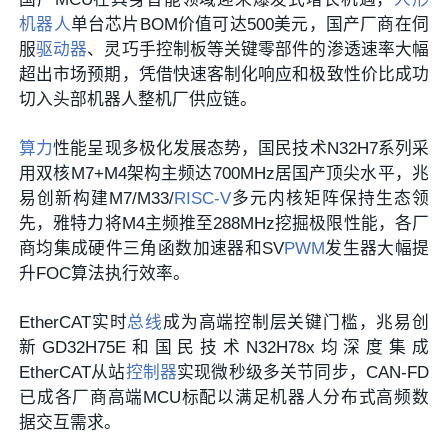
机器人
单台芯片BOM价值可达500美元，国产厂商在伺
服
驱动器
、灵巧手控制板等关键零部件的渗透速率大幅
超出市场预期，凭借快速客制化响应和极致性价比成功
切入头部机器人整机厂供应链。
算力
性能呈现多极化发展态势，国民技术N32H7系列采
用双核M7+M4架构主频达700MHz居国产顶尖水平，兆
易创新构建M7/M33/
RISC-V
多元内核矩阵保持生态领
先，雅特力将M4主频推至288MHz挖掘极限性能，各厂
商均集成硬件三角函数加速器和SV
PWM
发生器大幅提
升FOC算法执行效率。
EtherCAT实时
总线
成为高端控制层关键门槛，兆易创
新GD32H75E和国民技术N32H78x均深度集成
EtherCAT从站
控制器
实现微秒级多关节同步，CAN-FD
已成各厂商高端MCU标配以满足机器人分布式高频数
据交互需求。