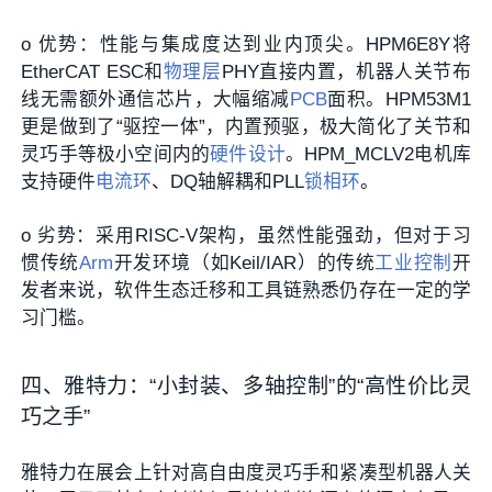
o
优势
：
性能与集成度达到业内顶尖
。HPM6E8Y将
EtherCAT ESC和
物理层
PHY直接内置，机器人关节布
线无需额外通信芯片，大幅缩减
PCB
面积。HPM53M1
更是做到了“驱控一体”，内置预驱，极大简化了关节和
灵巧手等极小空间内的
硬件设计
。HPM_MCLV2电机库
支持硬件
电流环
、DQ轴解耦和PLL
锁相环
。
o
劣势
：采用RISC-V架构，虽然性能强劲，但对于习
惯传统
Arm
开发环境（如Keil/IAR）的传统
工业控制
开
发者来说，软件生态迁移和工具链熟悉仍存在一定的学
习门槛。
四、雅特力：“小封装、多轴控制”的“高性价比灵
巧之手”
雅特力在展会上针对高自由度灵巧手和紧凑型机器人关