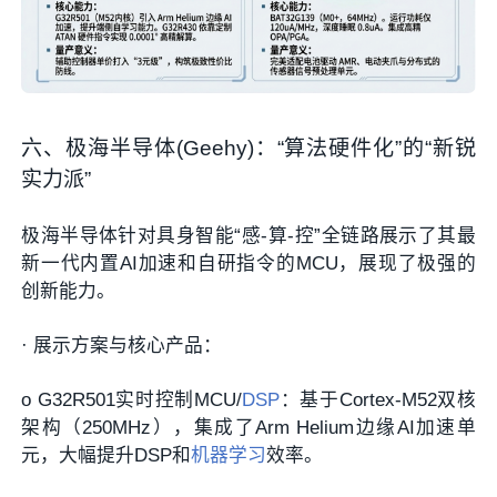
六、极海半导体(Geehy)：“算法硬件化”的“新锐
实力派”
极海半导体针对具身智能“感-算-控”全链路展示了其最
新一代内置AI加速和自研指令的MCU，展现了极强的
创新能力。
·
展示方案与核心产品：
o
G32R501实时控制MCU/
DSP
：基于Cortex-M52双核
架构（250MHz），集成了
Arm Helium边缘AI加速单
元
，大幅提升DSP和
机器学习
效率。