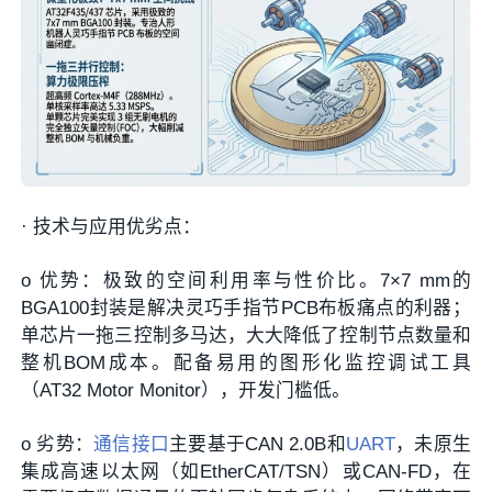
·
技术与应用优劣点：
o
优势
：
极致的空间利用率与性价比
。7×7 mm的
BGA100封装是解决灵巧手指节PCB布板痛点的利器；
单芯片一拖三控制多马达，大大降低了控制节点数量和
整机BOM成本。配备易用的图形化监控调试工具
（AT32 Motor Monitor），开发门槛低。
o
劣势
：
通信接口
主要基于CAN 2.0B和
UART
，未原生
集成高速以太网（如EtherCAT/TSN）或CAN-FD，在