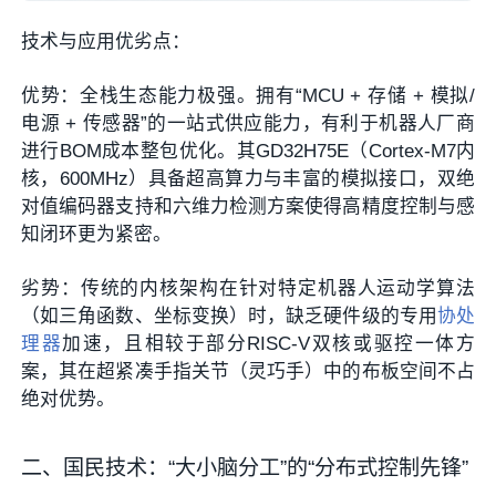
技术与应用优劣点：
优势
：
全栈生态能力极强
。拥有“MCU + 存储 + 模拟/
电源 + 传感器”的一站式供应能力，有利于机器人厂商
进行BOM成本整包优化。其GD32H75E（Cortex-M7内
核，600MHz）具备超高算力与丰富的模拟接口，双绝
对值编码器支持和六维力检测方案使得高精度控制与感
知闭环更为紧密。
劣势
：传统的内核架构在针对特定机器人运动学算法
（如三角函数、坐标变换）时，缺乏硬件级的专用
协处
理器
加速，且相较于部分RISC-V双核或驱控一体方
案，其在超紧凑手指关节（灵巧手）中的布板空间不占
绝对优势。
二、国民技术：“大小脑分工”的“分布式控制先锋”