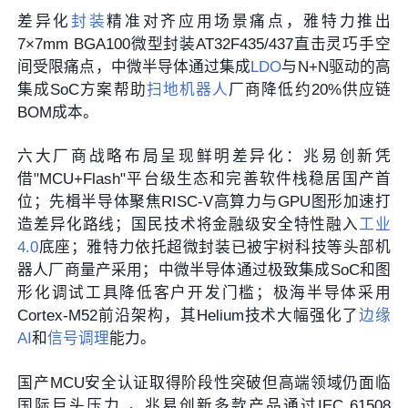
差异化
封装
精准对齐应用场景痛点，雅特力推出
7×7mm BGA100微型封装AT32F435/437直击灵巧手空
间受限痛点，中微半导体通过集成
LDO
与N+N驱动的高
集成SoC方案帮助
扫地机器人
厂商降低约20%供应链
BOM成本。
六大厂商战略布局呈现鲜明差异化：兆易创新凭
借"MCU+Flash"平台级生态和完善软件栈稳居国产首
位；先楫半导体聚焦RISC-V高算力与GPU图形加速打
造差异化路线；国民技术将金融级安全特性融入
工业
4.0
底座；雅特力依托超微封装已被宇树科技等头部机
器人厂商量产采用；中微半导体通过极致集成SoC和图
形化调试工具降低客户开发门槛；极海半导体采用
Cortex-M52前沿架构，其Helium技术大幅强化了
边缘
AI
和
信号调理
能力。
国产MCU安全认证取得阶段性突破但高端领域仍面临
国际巨头压力 ，兆易创新多款产品通过IEC 61508