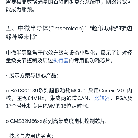
需要极高数据通量的百轴同步复杂系统中，网络带宽可
能成为瓶颈。
五、中微半导体(Cmsemicon)：“超低功耗”的“边
缘神经末梢”
中微半导聚焦于能效升级与设备小型化，展示了针对轻
量级关节控制及周边
执行器
的专用低功耗芯片。
·
展示方案与核心产品：
o
BAT32G139系列超低功耗MCU
：采用Cortex-M0+内
核，主频64MHz，集成两通道CAN、
比较器
、PGA及
17个带电机专用PWM的16位定时器。
o
CMS32M66xx系列高集成度电机控制芯片
。
·
技术与应用优劣点：