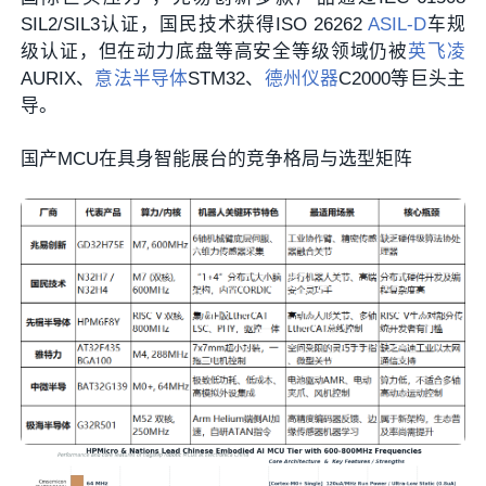
SIL2/SIL3认证，国民技术获得ISO 26262
ASIL-D
车规
级认证，但在动力底盘等高安全等级领域仍被
英飞凌
AURIX、
意法半导体
STM32、
德州仪器
C2000等巨头主
导。
国产MCU在具身智能展台的竞争格局与选型矩阵