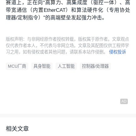
赛道上，正在向“高算力、高集成度（驱控一体）、高
带宽通信（内置EtherCAT）和算法硬件化（专用协处
理器/定制指令）”的高端壁垒发起强力冲击。
版权声明：与非网经原作者授权转载，版权属于原作者。文章观点
仅代表作者本人，不代表与非网立场。文章及其配图仅供工程师学
习之用，如有侵权或者其他问题，请联系本站作侵删。
侵权投诉
MCU厂商
具身智能
人工智能
控制器/处理器
相关文章