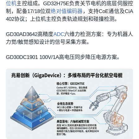
位机
主控组成。GD32H75E负责关节电机的底层伺服控
制，配备17/18位双
绝对值编码器
，支持CoE通信及CiA
402协议；上位机主控负责轨迹规划和碰撞检测。
GD30AD3642高精度
ADC
六维力检测方案
：专为机器人
力觉/触觉感知设计的信号采集方案。
GD30DC1901 100V/1A高电压同步降压电源方案
。