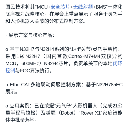
国民技术将其“MCU+
安全芯片
+
无线射频
+BMS”一体化
底座视为战略核心，在展会上重点展示了服务于灵巧手
和人形机器人关节的分布式控制方案。
·
展示方案与核心产品：
o
基于N32H7与N32H4系列的“1+4”关节/灵巧手架构
：
采用1颗
N32H7（国内首款Cortex-M7+M4双核异构
MCU，600MHz）N32H4
芯片，负责单关节的本地
闭环
控制
与FOC算法执行。
o
EtherCAT多轴联动伺服控制方案
：基于N32H785EC
展示。
o
应用案例
：已在荣耀“元气仔”人形机器人（完成21公
里半程马拉松）及越疆（Dobot）“Rover X1”家庭智能
体中批量落地。