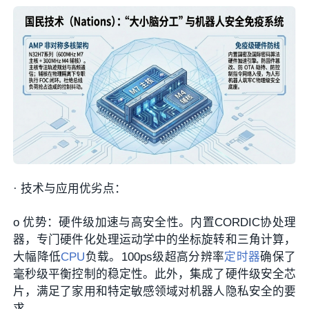
·
技术与应用优劣点：
o
优势
：
硬件级加速与高安全性
。内置CORDIC协处理
器，专门硬件化处理运动学中的坐标旋转和三角计算，
大幅降低
CPU
负载。100ps级超高分辨率
定时器
确保了
毫秒级平衡控制的稳定性。此外，集成了硬件级安全芯
片，满足了家用和特定敏感领域对机器人隐私安全的要
求。