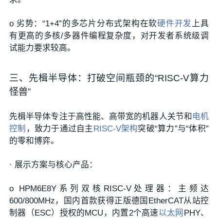
o
劣势
：“1+4”的多芯片分布式架构在软
硬件开发
上具
有更高的多核/多器件编程复杂度，对开发者系统级调
试能力要求较高。
三、先楫半导体：打破空间瓶颈的“RISC-V算力
怪兽”
先楫半导体专注于高性能、高带宽的机器人关节和
电机
控制
，致力于通过自主
RISC-V架构
突破“算力”与“体积”
的零和博弈。
·
展示方案与核心产品：
o
HPM6E8Y系列双核RISC-V处理器
：主频达
600/800MHz，
国内首款获得正版德国EtherCAT从站控
制器（ESC）授权的MCU
，内置2个高速
以太网
PHY、