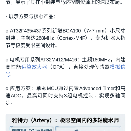
节，展示了其在小封装与马达控制资源上的深度布局。
·
展示方案与核心产品：
o
AT32F435/437系列新增BGA100（7×7 mm）小尺寸
封装
：主频达288MHz（Cortex-M4F），专为机器人指
节等极度受限空间设计。
o
电机专用系列AT32M412/M416
：主频180MHz，内建
高性能
运算放大器
（OPA），直接处理传感器
模拟信
号
。
o
应用方案
：单颗MCU通过内置Advanced Timer和高
速ADC，
最高可同时支持3组电机控制
，实现多轴同
步。