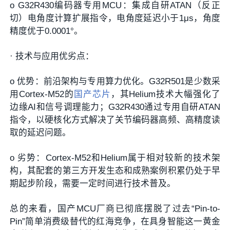
o
G32R430编码器专用MCU
：集成
自研ATAN（反正
切）电角度计算扩展指令
，电角度延迟小于1μs，角度
精度优于0.0001°。
·
技术与应用优劣点：
o
优势
：
前沿架构与专用算力优化
。G32R501是少数采
用Cortex-M52的
国产芯片
，其Helium技术大幅强化了
边缘AI和信号调理能力；G32R430通过专用自研ATAN
指令，以硬核化方式解决了关节编码器高频、高精度读
取的延迟问题。
o
劣势
：Cortex-M52和Helium属于相对较新的技术架
构，其配套的第三方开发生态和成熟案例积累仍处于早
期起步阶段，需要一定时间进行技术普及。
总的来看，国产MCU厂商已彻底摆脱了过去“Pin-to-
Pin”简单消费级替代的红海竞争，在具身智能这一黄金