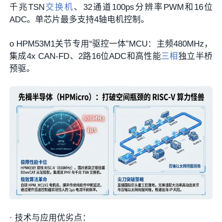
千兆TSN
交换机
、32通道100ps分辨率PWM和16位
ADC。单芯片最多支持4轴电机控制。
o
HPM53M1关节专用“驱控一体”MCU
：主频480MHz，
集成4x CAN-FD、2路16位ADC和
高性能
三相
独立半桥
预驱
。
·
技术与应用优劣点：