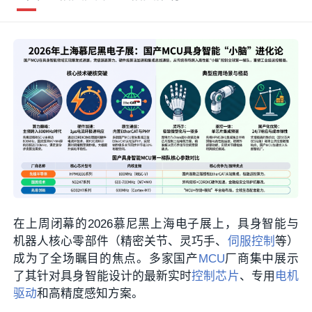
在上周闭幕的
2026慕尼黑上海电子展
上，具身智能与
机器人核心零部件（精密关节、灵巧手、
伺服控制
等）
成为了全场瞩目的焦点。多家国产
MCU
厂商集中展示
了其针对具身智能设计的最新实时
控制芯片
、专用
电机
驱动
和高精度感知方案。