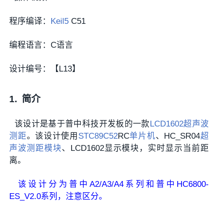
程序编译：
Keil5
C51
编程语言：C语言
设计编号：【L
1
3
】
1.
简介
该设计是基于普中科技开发板的一款
LCD1602
超声波
测距
。该设计使用
STC
89C52
RC
单片机
、HC_SR04
超
声波测距模块
、LCD1602显示模块，实时显示当前距
离。
该设计分为普中A2/A3/A4系列和普中HC6800-
ES_V2.0系列，注意区分。