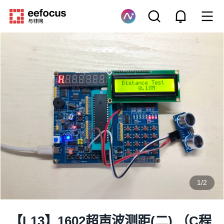
1
/
2
【L13】1602超声波测距(二) （C程