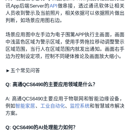
讯App后端Server的
API
做串接，透过通讯软体让相关
人员收到警示及当前照片，相关依据可以依据照片做出
判断，如场景应用图右边。
场景应用图中左手边为电子围篱APP执行主画面，画面
中浅蓝色区域为警示区域，使用手势拖拉移动调整警示
区域范围，当行人在区域范围内就发出通知。画面右手
边为控制设定项，控制不同硬体推论及画面放大缩小。
►
五个常见问答
Q: 高通QCS6490的主要应用领域是什么？
A: 高通QCS6490主要应用于物联网和智能边缘设备，
例如
智能家居
、
工业自动化
、
监控系统
和智慧城市解决
方案。
Q: QCS6490的AI处理能力如何？