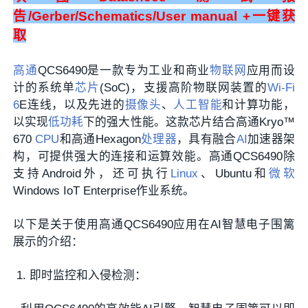
告
/Gerber/Schematics/User manual +
一键获
取
高通
QCS6490是一款专为工业和商业
物联网
应用而设
计的系统单
芯片
(SoC)，支援高阶物联网装置的
Wi-Fi
6
E连线，以及先进的
摄像头
、
人工智能
和计算功能，
以实现
低功耗
下的强大性能。这款芯片结合高通Kryo™
670
CPU
和高通Hexagon
处理器
，具有融合
AI
加速器架
构，可提供强大的连接和运算效能。高通QCS6490除
支持Android外，还可执行
Linux
、Ubuntu和
微软
Windows IoT Enterprise作业系统。
以下是关于使用高通QCS6490应用在AI智慧电子围篱
展示的介绍：
即时监控和入侵检测：