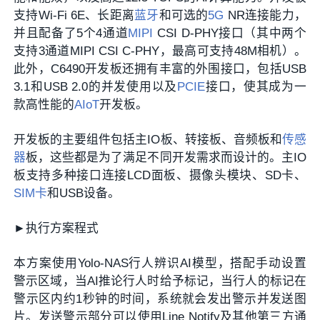
支持Wi-Fi 6E、长距离
蓝牙
和可选的
5G
NR连接能力，
并且配备了5个4通道
MIPI
CSI D-PHY接口（其中两个
支持3通道MIPI CSI C-PHY，最高可支持48M相机）。
此外，C6490开发板还拥有丰富的外围接口，包括USB
3.1和USB 2.0的并发使用以及
PCIE
接口，使其成为一
款高性能的
AIoT
开发板。
开发板的主要组件包括主IO板、转接板、音频板和
传感
器
板，这些都是为了满足不同开发需求而设计的。主IO
板支持多种接口连接LCD面板、摄像头模块、SD卡、
SIM卡
和USB设备。
►执行方案程式
本方案使用Yolo-NAS行人辨识AI模型，搭配手动设置
警示区域，当AI推论行人时给予标记，当行人的标记在
警示区内约1秒钟的时间，系统就会发出警示并发送图
片。发送警示部分可以使用Line Notify及其他第三方通