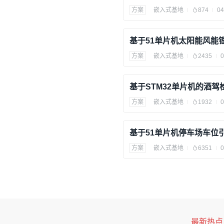
方案
嵌入式基地
874
04
2.3 车速检测电路设计
车速通过模拟电压或传感
方案
嵌入式基地
2435
0
设计方法：
基于STM32单片机的酒驾
方案
嵌入式基地
1932
0
使用电位器模拟车速
输出电压输入ADC；
单片机转换为速度值
基于51单片机停车场车位
方案
嵌入式基地
6351
0
2.4 发动机转速检测电路
转速检测用于判断车辆是
设计方案：
最新热点