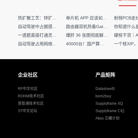
使用电位器或频率信
输入ADC或计数模块
热扩散工艺：锌扩散非吸收窗口制备揭秘
单片机 APP 应该如何调试？
转换为转速数值。
自动驾驶中占据感知网络是如何识别障碍物的？
路由器双机热备Gateway重定向不通问题
一道题直接打通灵敏度・链路预算・传播模型任督二脉
爆肝 36 张图彻底解释清楚 AI 圈 136 个造词艺术！
自动驾驶占用网络还需要数据标注吗？
40000台！国产算力大单开标，华为鲲鹏成大赢家
2.5 扭矩检测电路设计
扭矩用于判断转向行为。
企业社区
产品矩阵
设计方法：
RF中文社区
Datasheet5
使用电位器模拟方向
ROHM技术社区
bom2buy
输出模拟电压；
恩智浦技术社区
Supplyframe XQ
单片机判断变化幅度
ST中文论坛
Supplyframe CIQ
Atlas 芯耀计划
2.6 ADC模数转换电路设