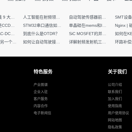
号模拟；
；
射频PCB走线 9 大高频致命坑！踩中一个，匹配直接报废
人工智能在射频领域的创新应用与顶刊论文解析
自动驾驶传感器前融合与后融合技术上有何区别？
你知道什么是CCDF吗？它有什么用？
STM32串口通信如何处理不定长数据？这两种方法你都了解嘛？
单晶硅在mems和IC中作用的区别
硬核干货｜AC-DC工作原理 + PCB设计要点，看完秒懂电源设计！
到底什么是OTDR？
SiC MOSFET的并联设计要点
一个核XIP，另一个核如何IAP？
如何让自动驾驶接管设计更合理？
详解射频发射机三大架构：原理、应用与设计要点
特色服务
关于我们
产业图谱
公司介绍
盘转动；
企业入驻
联系我们
客户服务
加入我们
。
内容合作
使用指南
电子新闻信
用户使用协议
网站地图
计
隐私政策