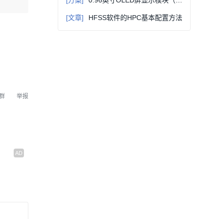
[方案]
0.96英寸OLED屏显示模块（原理图+PCB+芯片手册）
[文章]
HFSS软件的HPC基本配置方法
群
举报