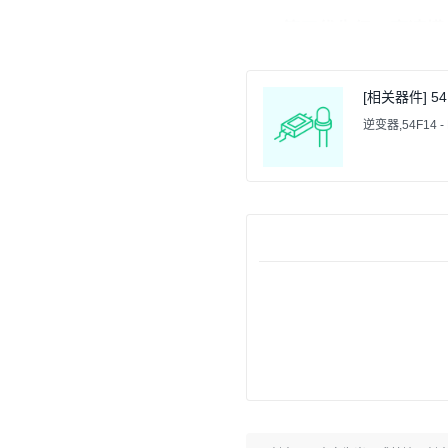
第三优先级：高速模
车速 > 100；
[相关器件] 54
扭矩变化即触发
逆变器,54F14 - He
第四优先级：低速模
车速 < 100；
扭矩变化较大才
2. 系统电路设计
2.1 单片机最小系统电路
本系统采用
STC
89C52
单
最小系统包括：