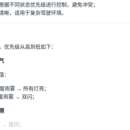
根据不同状态优先级进行控制，避免冲突；
清晰，适用于复杂驾驶环境。
，优先级从高到低如下：
气
值：
度雨雾 → 所有灯亮；
轻度雨雾 → 双闪；
测
0 → 双闪；