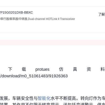
P15G0201DXB-BBXC
了解
/解串器/中继器,Dual-channel HOTLink II Transceiver
载protues仿真资
net/download/m0_51061483/91926363
发展，车辆安全性与
智能化
水平不断提高。转向灯作为