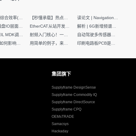
SMT设备综合效率(OEE)计算有很多版本，这个版本最直接明了全面！
【秒懂承载】热点技术名词 -“SerDes”
读论文 | Navigation World Models: 构建机器人视觉导航的“想象力引擎“
Nginx | 磁盘IO层面性能优化：error日志内存环形缓冲区及小文件sendfile零拷贝技术
EtherCAT从站开发避坑指南：30分钟搞定ESI XML（上）
解析 | 6G新增频谱版图：U6G、FR3、Sub-THz，3GPP Rel-19/Rel-20标准
如何在KEIL MDK调试时避免看门狗引起的复位？
射频入门核心！一文搞懂阻抗匹配到底是什么
自动驾驶多传感器前融合，到底提前融合了什么？
环路补偿如何影响你的电源稳定性
用简单的例子，来理解C指针
印刷电路板PCB是怎么设计出来的？第二篇：进阶篇细说Layout流程
集团旗下
Supplyframe DesignSense
Supplyframe Commodity IQ
Supplyframe DirectSource
Supplyframe CPQ
OEMsTRADE
Samacsys
Hackaday