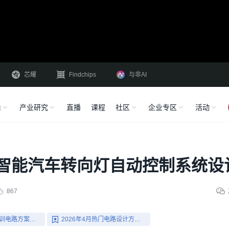
芯耀
Findchips
与非AI
沿
产业研究
直播
课程
社区
企业专区
活动
智能汽车转向灯自动控制系统设
867
单片机仿真与实训电路方案合集
2026年4月热门电路设计方案精选