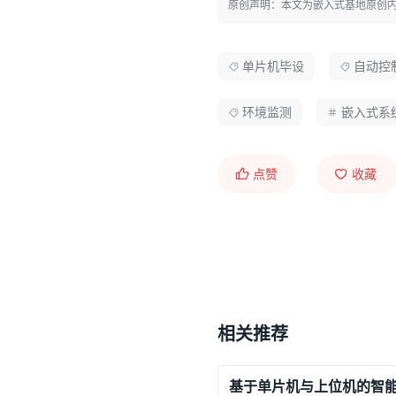
原创声明：本文为嵌入式基地原创
晶振电路
：采用11.
复位电路
：RC复位
单片机毕设
自动控
电源电路
：提供稳定
环境监测
嵌入式系
2.2 环境检测电路设计
点赞
收藏
采用电位器模拟雨雾强度
设计原理：
电位器输出0~5V
模
输入
ADC
进行采样；
根据电压值判断天气
相关推荐
电压低 → 雾重
电压高 → 天气