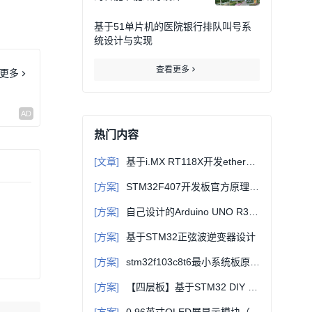
基于51单片机的医院银行排队叫号系
统设计与实现
查看更多
更多
热门内容
[文章]
基于i.MX RT118X开发ethercat从站（一）-初识EtherCAT
[方案]
STM32F407开发板官方原理图+固件库+例程等详细资料
[方案]
自己设计的Arduino UNO R3主控板原理图+PCB源文件（可直接打样）
[方案]
基于STM32正弦波逆变器设计
[方案]
stm32f103c8t6最小系统板原理图和构成讲解
[方案]
【四层板】基于STM32 DIY JLink_V9 ARM仿真器 2.0版本