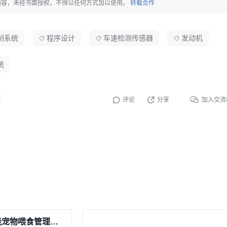
内容，未经书面授权，不得以任何方式加以使用。
转载合作
0592MHz晶振提供系统时钟；
电路确保系统稳定启动；
制系统
程序设计
车速检测传感器
发动机
5V电压。
统
（雨雾检测）
评论
分享
加入交流
。
拟信号
；
状态：
；
基于单片机与上位机的智能宠物喂食管理系统设计
正常。