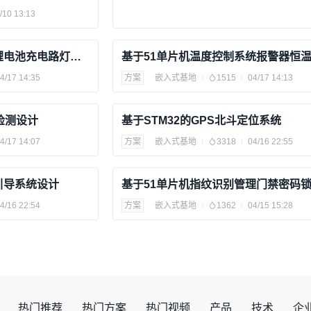
/10 13:13
基于51单片机太阳能风能锂电池充电路灯控制器设计
器获取。
4/17 14:35
方案
嵌入式基地
1515
04/17 14:13
检测设计
基于STM32的GPS北斗定位系统
4/17 14:07
方案
嵌入式基地
3318
04/16 22:55
信号；
。
引导系统设计
4/16 22:54
方案
嵌入式基地
1362
04/15 15:28
设计
否停车。
热门推荐
热门方案
热门视频
产品
技术
企