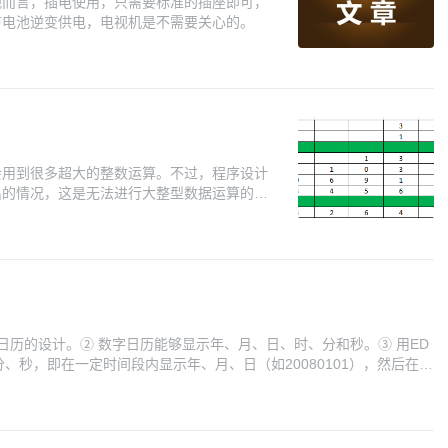
视而言，插电使用，只需要标准的插座即可，
畜电池逆变供电，电视机是不需要关心的。
会用到很多超大的整数运算。不过，程序设计
出的情况，这是无法进行大整型数据运算的。
们使用C++实现。
数字日历的设计。② 数字日历能够显示年、月、日、时、分和秒。③ 用ED
、秒，即在一定时间段内显示年、月、日（如20080101），然后在另
自动倒换。