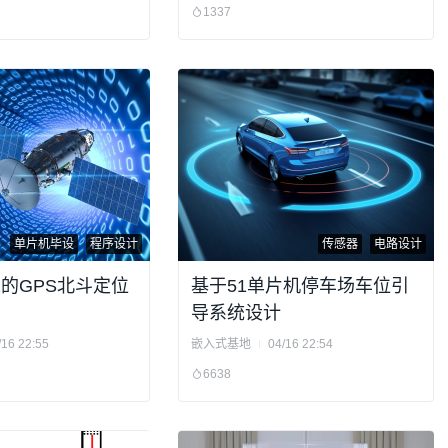
1337
单片机毕设
程序设计
传感器
电路设计
2的GPS北斗定位
基于51单片机停车场车位引
导系统设计
/16 22:55
嵌入式基地
04/16 22:54
6638