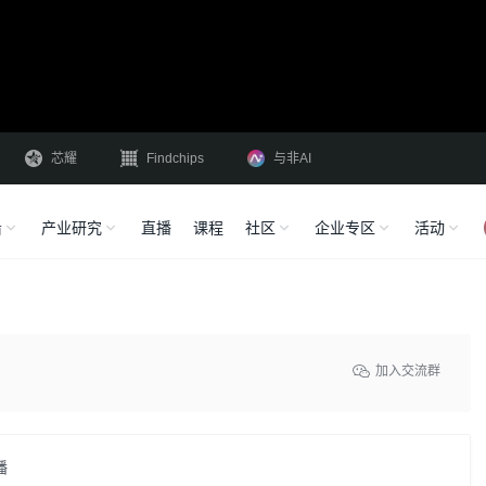
芯耀
Findchips
与非AI
沿
产业研究
直播
课程
社区
企业专区
活动
加入交流群
播