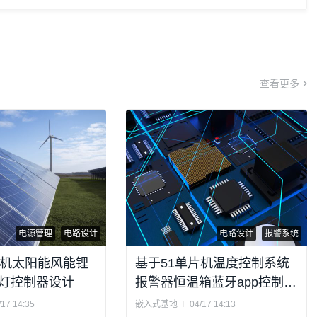
查看更多
电源管理
电路设计
电路设计
报警系统
片机太阳能风能锂
基于51单片机温度控制系统
灯控制器设计
报警器恒温箱蓝牙app控制设
计
/17 14:35
嵌入式基地
04/17 14:13