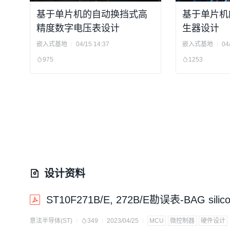
基于单片机的自动换挡式高
基于单片机
精度数字电压表设计
生器设计
嵌入式基地
04/15 14:37
嵌入式基地
04
975
1253
设计资料
ST10F271B/E, 272B/E勘误表-BAG sili
意法半导体(ST)
349
2023/04/25
MCU
微控制器
硬件设计