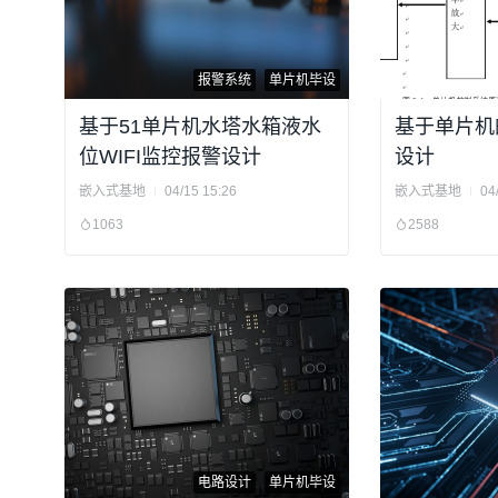
报警系统
单片机毕设
基于51单片机水塔水箱液水
基于单片机
位WIFI监控报警设计
设计
嵌入式基地
04/15 15:26
嵌入式基地
04
1063
2588
电路设计
单片机毕设