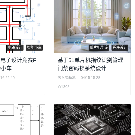
电路设计
智能小车
单片机毕设
程序设计
国电子设计竞赛F
基于51单片机指纹识别管理
药小车
门禁密码锁系统设计
/16 22:49
嵌入式基地
04/15 15:28
1308