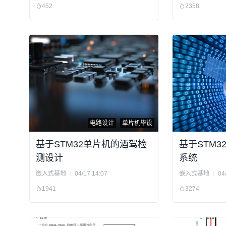
452
2358
电路设计
单片机毕设
基于STM32单片机的酒驾检
基于STM3
测设计
系统
嵌入式基地
04/17 14:07
嵌入式基地
04
1941
3274