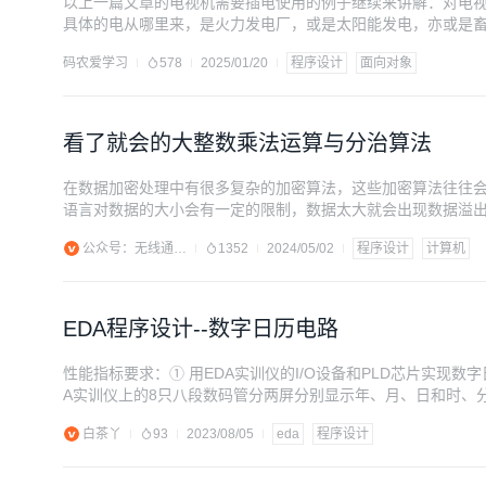
以上一篇文章的电视机需要插电使用的例子继续来讲解：对电
具体的电从哪里来，是火力发电厂，或是太阳能发电，亦或是
码农爱学习
578
2025/01/20
程序设计
面向对象
看了就会的大整数乘法运算与分治算法
在数据加密处理中有很多复杂的加密算法，这些加密算法往往
语言对数据的大小会有一定的限制，数据太大就会出现数据溢
本文将和大家一起学习如何实现大整数的数据运算，本文代码我
公众号：无线通信录
1352
2024/05/02
程序设计
计算机
EDA程序设计--数字日历电路
性能指标要求：① 用EDA实训仪的I/O设备和PLD芯片实现
A实训仪上的8只八段数码管分两屏分别显示年、月、日和时、分
一时间段内显示时、分、秒（如00123625），两个时间段能
白茶丫
93
2023/08/05
eda
程序设计