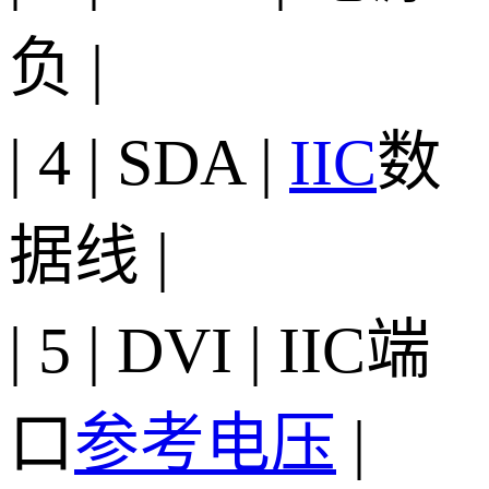
负 |
| 4 | SDA |
IIC
数
据线 |
| 5 | DVI | IIC端
口
参考电压
|