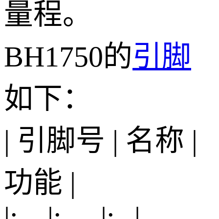
量程。
BH1750的
引脚
如下：
| 引脚号 | 名称 |
功能 |
|:---|:----|:--|