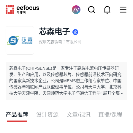
芯森电子
深圳芯森微电子有限公司
芯森电子(CHIPSENSE)是一家专注于高端电流电压传感器研
发、生产和应用，以及传感器芯片、传感器前沿技术正向研究
的国家高新技术企业。公司是MEMS磁工作组专家单位、中国
传感器与物联网产业联盟理事单位。公司与天津大学、北京科
展开全部
技大学天津学院、天津师范大学电子与通信工程学院，建立了
产、学、研合作基地，与华北电力大学联合成立了智能传感技
术创新应用研究所。公司始终坚持“客户至上，品质卓越，创新
思变，诚信合作”的价值理念，以“持续为客户提供更优的传感
产品推荐
设计资源
文章/视讯
直播/课程
器，成为一流智能传感方案服务商”为使命，为客户提供性价比
更高的产品和服务。