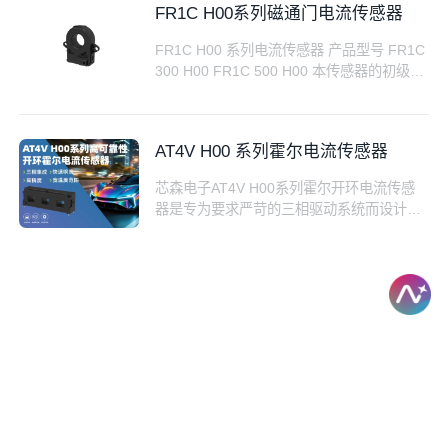
FR1C H00系列磁通门电流传感器
FR1C H00 系列电流传感器 产品型号 FR1C
300 H00 FR1C 500 H00 本传感器的初级电
路（高压）与次级电路（12V系统）之间是
绝缘的，适用于需要高精度、低偏移的电池
监测应用。 特性  基于磁通门技术  过流
AT4V H00 系列霍尔电流传感器
检测结构  +12V 单极供电  高速CAN信号
输出（500Kbps）  可内置数字低频滤波器
芯森电子AT4V H00系列霍尔开环电流传感
 可配置CAN通信速率及ID  防护等级：IP
器是专为要求严苛的三相驱动系统而设计的
42  外
高性能、高可靠性电流检测解决方案。该系
列产品采用基于霍尔效应的开环技术，每个
传感器集成有三个独立的原边过孔，分别对
应U、V、W三相母排，确保了三相电流的同
步精准测量。适用于电动汽车（EV）、混合
动力汽车（HEV/PHEV）、电梯控制系统、
工业变频器及伺服驱动等多种应用场景。 核
心优势： 三相集成 单颗传感器即可替代传