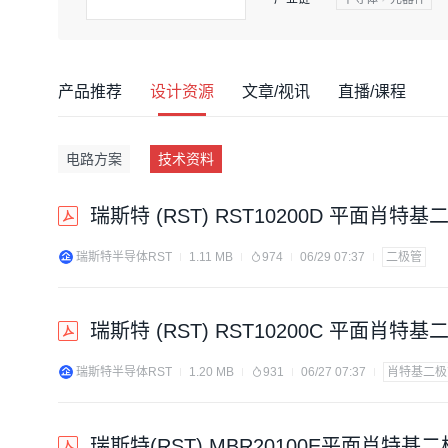
产品推荐
设计资源
文章/视讯
直播/课程
电路方案
技术资料
瑞斯特 (RST) RST10200D 平面肖特基
瑞斯特半导体RST
1.11 MB
974
06/29 07:37
二极管
瑞斯特 (RST) RST10200C 平面肖特基
瑞斯特半导体RST
1.20 MB
931
06/27 07:37
肖特基二极
瑞斯特(RST) MBR20100E平面肖特基