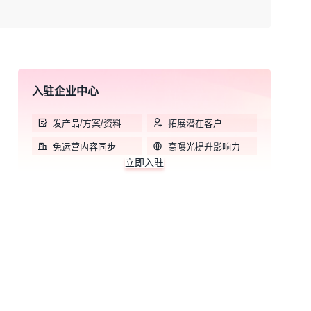
入驻企业中心
发产品/方案/资料
拓展潜在客户
免运营内容同步
高曝光提升影响力
立即入驻