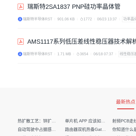
瑞斯特2SA1837 PNP硅功率晶体管
瑞斯特半导体RST
901.06 KB
1772
06/23 13:37
功率晶
AMS1117系列低压差线性稳压器技术解
瑞斯特半导体RST
1.71 MB
3654
06/18 07:37
线性稳压
最新热点
热扩散工艺：锌扩散非吸收窗口制备揭秘
单片机 APP 应该如何调试？
自动驾驶中占据感知网络是如何识别障碍物的？
路由器双机热备Gateway重定向不通问题