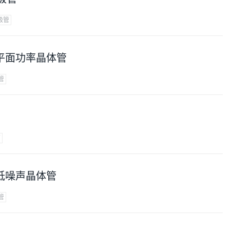
极管
扩散平面功率晶体管
管
管
高频低噪声晶体管
管