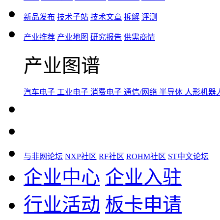
新品发布
技术子站
技术文章
拆解
评测
产业推荐
产业地图
研究报告
供需商情
产业图谱
汽车电子
工业电子
消费电子
通信/网络
半导体
人形机器
与非网论坛
NXP社区
RF社区
ROHM社区
ST中文论坛
企业中心
企业入驻
行业活动
板卡申请