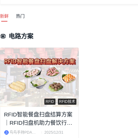
新鲜
热门
电路方案
RFID
RFID技术
RFID智能餐盘扫盘结算方案
｜RFID扫盘机助力餐饮行业
效率翻倍，解决行业痛点
鸟鸟手持PDA智能终端
2025/12/31