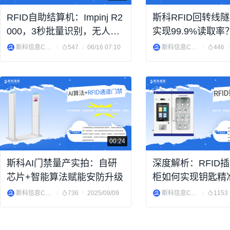
RFID自助结算机：Impinj R2
斯科RFID回转线
000，3秒批量识别，无人值
实现99.9%读取率
守全支持
斯科信息Cykeo
547
06/16 07:10
斯科信息Cykeo
446
00:24
斯科AI门禁量产实拍：自研
深度解析：RFID
芯片+智能算法赋能安防升级
柜如何实现钥匙精
权限追溯？
斯科信息Cykeo
736
2025/09/09
斯科信息Cykeo
1153