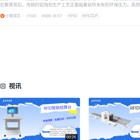
在繁荣背后，传统的铝蚀刻生产工艺正面临着前所未有的环保压力。高昂
需一种更高效、更环保的替代方案。 正是在这样的背景下，聚砺导电可焊铜
小砺谈芯
520
05/06 16:57
RFID
RFID芯片
成本优势以及与现有贴片工艺的
视讯
00:26