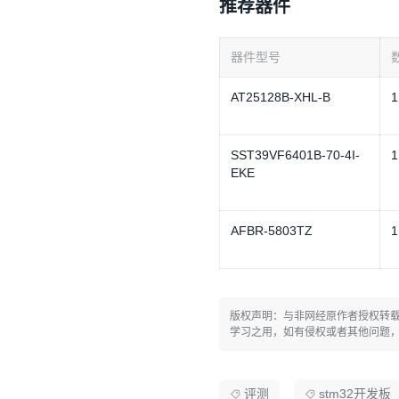
推荐器件
器件型号
AT25128B-XHL-B
1
SST39VF6401B-70-4I-
1
EKE
AFBR-5803TZ
1
版权声明：与非网经原作者授权转
学习之用，如有侵权或者其他问题
评测
stm32开发板