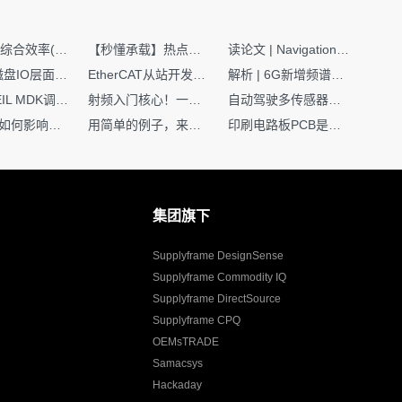
SMT设备综合效率(OEE)计算有很多版本，这个版本最直接明了全面！
【秒懂承载】热点技术名词 -“SerDes”
读论文 | Navigation World Models: 构建机器人视觉导航的“想象力引擎“
Nginx | 磁盘IO层面性能优化：error日志内存环形缓冲区及小文件sendfile零拷贝技术
EtherCAT从站开发避坑指南：30分钟搞定ESI XML（上）
解析 | 6G新增频谱版图：U6G、FR3、Sub-THz，3GPP Rel-19/Rel-20标准
如何在KEIL MDK调试时避免看门狗引起的复位？
射频入门核心！一文搞懂阻抗匹配到底是什么
自动驾驶多传感器前融合，到底提前融合了什么？
环路补偿如何影响你的电源稳定性
用简单的例子，来理解C指针
印刷电路板PCB是怎么设计出来的？第二篇：进阶篇细说Layout流程
集团旗下
Supplyframe DesignSense
Supplyframe Commodity IQ
Supplyframe DirectSource
Supplyframe CPQ
OEMsTRADE
Samacsys
Hackaday