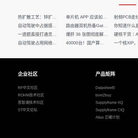
热扩散工艺：锌扩散非吸收窗口制备揭秘
单片机 APP 应该如何调试？
自动驾驶中占据感知网络是如何识别障碍物的？
路由器双机热备Gateway重定向不通问题
一道题直接打通灵敏度・链路预算・传播模型任督二脉
爆肝 36 张图彻底解释清楚 AI 圈 136 个造词艺术！
自动驾驶占用网络还需要数据标注吗？
40000台！国产算力大单开标，华为鲲鹏成大赢家
企业社区
产品矩阵
RF中文社区
Datasheet5
ROHM技术社区
bom2buy
恩智浦技术社区
Supplyframe XQ
ST中文论坛
Supplyframe CIQ
Atlas 芯耀计划