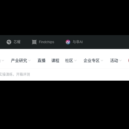
芯耀
Findchips
与非AI
沿
产业研究
直播
课程
社区
企业专区
活动
板得实操演练，开箱评测