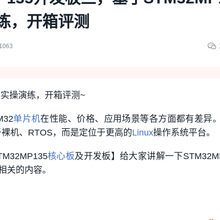
练，开箱评测
1063
得实操演练，开箱评测~
M32
单片机
在性能、价格、应用场景等各方面都有差异
限于裸机、RTOS，而是定位于更高的
Linux
操作系统平台。
32MP135
核心板
及开发板】给大家讲解一下STM32MP
相关的内容。