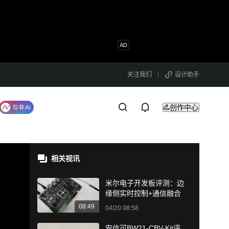
关注我们
设计助手
创作中心
相关视讯
米尔电子开发板评测：边
缘侧实时控制+通信融合
08:49
04/20 08:58
安信可BW21-CBV-Kit评