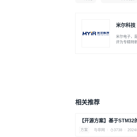
米尔科技
米尔电子，
评为专精特新
C-V和AI
品定制设计
相关推荐
方案
与非网
3738
2024/