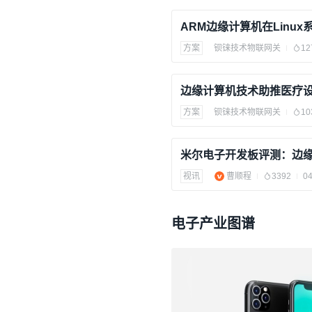
方案
钡铼技术物联网关
12
方案
钡铼技术物联网关
10
视讯
曹顺程
3392
04
电子产业图谱