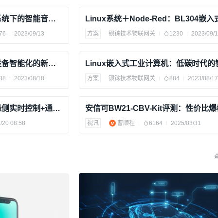
ARM边缘计算机在Linux系统下的智能音频和语音识别应用
76
2023/09/13
方案
钡铼技术物联网关
1230
2023/09/
边缘计算机技术助推医疗设备智能化的新时代
38
2023/08/18
方案
钡铼技术物联网关
884
2023/08/17
米尔电子开发板评测：边缘侧实时控制+通信融合
/20 08:58
视讯
曹顺程
6164
2025/03/31