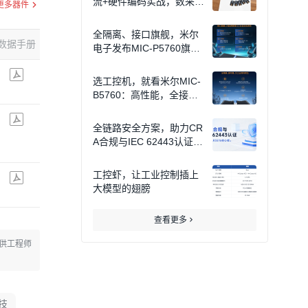
流+硬件编码实战，数采设
更多器件
备选型必看！
全隔离、接口旗舰，米尔
数据手册
ECAD模型
风险等级
参考价格
更多信息
电子发布MIC-P5760旗舰
全功能工控机
$0.75
查看
选工控机，就看米尔MIC-
低
B5760：高性能，全接
口，强实时，AI 赋能
$9.1
查看
危
全链路安全方案，助力CR
A合规与IEC 62443认证-
米尔RK3576核心板
工控虾，让工业控制插上
$37.34
查看
危
大模型的翅膀
查看更多
供工程师
技