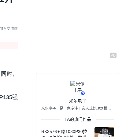
一STM32也可以跑LINUX
系统了，看看这款核心板
03:34
2023/07/24
的性能如何
爆款拆评：大疆手机云台
加入交流群
拆解，揭秘高性能图像稳
定的背后原理
07:22
2024/06/20
米粉派评测——全能型SoC
+100%国产芯加持
06:30
2024/06/17
。同时，
树莓派5评测：单板计算机
王者归来
05:47
2024/05/13
135强
米尔电子
米尔电子，是一家专注于嵌入式处理器模组设计、研发、生产和销售于一体的国家级高新技术企业，也被评为专精特新企业。米尔电子深耕嵌入式领域10多年，致力于为企业级客户提供基于ARM、FPGA、RISC-V和AI等各种架构，稳定可靠的处理器模组，满足客户大批量产品应用部署的需求，同时为客户提供产品定制设计、行业应用解决方案和OEM的一站式服务。 米尔英文简称“MYIR”，是“Make Your Idea Real”第一个大写字母的缩写。我们的理念是“专业服务助力客户成功”，目前米尔已通过专业高效的服务，帮助全球数万家企业的产品成功上市。
TA的热门作品
RK3576五路1080P30拉