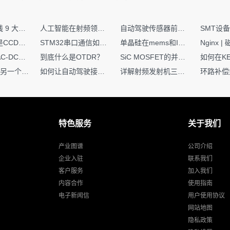
射频PCB走线 9 大高频致命坑！踩中一个，匹配直接报废
人工智能在射频领域的创新应用与顶刊论文解析
自动驾驶传感器前融合与后融合技术上有何区别？
你知道什么是CCDF吗？它有什么用？
STM32串口通信如何处理不定长数据？这两种方法你都了解嘛？
单晶硅在mems和IC中作用的区别
硬核干货｜AC-DC工作原理 + PCB设计要点，看完秒懂电源设计！
到底什么是OTDR？
SiC MOSFET的并联设计要点
一个核XIP，另一个核如何IAP？
如何让自动驾驶接管设计更合理？
详解射频发射机三大架构：原理、应用与设计要点
特色服务
关于我们
产业图谱
公司介绍
企业入驻
联系我们
客户服务
加入我们
内容合作
使用指南
电子新闻信
用户使用协议
网站地图
隐私政策