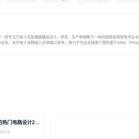
是一家专注于嵌入式处理器模组设计、研发、生产和销售于一体的国家级高新技术企业
企业。米尔电子深耕嵌入式领域10多年，致力于为企业级客户提供基于ARM、FPGA、
等各种架构，稳定可靠的处理器模组，满足客户大批量产品应用部署的需求，同时为客户
、行业应用解决方案和OEM的一站式服务。
【开源方案】基于STM32的热门电路设计20篇
03/14