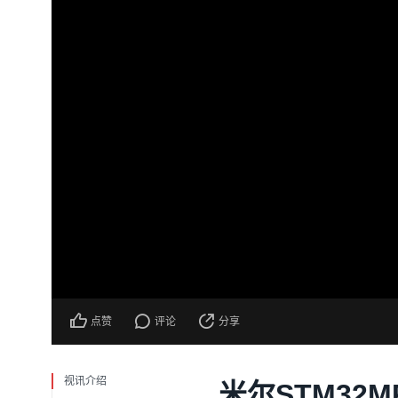
点赞
评论
分享
视讯介绍
米尔STM32M