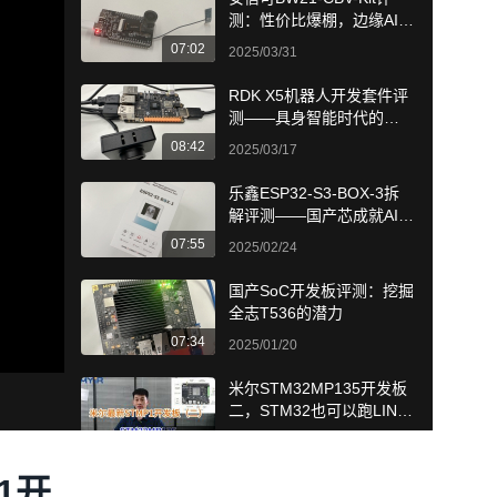
测：性价比爆棚，边缘AI的
普惠者
07:02
2025/03/31
RDK X5机器人开发套件评
测——具身智能时代的国
产芯方案
08:42
2025/03/17
乐鑫ESP32-S3-BOX-3拆
解评测——国产芯成就AIO
T王者
07:55
2025/02/24
国产SoC开发板评测：挖掘
全志T536的潜力
07:34
2025/01/20
米尔STM32MP135开发板
二，STM32也可以跑LINU
X系统了，看看这款开发板
03:50
2023/07/24
的接口多不多
1开
米尔STM32MP135开发板