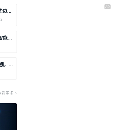
Linux系统＋Node-Red：BL304嵌入式边缘计算机助力定制化解决方案
13
Linux嵌入式工业计算机：低碳时代的智能选择
安信可BW21-CBV-Kit评测：性价比爆棚，边缘AI的普惠者
查看更多