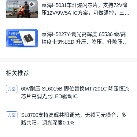
惠海H5031车灯爆闪芯片，支持72V降
压12V/9V/5A IC方案，可做温控，三线
输入
惠海H5227Y-调光高辉度 65536 级/高
精度士3%LED 升压、降压、升降压型
恒流驱动器
相关推荐
60V耐压 SL6015B 脚位替换MT7201C 降压恒流
方案
芯片高调光比LED驱动IC
SL8700支持高辉共阳调光，无频闪无噪音，多
方案
路共阳，调光深度0.1%