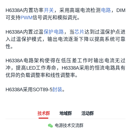
H6338A内置功率
开关
，采用高端电流检测
电路
，DIM
可支持
PWM
信号调光和模拟调光。
H6338A内置过温
保护电路
，当
芯片
达到过温保护点进
入过温保护模式，输出电流逐渐下降以提高系统可靠
性。
H6338A电路架构使得在低压差工作时输出电流无过
冲，提高LED工作寿命，H6338A采用的恒流电路具有
优异的负载调整率和线性调整率。
H6338A采用SOT89-5
封装
。
技术群
地域群
活动群
电源技术交流群