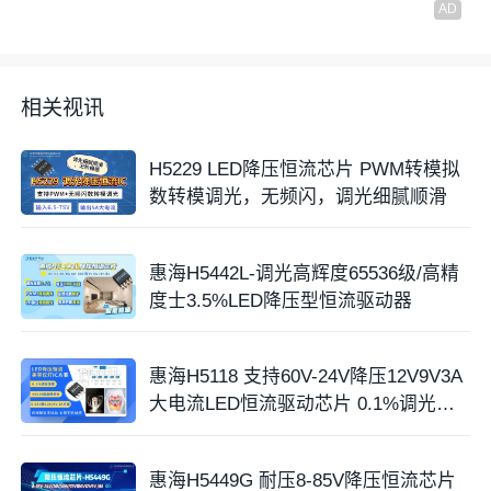
相关视讯
H5229 LED降压恒流芯片 PWM转模拟
数转模调光，无频闪，调光细腻顺滑
惠海H5442L-调光高辉度65536级/高精
度士3.5%LED降压型恒流驱动器
惠海H5118 支持60V-24V降压12V9V3A
大电流LED恒流驱动芯片 0.1%调光深
度
惠海H5449G 耐压8-85V降压恒流芯片