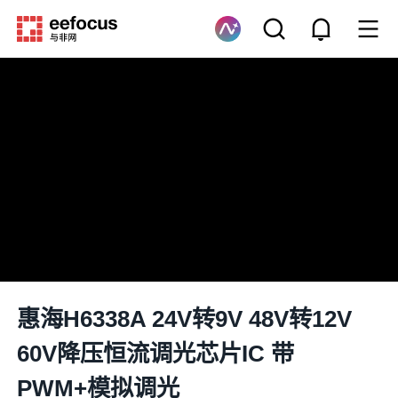
惠海H6338A 24V转9V 48V转12V
60V降压恒流调光芯片IC 带
PWM+模拟调光