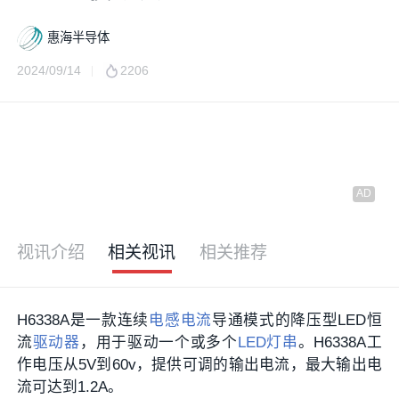
惠海半导体
2024/09/14
2206
视讯介绍
相关视讯
相关推荐
H6338A是一款连续
电感
电流
导通模式的降压型LED恒
流
驱动器
，用于驱动一个或多个
LED灯串
。H6338A工
作电压从5V到60v，提供可调的输出电流，最大输出电
流可达到1.2A。