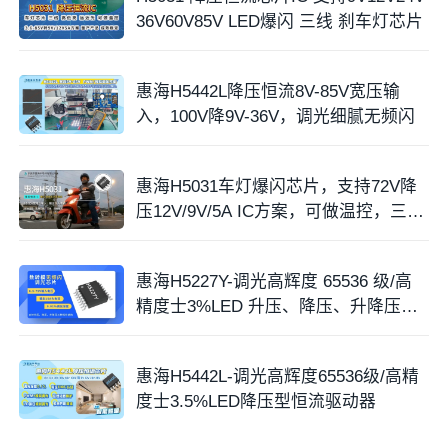
36V60V85V LED爆闪 三线 刹车灯芯片
惠海H5442L降压恒流8V-85V宽压输
入，100V降9V-36V，调光细腻无频闪
惠海H5031车灯爆闪芯片，支持72V降
压12V/9V/5A IC方案，可做温控，三线
输入
惠海H5227Y-调光高辉度 65536 级/高
精度士3%LED 升压、降压、升降压型
恒流驱动器
惠海H5442L-调光高辉度65536级/高精
度士3.5%LED降压型恒流驱动器