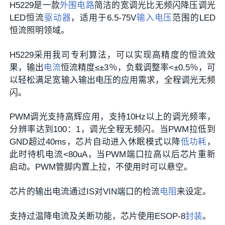
H5229是一款
外围电路
简洁的宽调光比无频闪降压调光
LED恒流
驱动器
，适用于6.5-75V
输入电压
范围的LED
恒流照明领域。
H5229采用我司专利算法，可以实现高精度的恒流效
果，输出
电流
恒流精度≤±3％，负载调整率<±0.5％，可
以轻松满足宽输入输出电压的应用需求，全程调光无频
闪。
PWM调光支持高辉应用，支持10Hz以上的调光频率，
分辨率达到100：1，调光全程无频闪。当PWM拉低到
GND超过40ms，芯片自动进入休眠模式以降
低功耗
，
此时待机电流<80uA，当PWM端口拉高以后芯片重新
启动。PWM管脚内置上拉，不使用时可以悬空。
芯片的输出电流通过IS对VIN端口的检流
电阻
来设定。
支持过温降电流及关断功能，芯片使用ESOP-8
封装
。