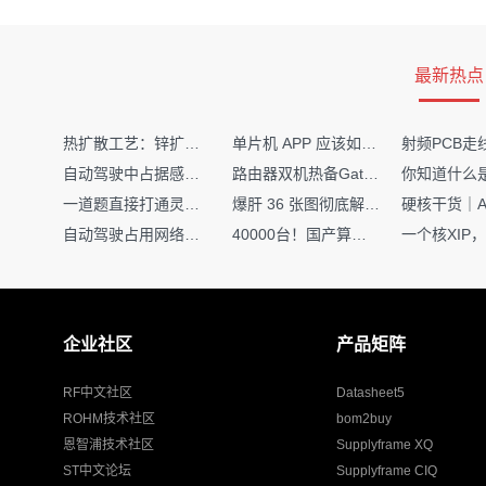
最新热点
热扩散工艺：锌扩散非吸收窗口制备揭秘
单片机 APP 应该如何调试？
自动驾驶中占据感知网络是如何识别障碍物的？
路由器双机热备Gateway重定向不通问题
一道题直接打通灵敏度・链路预算・传播模型任督二脉
爆肝 36 张图彻底解释清楚 AI 圈 136 个造词艺术！
自动驾驶占用网络还需要数据标注吗？
40000台！国产算力大单开标，华为鲲鹏成大赢家
企业社区
产品矩阵
RF中文社区
Datasheet5
ROHM技术社区
bom2buy
恩智浦技术社区
Supplyframe XQ
ST中文论坛
Supplyframe CIQ