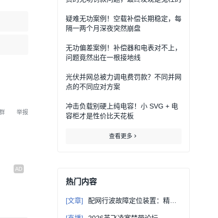
疑难无功案例！空载补偿长期稳定，每
隔一两个月深夜突然崩盘
无功偏差案例！补偿器和电表对不上，
问题竟然出在一根接地线
光伏并网总被力调电费罚款？不同并网
点的不同应对方案
冲击负载别硬上纯电容！小 SVG + 电
群
举报
容柜才是性价比天花板
查看更多
热门内容
[文章]
配网行波故障定位装置：精准锁定故障现场！