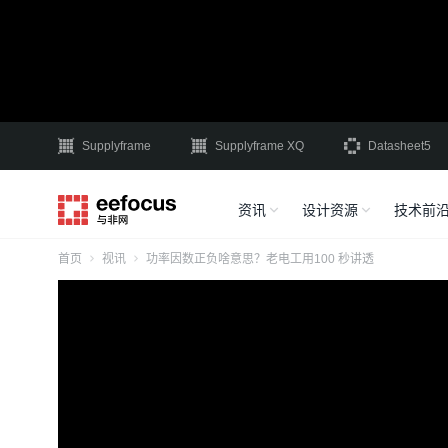
Supplyframe
Supplyframe XQ
Datasheet5
资讯
设计资源
技术前
首页
视讯
功率因数正负啥意思？老电工用100 秒讲透