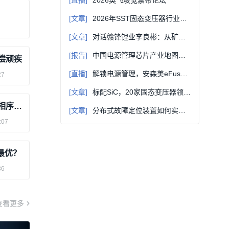
[直播]
2026英飞凌宽禁带论坛
[文章]
2026年SST固态变压器行业深度解析：技术、市场与职业机会全景
[文章]
对话赣锋锂业李良彬：从矿山到电池，从资源赣锋到技术赣锋
[报告]
中国电源管理芯片产业地图（2025版）
补偿顽疾
[直播]
解锁电源管理，安森美eFuse与SmartFET技术创新及应用
27
[文章]
标配SiC，20家固态变压器领军企业盘点
功率因数实际1.0显示0.5？原来是电压相序接反
[文章]
分布式故障定位装置如何实时捕捉输电线路雷击事件
:07
最优？
36
查看更多