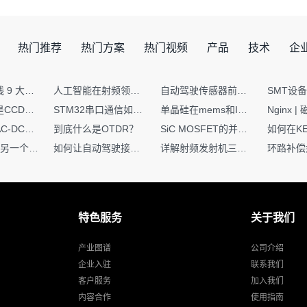
热门推荐
热门方案
热门视频
产品
技术
企
射频PCB走线 9 大高频致命坑！踩中一个，匹配直接报废
人工智能在射频领域的创新应用与顶刊论文解析
自动驾驶传感器前融合与后融合技术上有何区别？
你知道什么是CCDF吗？它有什么用？
STM32串口通信如何处理不定长数据？这两种方法你都了解嘛？
单晶硅在mems和IC中作用的区别
硬核干货｜AC-DC工作原理 + PCB设计要点，看完秒懂电源设计！
到底什么是OTDR？
SiC MOSFET的并联设计要点
一个核XIP，另一个核如何IAP？
如何让自动驾驶接管设计更合理？
详解射频发射机三大架构：原理、应用与设计要点
特色服务
关于我们
产业图谱
公司介绍
企业入驻
联系我们
客户服务
加入我们
内容合作
使用指南