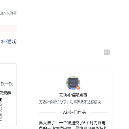
因数差？别乱调负载，先
查这个就对了
01:45
06/29 13:32
加入交流群
光伏越发电越亏钱？问题
出在无功补偿精度
02:08
06/22 13:20
功补偿
状
变压器空载轻载罚款，别
再瞎装固定电容了
02:49
06/04 09:56
高供高计高供低计+光伏 功
率因数实时达标≠月度合格
换一换
02:04
06/01 14:42
交流群
无功补偿那点事
无功补偿知识分享，功率因数不达标解决方案定制
TA的热门作品
离大谱了！一个被迫交了6个月力调电
费的无功罚款问题，最终发现是冤枉的