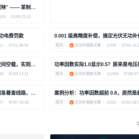
谐波 “捣乱”，功率因数 “遭殃” —— 某制造厂无功补偿控制器优化案例
819
01/09 22:22
功电费罚款
0.001 级高精度补偿，搞定光伏无功
11
07/11 08:54
视讯
无功补偿那点事
326
07/10 12:
无功补偿案例分析：看似夜间空载，实则白天欠补
89
07/09 13:11
视讯
无功补偿那点事
1458
07/08 07
案例分析：功率因数超前别急着查线路，先查负载！
案例分析：功率因数超前 0.8，居然是
27
07/07 10:40
视讯
无功补偿那点事
551
07/02 08: