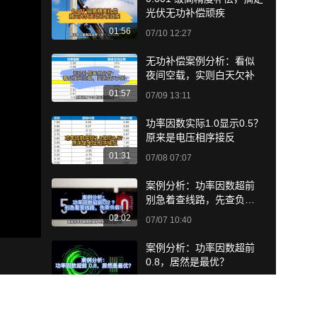
光伏无功补偿顽疾
01:56
07/10 12:27
无功补偿案例分析：看似
夜间空载，实则白天欠补
01:57
07/09 13:11
功率因数实际1.0显示0.5？
原来是电压相序接反
01:31
07/08 07:07
案例分析：功率因数超前
别急着查线路，先查负
载！
02:02
07/07 10:40
案例分析：功率因数超前
0.8，居然是最优？
01:59
07/02 08:36
高供低计三相不平衡功率