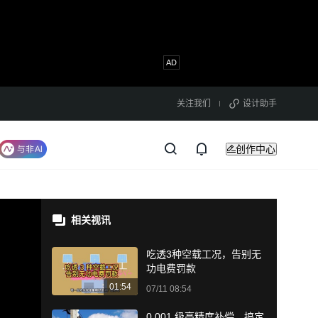
关注我们
设计助手
创作中心
相关视讯
吃透3种空载工况，告别无
功电费罚款
01:54
07/11 08:54
0.001 级高精度补偿，搞定