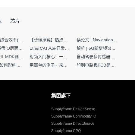
业
芯片
SMT设备综合效率(OEE)计算有很多版本，这个版本最直接明了全面！
【秒懂承载】热点技术名词 -“SerDes”
读论文 | Navigation World Models: 构建机器人视觉导航的“想象力引擎“
Nginx | 磁盘IO层面性能优化：error日志内存环形缓冲区及小文件sendfile零拷贝技术
EtherCAT从站开发避坑指南：30分钟搞定ESI XML（上）
解析 | 6G新增频谱版图：U6G、FR3、Sub-THz，3GPP Rel-19/Rel-20标准
如何在KEIL MDK调试时避免看门狗引起的复位？
射频入门核心！一文搞懂阻抗匹配到底是什么
自动驾驶多传感器前融合，到底提前融合了什么？
环路补偿如何影响你的电源稳定性
用简单的例子，来理解C指针
印刷电路板PCB是怎么设计出来的？第二篇：进阶篇细说Layout流程
集团旗下
Supplyframe DesignSense
Supplyframe Commodity IQ
Supplyframe DirectSource
Supplyframe CPQ