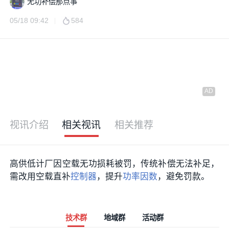
无功补偿那点事
05/18 09:42
584
视讯介绍
相关视讯
相关推荐
高供低计厂因空载无功损耗被罚，传统补偿无法补足，
需改用空载直补
控制器
，提升
功率因数
，避免罚款。
技术群
地域群
活动群