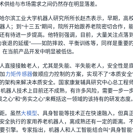
术供给与市场需求之间仍然存在明显落差。
哈尔滨工业大学机器人研究所所长赵杰表示，早期，高
器人；到“十三五”期间，院所开始跟养老院密切合作，
还有待进一步提高。他特别强调，目前，大量关注点落
力衰退的延缓”——如防摔跤、平衡训练等，同样是重要
度，在当前产品开发中明显被低估。
人直接接触老人，尤其是失能、半失能老人，安全性是
加
力矩传感器
做顺应力控制的方案，实现不了“本质安全
的架构来解决本质安全。国家康复辅具研究中心总工程
务机器人技术上目前还不成熟，有许多风险，需要一步一
畏之心”和“务实之心”来概括这一领域的该持有的研发态度
距。虽然
大模型
、具身智能等技术正在快速融入，但真
安全执行的家用养老机器人，离成熟还有一定的距离。
要引擎。专家指出，机器人和人工智能结合叫“具身智能