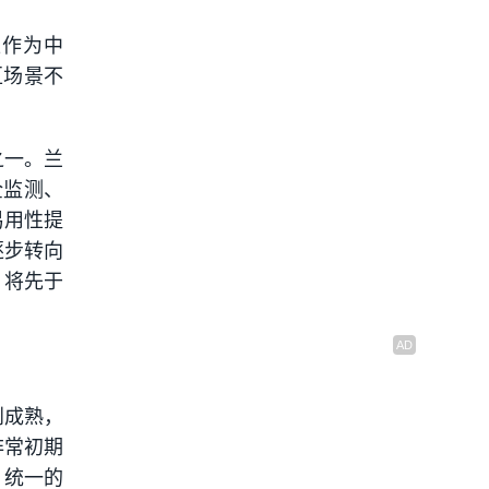
区作为中
区场景不
之一。兰
全监测、
易用性提
逐步转向
）将先于
到成熟，
非常初期
，统一的