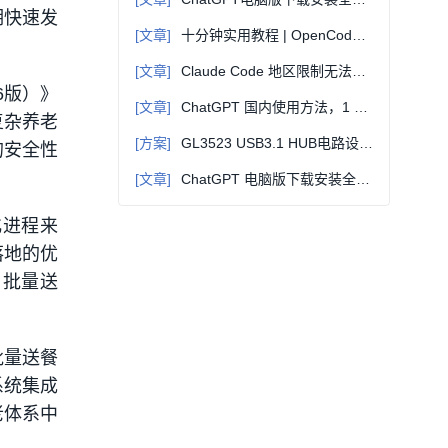
期快速发
[文章]
十分钟实用教程 | OpenCode + oh-my-opencode：开源AI编程的终极组合
[文章]
Claude Code 地区限制无法使用？合规解除 + 完美替代全教程，国内直连即用
6版）》
[文章]
ChatGPT 国内使用方法，1 分钟上手零门槛
复杂养老
[方案]
GL3523 USB3.1 HUB电路设计方案(PCB+原理图)
的安全性
[文章]
ChatGPT 电脑版下载安装全攻略（Windows/Mac 通用）：避坑 + 高效替代方案
化进程来
落地的优
、批量送
批量送餐
系统集成
老体系中