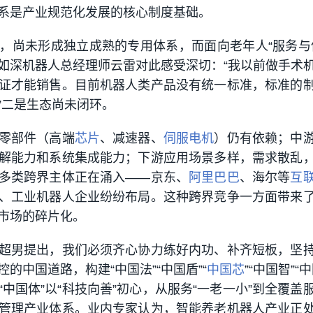
系是产业规范化发展的核心制度基础。
，尚未形成独立成熟的专用体系，而面向老年人“服务与
如深机器人总经理师云雷对此感受深切：“我以前做手术
证才能销售。目前机器人类产品没有统一标准，标准的
”二是生态尚未闭环。
零部件（高端
芯片
、减速器、
伺服电机
）仍有依赖；中
解能力和系统集成能力；下游应用场景多样，需求散乱
多类跨界主体正在涌入——京东、
阿里巴巴
、海尔等
互
、工业机器人企业纷纷布局。这种跨界竞争一方面带来
市场的碎片化。
超男提出，我们必须齐心协力练好内功、补齐短板，坚
的中国道路，构建“中国法”“中国盾”“
中国芯
”“中国智”“
中国体”以“科技向善”初心，从服务“一老一小”到全覆盖
管理产业体系。业内专家认为，智能养老机器人产业正