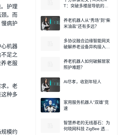
T：突破多楼层导航的零
迫。护理
样本物体目标导航框架
瓶颈。而
养老机器人从“秀场”到“柴
、慢病护
米油盐”还有多远？
多协议融合边缘智能网关
中心机器
破解养老设备异构接入难
题
给不足之
养老机器人如何破解居家
续养老服
照护难题？
AI尽孝，收割年轻人
需求。老
是这种多
家用服务机器人“双雄”竞
速
智慧养老的无线基石：为
何晓网科技 ZigBee 透传
场规模约
模块是养老院的首选？