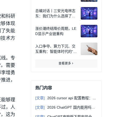
总编对话丨三安光电林志
校和科研
东：我们为什么选择了化
合物半导体？
能够体现
涨价潮终结降价周期，LE
到了失能
D显示产业链重构
的技术方
入口争夺、算力下沉、交
互重构：智能体时代的“终
端之变”
底线。专
查看更多
”。需要
师李增勇
步推进，
。
热门内容
[文章]
2026 cursor api 配置教程：自定义 Base URL 接入第三方大模型
正能够理
不过，人
[文章]
2026 ChatGPT 国内能用吗？无需翻墙直连教程
”，这为
[文章]
ChatGPT电脑版下载安装全指南：Windows/Mac通用教程