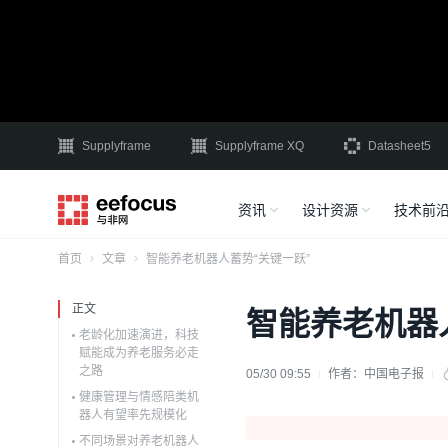
Supplyframe
Supplyframe XQ
Datasheet5
资讯
设计资源
技术前
首页
文章
智能养老机器人蓄势“关键一跃”
正文
智能养老机器
老龄化加速演进，科技
赋能成为养老服务必走
之路
05/30 09:55
作者：
中国电子报
健康管理与情感陪类机
器人有望率先规模化
不同场景对养老机器人