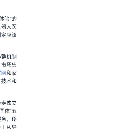
体验”的
机器人医
制定应该
游整机制
，市场集
联网
和家
了技术和
持走独立
中国体”五
服务，逐
处于从导