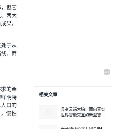
幕，但它
景、两大
新成果，
正处于从
路线、商
需求的牵
相关文章
的鲜明特
总人口的
具身云端大脑：面向真实
万，慢性
世界智能交互的新型智能
系统架构
十分钟读论文 | ASCEN