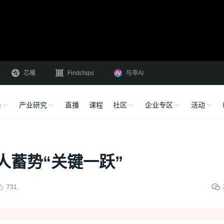
芯耀
Findchips
与非AI
沿
产业研究
直播
课程
社区
企业专区
活动
人蓄势“关键一跃”
731