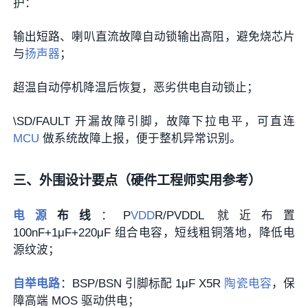
护：
输出短路、喇叭直流故障自动锁输出高阻，避免烧芯片
与
扬声器
；
超温自动停机降温后恢复，恶劣供电自动锁止；
\SD/FAULT 开漏故障引脚，故障下拉电平，可直连
MCU
做系统故障上报，便于整机异常识别。
三、外围设计要点（硬件工程师实用参考）
电源
布线
：P
VDD
R/PVDDL 就近布置
100nF+1μF+220μF 组合电容，短线粗铜落地，降低电
源纹波；
自举电路
：BSP/BSN 引脚标配 1μF X5R
陶瓷电容
，保
障高端 MOS 驱动供电；