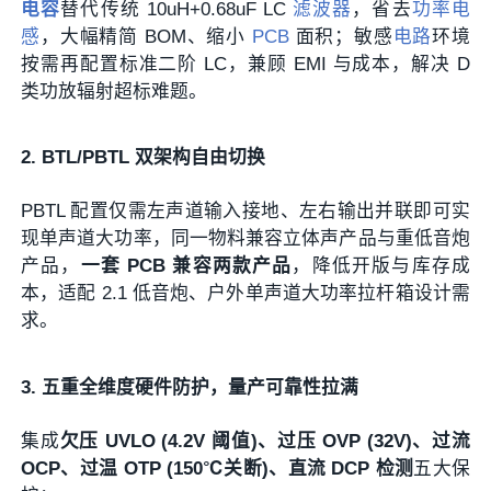
电容
替代传统 10uH+0.68uF LC
滤波器
，省去
功率电
感
，大幅精简 BOM、缩小
PCB
面积；敏感
电路
环境
按需再配置标准二阶 LC，兼顾 EMI 与成本，解决 D
类功放辐射超标难题。
2. BTL/PBTL 双架构自由切换
PBTL 配置仅需左声道输入接地、左右输出并联即可实
现单声道大功率，同一物料兼容立体声产品与重低音炮
产品，
一套 PCB 兼容两款产品
，降低开版与库存成
本，适配 2.1 低音炮、户外单声道大功率拉杆箱设计需
求。
3. 五重全维度硬件防护，量产可靠性拉满
集成
欠压 UVLO (4.2V 阈值)、过压 OVP (32V)、过流
OCP、过温 OTP (150℃关断)、直流 DCP 检测
五大保