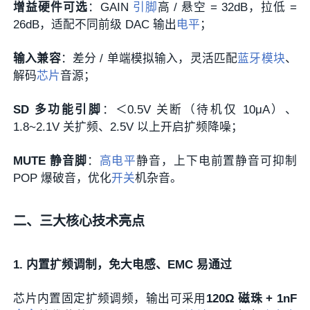
增益硬件可选
：GAIN
引脚
高 / 悬空 = 32dB，拉低 =
26dB，适配不同前级 DAC 输出
电平
；
输入兼容
：差分 / 单端模拟输入，灵活匹配
蓝牙模块
、
解码
芯片
音源；
SD 多功能引脚
：＜0.5V 关断（待机仅 10μA）、
1.8~2.1V 关扩频、2.5V 以上开启扩频降噪；
MUTE 静音脚
：
高电平
静音，上下电前置静音可抑制
POP 爆破音，优化
开关
机杂音。
二、三大核心技术亮点
1. 内置扩频调制，免大电感、EMC 易通过
芯片内置固定扩频调频，输出可采用
120Ω 磁珠 + 1nF