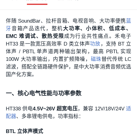
伴随 SoundBar、拉杆音箱、电视音响、大功率便携
蓝
牙
音箱产品迭代，整机
大功率、小体积、低成本、
EMC 难调试、散热受限
成为行业共性痛点。禾电子
HT33 是一款宽压高效率 D 类立体声
功放
，支持 BT 立
体声 / PBTL 单声道两种输出架构，最高 PBTL 实现
100W 大功率输出，内置扩频降噪，
磁珠
替代传统 LC
滤波，搭配全链路硬件保护，是中大功率消费音频优选
国产化方案。
一、核心电气性能与功率参数
HT338 供电
4.5V~26V 超宽电压
，兼容 12V/18V/24V
适
配器
、多串锂电供电，功率指标：
BTL 立体声模式