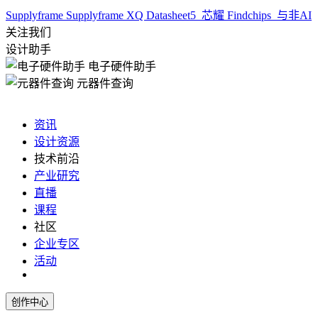
Supplyframe
Supplyframe XQ
Datasheet5
芯耀
Findchips
与非AI
关注我们
设计助手
电子硬件助手
元器件查询
资讯
设计资源
技术前沿
产业研究
直播
课程
社区
企业专区
活动
创作中心