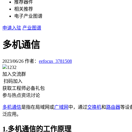
推荐器件
相关推荐
电子产业图谱
申请入驻
产业图谱
多机通信
2023/06/26
作者：
eefocus_3781508
1232
加入交流群
扫码加入
获取工程师必备礼包
参与热点资讯讨论
多机通信
是指在局域网或
广域网
中，通过
交换机
和
路由器
等设
泛应用。
1.多机通信的工作原理