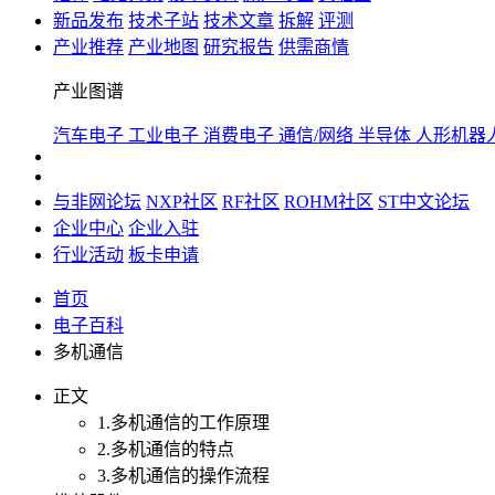
新品发布
技术子站
技术文章
拆解
评测
产业推荐
产业地图
研究报告
供需商情
产业图谱
汽车电子
工业电子
消费电子
通信/网络
半导体
人形机器
与非网论坛
NXP社区
RF社区
ROHM社区
ST中文论坛
企业中心
企业入驻
行业活动
板卡申请
首页
电子百科
多机通信
正文
1.多机通信的工作原理
2.多机通信的特点
3.多机通信的操作流程