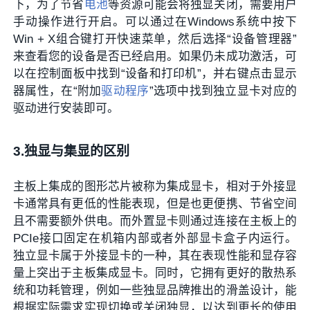
下，为了节省
电池
等资源可能会将独显关闭，需要用户
手动操作进行开启。可以通过在Windows系统中按下
Win + X组合键打开快速菜单，然后选择“设备管理器”
来查看您的设备是否已经启用。如果仍未成功激活，可
以在控制面板中找到“设备和打印机”，并右键点击显示
器属性，在“附加
驱动程序
”选项中找到独立显卡对应的
驱动进行安装即可。
3.独显与集显的区别
主板上集成的图形芯片被称为集成显卡，相对于外接显
卡通常具有更低的性能表现，但是也更便携、节省空间
且不需要额外供电。而外置显卡则通过连接在主板上的
PCIe接口固定在机箱内部或者外部显卡盒子内运行。
独立显卡属于外接显卡的一种，其在表现性能和显存容
量上突出于主板集成显卡。同时，它拥有更好的散热系
统和功耗管理，例如一些独显品牌推出的滑盖设计，能
根据实际需求实现切换或关闭独显，以达到更长的使用