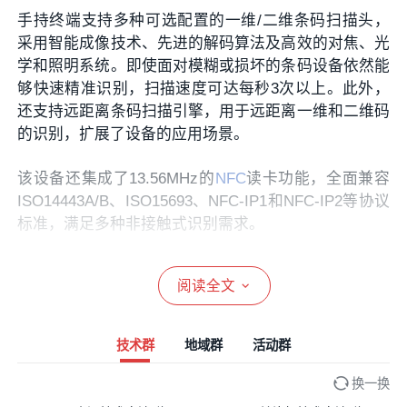
手持终端支持多种可选配置的一维/二维条码扫描头，
采用智能成像技术、先进的解码算法及高效的对焦、光
学和照明系统。即使面对模糊或损坏的条码设备依然能
够快速精准识别，扫描速度可达每秒3次以上。此外，
还支持远距离条码扫描引擎，用于远距离一维和二维码
的识别，扩展了设备的应用场景。
该设备还集成了13.56MHz的
NFC
读卡功能，全面兼容
ISO14443A/B、ISO15693、NFC-IP1和NFC-IP2等协议
标准，满足多种非接触式识别需求。
为了确保
数据传输
的效率与安全性，手持终端支持4G
阅读全文
全网通、2.4G和
5G
双频Wi-Fi以及
蓝牙
功能，提供便捷
快速的无线连接体验。同时，设备内置高精度定位功
能，支持A-GPS和GPS技术，启动迅速，定位精准，
技术群
地域群
活动群
进一步优化了设备在复杂环境中的使用表现。
换一换