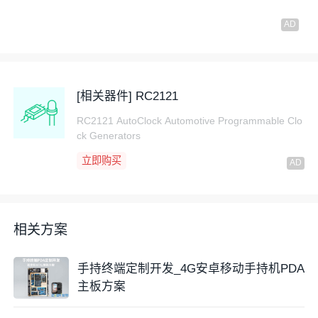
摄像头：前摄800万+后摄1300万，支持自动对
焦/PDAF
网络制式：4G全网通
[相关器件] RC2121
Wi-Fi：支持2.4/5GHz双频，802.11a/b/g/n/ac
RC2121 AutoClock Automotive Programmable Clo
ck Generators
蓝牙：BT 5.0
立即购买
GNSS
：GPS/AGPS/北斗/伽利略/GLONASS
二维扫描引擎：Zebra
相关方案
NFC：支持NFC
手持终端定制开发_4G安卓移动手持机PDA
传感器
：重
力传感器
/
距离传感器
/
光线传感器
/
陀螺仪
/
主板方案
地磁传感器