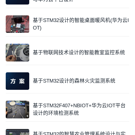
本，具有较强的工程推广价值。
基于STM32设计的智能桌面暖风机(华为云I
设计思路
OT)
设计思路围绕STM32F103C8T6主控展开，通过模块化
方式实现功能集成。首先，STM32通过
GPIO
和I2C接
基于物联网技术设计的智能教室监控系统
口驱动传感器阵列：DHT11采集温湿度（单
总线协
议
），BH1750获取
光照强度
（I2C），
GP2Y1010AU0F通过
ADC
读取PM2.5模拟电压，ZE08-
CH2O通过串口获取甲醛数据。所有传感器数据经滤波
基于STM32设计的森林火灾监测系统
校准后，由主控进行格式化处理。
通信层采用ESP8266-01S WiFi模块，通过STM32的
基于STM32F407+NBIOT+华为云IOT平台
USART发送AT指令建立MQTT连接，将JSON格式数据
设计的环境检测系统
上传至华为云物联网平台。上传频率设定为5秒/次，同
时订阅云平台下发的控制指令。当收到继电器控制指令
时，STM32解析指令并通过GPIO控制继电器
开关
状
基于STM32的智慧农业管理系统设计与实