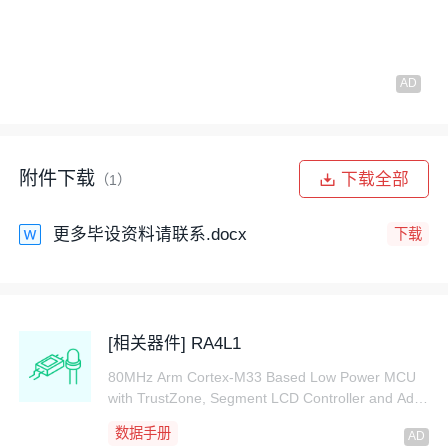
https://ccnr8sukk85n.feishu.cn/wiki/QjY8weDYHibqRY
kFP2qcA9aGnvb?from=from_copylink
设计意义
该系统的设计意义主要体现在以下方面：
附件下载
下载全部
（1）
该系统的核心价值在于
提升居住环境健康水平与生活安
全性
。通过实时监测甲醛、PM2.5等直接影响呼吸健康
更多毕设资料请联系.docx
下载
的污染物浓度，以及温湿度、光照等影响舒适度的关键
参数，系统能及时揭示潜在的环境风险。当检测值超过
安全阈值时，本地声光报警与上位机弹窗警示可第一时
间提醒用户采取干预措施，有效降低因空气质量问题引
[相关器件] RA4L1
发的健康隐患，为家庭创造更安全的居住条件。
80MHz Arm Cortex-M33 Based Low Power MCU
其设计显著
增强了环境管理的
智能化
与便捷性
。系统打
with TrustZone, Segment LCD Controller and Adva
破了传统手动监测的局限，实现了环境数据的自动采
nced Security
数据手册
集、云端同步及可视化呈现。用户不仅可通过QT界面