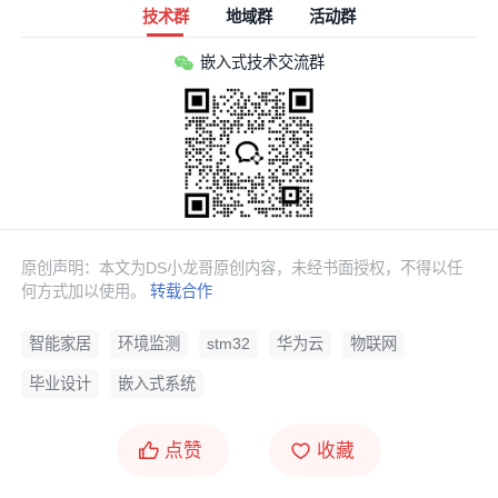
传感器
技术群
地域群
活动群
嵌入式技术交流群
（3）通信模块：ESP8266-01S WiFi模块（串口AT指
令通信）
（4）执行单元：5V
继电器
模块（控制空气净化器
电
源
）
（5）报警单元：
有源蜂鸣器
、高亮LED灯（红/绿双
色）
原创声明：本文为DS小龙哥原创内容，未经书面授权，不得以任
何方式加以使用。
转载合作
（6）显示单元：0.96英寸
I2C
接口
OLED显示屏
智能家居
环境监测
stm32
华为云
物联网
（7）辅助硬件：按键模块（本地模式切换）、USB转
毕业设计
嵌入式系统
TTL模块（调试）
点赞
收藏
当前项目使用的相关软件工具、模块源码已经上传到网
盘：