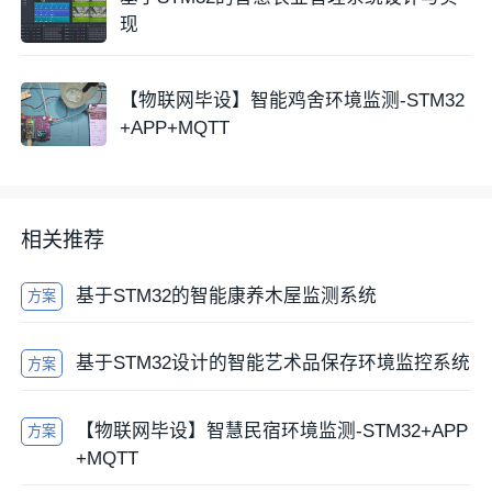
态，驱动空气净化设备电源通断。
现
本地交互部分设计双模式逻辑：按键触发模式切换，自
动模式下STM32实时比对各传感器数据与预设阈值
【物联网毕设】智能鸡舍环境监测-STM32
（存储于Flash），若PM2.5或甲醛超标，立即触发红
+APP+MQTT
色LED闪烁及蜂鸣器鸣响，同时根据阈值自动启停继电
器；手动模式下则依赖远程指令。OLED通过I2C驱
动，分区域显示实时数据、设备状态（ON/OFF）及当
前模式标识（A/M）。
相关推荐
华为云平台配置规则引擎存储历史数据，QT上位机通
基于STM32的智能康养木屋监测系统
方案
过MQTT库订阅实时数据流，并调用HTTP
API
查询历
史记录。QT界面采用
多线程
设计：主线程渲染数据仪
基于STM32设计的智能艺术品保存环境监控系统
表盘及曲线图（QChart库实现），子线程监测数据阈
方案
值，超标时触发QMessageBox弹窗和QSound报警。控
制界面嵌入继电器开关按钮，点击后通过MQTT发布控
【物联网毕设】智慧民宿环境监测-STM32+APP
方案
制指令至云平台。
+MQTT