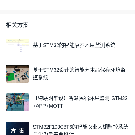
远程查看实时数据与历史趋势，还能直接控制净化设备
启停。自动模式下的阈值联动控制进一步解放了人力，
使环境调节更加主动高效，大幅提升了用户对居住环境
相关方案
的掌控能力与生活便利性。
系统构建了
完整的数据追溯与决策支持体系
。华为云平
基于STM32的智能康养木屋监测系统
台对历史数据的持久化存储，结合QT上位机的曲线分
析功能，使用户能够清晰追踪环境参数的变化规律。这
种长期数据积累不仅有助于评估净化设备效果，更能为
基于STM32设计的智能艺术品保存环境监
优化室内通风策略、识别污染源提供客观依据，使得环
控系统
境管理决策更具科学性和针对性。
此外，项目体现了
嵌入式技术
与物联网平台的深度整合
【物联网毕设】智慧民宿环境监测-STM32
应用
。以STM32为核心，协调多类型传感器采集、本
+APP+MQTT
地显示、报警输出及继电器控制，并通过ESP8266实现
与华为云的稳定通信，展示了资源受限
单片机
在复杂物
联网系统中的核心枢纽作用。这种端-云协同架构的成
STM32F103C8T6的智能农业大棚监控系统
功实践，为同类智能环境监测应用提供了可靠的技术范
与华为云平台设计