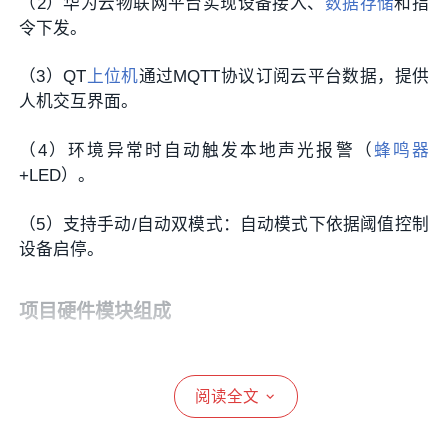
（2）华为云物联网平台实现设备接入、
数据存储
和指
令下发。
（3）QT
上位机
通过MQTT协议订阅云平台数据，提供
人机交互界面。
（4）环境异常时自动触发本地声光报警（
蜂鸣器
+LED）。
（5）支持手动/自动双模式：自动模式下依据阈值控制
设备启停。
项目硬件模块组成
（1）
主控芯片
：STM32F103C8T6最小系统板
阅读全文
（2）传感器：
DHT11
温湿度传感器
、BH1750
光照传感
器
、GP2Y1010AU0F PM2.5传感器、ZE08-CH2O甲醛