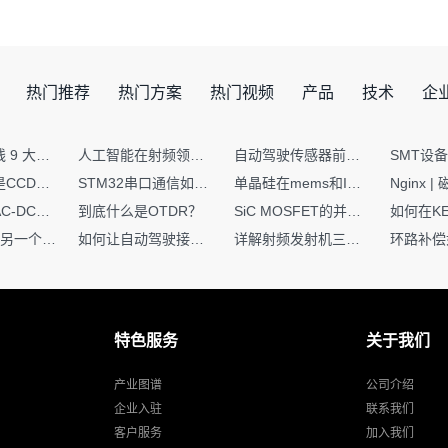
热门推荐
热门方案
热门视频
产品
技术
企
射频PCB走线 9 大高频致命坑！踩中一个，匹配直接报废
人工智能在射频领域的创新应用与顶刊论文解析
自动驾驶传感器前融合与后融合技术上有何区别？
你知道什么是CCDF吗？它有什么用？
STM32串口通信如何处理不定长数据？这两种方法你都了解嘛？
单晶硅在mems和IC中作用的区别
硬核干货｜AC-DC工作原理 + PCB设计要点，看完秒懂电源设计！
到底什么是OTDR？
SiC MOSFET的并联设计要点
一个核XIP，另一个核如何IAP？
如何让自动驾驶接管设计更合理？
详解射频发射机三大架构：原理、应用与设计要点
特色服务
关于我们
产业图谱
公司介绍
企业入驻
联系我们
客户服务
加入我们