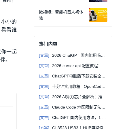
有情绪，
微视频：智能机器人初体
验
，小小的
，看看谁
热门内容
求你一起
[文章]
2026 ChatGPT 国内能用吗？无需翻墙直连教程
伙伴。
[文章]
2026 cursor api 配置教程：自定义 Base URL 接入第三方大模型
[文章]
ChatGPT电脑版下载安装全指南：Windows/Mac通用教程
[文章]
十分钟实用教程 | OpenCode + oh-my-opencode：开源AI编程的终极组合
[文章]
2026 AI算力芯片全解析：推理时代的格局重构与国产突围
[文章]
Claude Code 地区限制无法使用？合规解除 + 完美替代全教程，国内直连即用
[文章]
ChatGPT 国内使用方法，1 分钟上手零门槛
[方案]
GL3523 USB3.1 HUB电路设计方案(PCB+原理图)