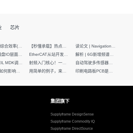
业
芯片
SMT设备综合效率(OEE)计算有很多版本，这个版本最直接明了全面！
【秒懂承载】热点技术名词 -“SerDes”
读论文 | Navigation World Models: 构建机器人视觉导航的“想象力引擎“
Nginx | 磁盘IO层面性能优化：error日志内存环形缓冲区及小文件sendfile零拷贝技术
EtherCAT从站开发避坑指南：30分钟搞定ESI XML（上）
解析 | 6G新增频谱版图：U6G、FR3、Sub-THz，3GPP Rel-19/Rel-20标准
如何在KEIL MDK调试时避免看门狗引起的复位？
射频入门核心！一文搞懂阻抗匹配到底是什么
自动驾驶多传感器前融合，到底提前融合了什么？
环路补偿如何影响你的电源稳定性
用简单的例子，来理解C指针
印刷电路板PCB是怎么设计出来的？第二篇：进阶篇细说Layout流程
集团旗下
Supplyframe DesignSense
Supplyframe Commodity IQ
Supplyframe DirectSource