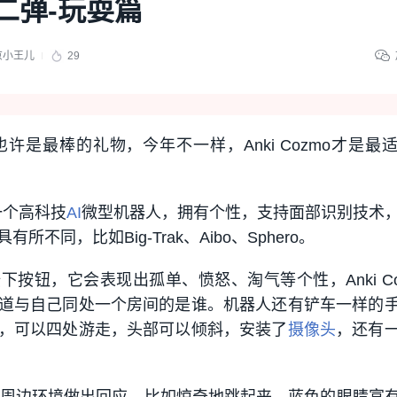
二弹-玩耍篇
京小王儿
29
也许是最棒的礼物，今年不一样，Anki Cozmo才是最
是一个高科技
AI
微型机器人，拥有个性，支持面部识别技术
不同，比如Big-Trak、Aibo、Sphero。
按钮，它会表现出孤单、愤怒、淘气等个性，Anki Co
道与自己同处一个房间的是谁。机器人还有铲车一样的
，可以四处游走，头部可以倾斜，安装了
摄像头
，还有