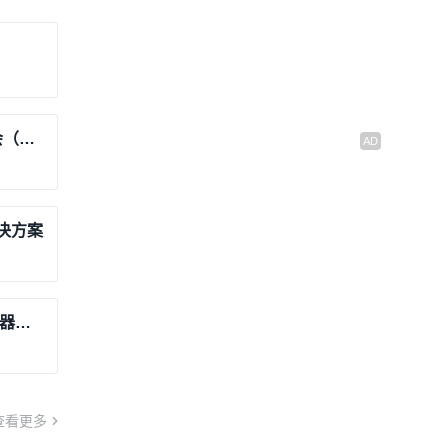
2025英飞凌消费、计算与通讯创新大会（北京站）分论坛——机器人：智驭未来
解决方案
基于恩智浦i.MX处理器的运动控制和机器人系统解决方案
查看更多