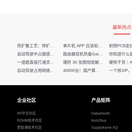
最新热点
热扩散工艺：锌扩散非吸收窗口制备揭秘
单片机 APP 应该如何调试？
自动驾驶中占据感知网络是如何识别障碍物的？
路由器双机热备Gateway重定向不通问题
一道题直接打通灵敏度・链路预算・传播模型任督二脉
爆肝 36 张图彻底解释清楚 AI 圈 136 个造词艺术！
自动驾驶占用网络还需要数据标注吗？
40000台！国产算力大单开标，华为鲲鹏成大赢家
企业社区
产品矩阵
RF中文社区
Datasheet5
ROHM技术社区
bom2buy
恩智浦技术社区
Supplyframe XQ