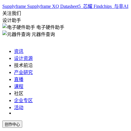
Supplyframe
Supplyframe XQ
Datasheet5
芯耀
Findchips
与非AI
关注我们
设计助手
电子硬件助手
元器件查询
资讯
设计资源
技术前沿
产业研究
直播
课程
社区
企业专区
活动
创作中心