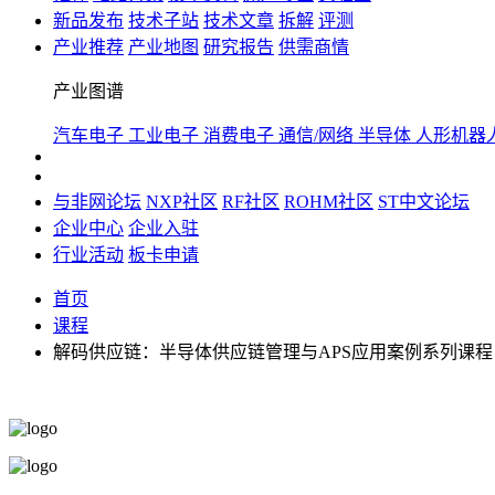
新品发布
技术子站
技术文章
拆解
评测
产业推荐
产业地图
研究报告
供需商情
产业图谱
汽车电子
工业电子
消费电子
通信/网络
半导体
人形机器
与非网论坛
NXP社区
RF社区
ROHM社区
ST中文论坛
企业中心
企业入驻
行业活动
板卡申请
首页
课程
解码供应链：半导体供应链管理与APS应用案例系列课程