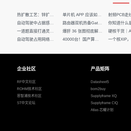
热扩散工艺：锌扩散非吸收窗口制备揭秘
单片机 APP 应该如何调试？
自动驾驶中占据感知网络是如何识别障碍物的？
路由器双机热备Gateway重定向不通问题
一道题直接打通灵敏度・链路预算・传播模型任督二脉
爆肝 36 张图彻底解释清楚 AI 圈 136 个造词艺术！
自动驾驶占用网络还需要数据标注吗？
40000台！国产算力大单开标，华为鲲鹏成大赢家
企业社区
产品矩阵
RF中文社区
Datasheet5
ROHM技术社区
bom2buy
恩智浦技术社区
Supplyframe XQ
ST中文论坛
Supplyframe CIQ
Atlas 芯耀计划