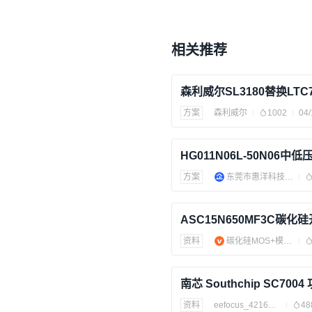
相关推荐
方案
森利威尔
1002
04/
方案
东莞市惠洋科技有限公司
ASC15N650MF3C碳化
资料
碳化硅MOS+模块+应用（芯片）
资料
eefocus_4216533
48