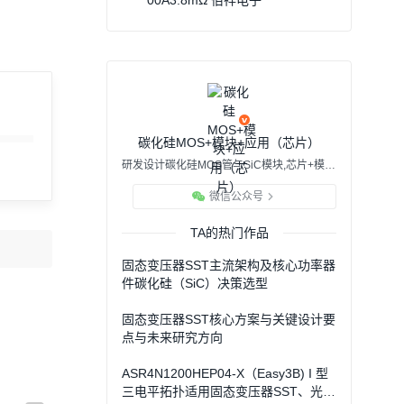
00A3.8mΩ 佰祥电子
碳化硅MOS+模块+应用（芯片）
研发设计碳化硅MOS管与SiC模块,芯片+模块+应用三位一体模式
微信公众号
TA的热门作品
固态变压器SST主流架构及核心功率器
件碳化硅（SiC）决策选型
固态变压器SST核心方案与关键设计要
点与未来研究方向
ASR4N1200HEP04-X（Easy3B) I 型
三电平拓扑适用固态变压器SST、光伏