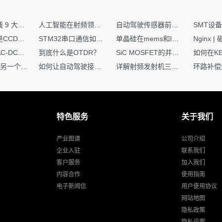
射频PCB走线 9 大高频致命坑！踩中一个，匹配直接报废
人工智能在射频领域的创新应用与顶刊论文解析
自动驾驶传感器前融合与后融合技术上有何区别？
你知道什么是CCDF吗？它有什么用？
STM32串口通信如何处理不定长数据？这两种方法你都了解嘛？
单晶硅在mems和IC中作用的区别
硬核干货｜AC-DC工作原理 + PCB设计要点，看完秒懂电源设计！
到底什么是OTDR？
SiC MOSFET的并联设计要点
一个核XIP，另一个核如何IAP？
如何让自动驾驶接管设计更合理？
详解射频发射机三大架构：原理、应用与设计要点
特色服务
关于我们
产业图谱
公司介绍
企业入驻
联系我们
客户服务
加入我们
内容合作
使用指南
电子新闻信
用户使用协议
网站地图
隐私政策