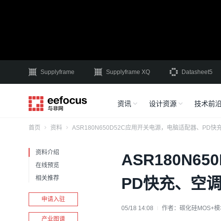
Supplyframe
Supplyframe XQ
Datasheet5
资讯
设计资源
技术前
首页
资料
ASR180N650D52C应用开关电源，电脑适配器、P
资料介绍
ASR180N
在线预览
相关推荐
PD快充、空
申请入驻
05/18 14:08
作者：
产业图谱