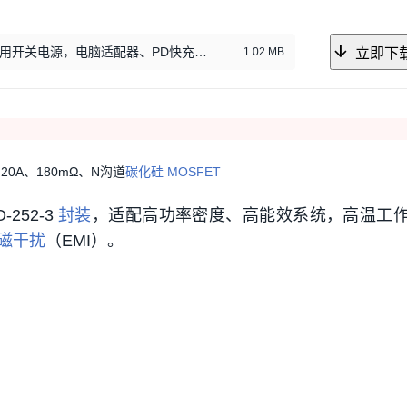
开关电源，电脑适配器、PD快充、空调、电动自行车充电器
1.02 MB
立即下
、20A、180mΩ、N沟道
碳化硅
MOSFET
‑252‑3
封装
，适配高功率密度、高能效系统，高温工
磁干扰
（EMI）。