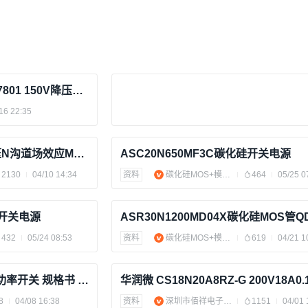
森利威尔SL3180替换LTC7801 150V降压恒压3.3V5V12V芯片
16 22:35
HG011N06L-50N06中低压N沟道场效应MOS管 50A大电流60V TO-252封装散热好
ASC20N650MF3C碳化硅开关电源
2130
04/10 14:34
资料
碳化硅MOS+模块+应用（芯片）
464
05/25 0
硅开关电源
432
05/24 08:53
资料
碳化硅MOS+模块+应用（芯片）
619
04/21 1
南芯 Southchip SC7004 功率开关 规格书 Datasheet 佰祥电子
8
04/08 16:38
资料
深圳市佰祥电子有限公司
1151
04/01 