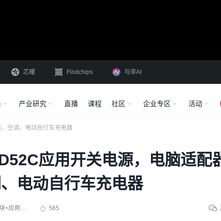
芯耀
Findchips
与非AI
沿
产业研究
直播
课程
社区
企业专区
活动
D快充、空调、电动自行车充电器
650D52C应用开关电源，电脑适配
调、电动自行车充电器
碳化硅MOS+模块+应用（芯片）
565