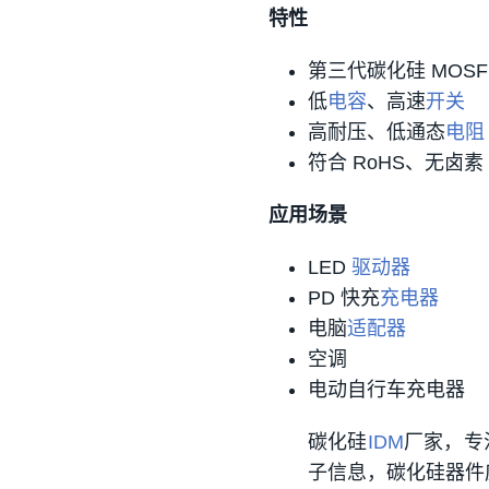
特性
第三代碳化硅 MOSF
低
电容
、高速
开关
高耐压、低通态
电阻
符合 RoHS、无卤素
应用场景
LED
驱动器
PD 快充
充电器
电脑
适配器
空调
电动自行车充电器
碳化硅
IDM
厂家，专
子信息，碳化硅器件