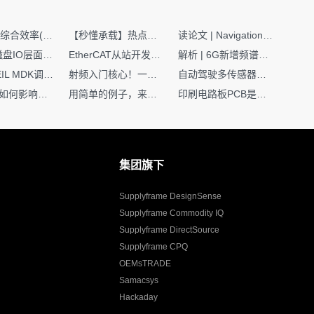
SMT设备综合效率(OEE)计算有很多版本，这个版本最直接明了全面！
【秒懂承载】热点技术名词 -“SerDes”
读论文 | Navigation World Models: 构建机器人视觉导航的“想象力引擎“
Nginx | 磁盘IO层面性能优化：error日志内存环形缓冲区及小文件sendfile零拷贝技术
EtherCAT从站开发避坑指南：30分钟搞定ESI XML（上）
解析 | 6G新增频谱版图：U6G、FR3、Sub-THz，3GPP Rel-19/Rel-20标准
如何在KEIL MDK调试时避免看门狗引起的复位？
射频入门核心！一文搞懂阻抗匹配到底是什么
自动驾驶多传感器前融合，到底提前融合了什么？
环路补偿如何影响你的电源稳定性
用简单的例子，来理解C指针
印刷电路板PCB是怎么设计出来的？第二篇：进阶篇细说Layout流程
集团旗下
Supplyframe DesignSense
Supplyframe Commodity IQ
Supplyframe DirectSource
Supplyframe CPQ
OEMsTRADE
Samacsys
Hackaday