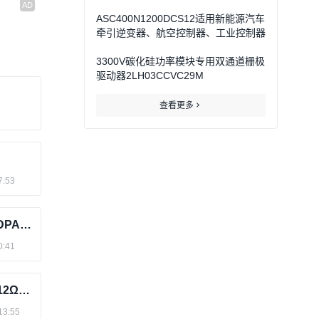
逆变器
ASC400N1200DCS12适用新能源汽车
牵引逆变器、航空控制器、工业控制器
3300V碳化硅功率模块专用双通道栅极
驱动器2LH03CCVC29M
查看更多
7:53
ASR30N1200MD04X碳化硅MOS管QDPAK 封装
0:41
华润微 CS18N20A8RZ-G 200V18A0.12Ω Planar TO-220 佰祥电子
13:55