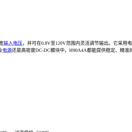
宽
输入电压
，并可在0.8V至120V范围内灵活调节输出。它采用电
业
电源
还是高密度DC-DC模块中，H90A4A都能提供稳定、精