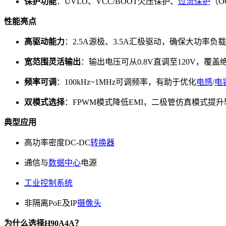
保护功能
：UVLO、VCC/BOOT欠压保护、
过流保护
（O
性能亮点
高驱动能力
：2.5A源极、3.5A汇极驱动，确保大功率
宽范围灵活输出
：输出电压可从0.8V直调至120V，覆
频率可调
：100kHz~1MHz可调频率，有助于优化
电感
/
电
双模式选择
：FPWM模式降低EMI，二极管仿真模式提
典型应用
高功率密度DC-DC
转换器
通信与
数据中心
电源
工业控制系统
非隔离PoE及IP
摄像头
为什么选择H90A4A？