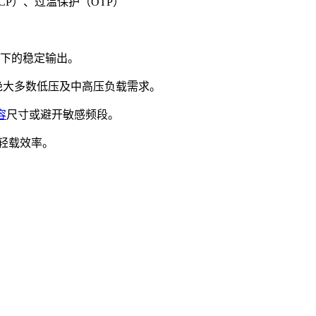
CP）、过温保护（OTP）
负载下的稳定输出。
盖绝大多数低压及中高压负载需求。
容
尺寸或避开敏感频段。
升轻载效率。