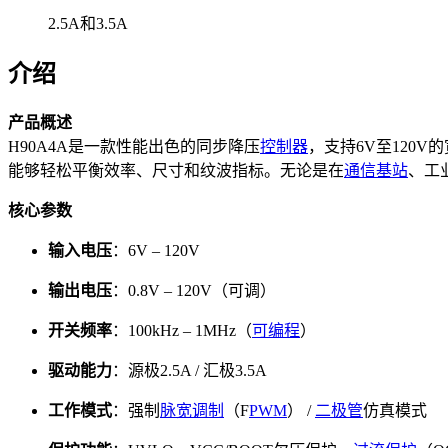
2.5A和3.5A
介绍
产品概述
H90A4A是一款性能出色的同步降压
控制器
，支持6V至120V的
能够轻松平衡效率、尺寸和纹波指标。无论是在
通信基站
、工
核心参数
输入电压
：6V – 120V
输出电压
：0.8V – 120V（可调）
开关频率
：100kHz – 1MHz（
可编程
）
驱动能力
：源极2.5A / 汇极3.5A
工作模式
：强制
脉宽调制
（F
PWM
） /
二极管
仿真模式