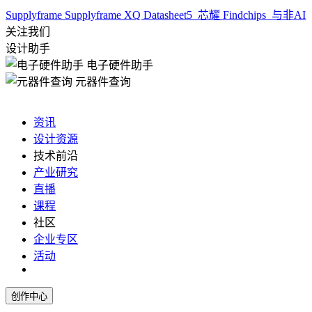
Supplyframe
Supplyframe XQ
Datasheet5
芯耀
Findchips
与非AI
关注我们
设计助手
电子硬件助手
元器件查询
资讯
设计资源
技术前沿
产业研究
直播
课程
社区
企业专区
活动
创作中心