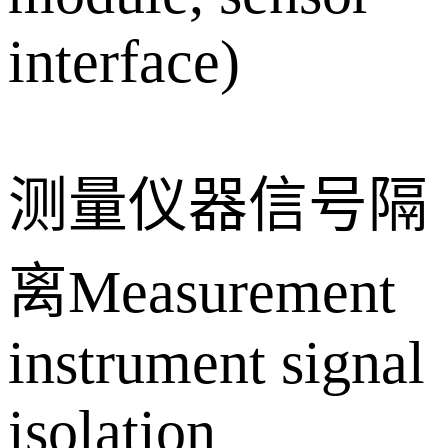
interface)
测量仪器信号隔
离Measurement
instrument signal
isolation