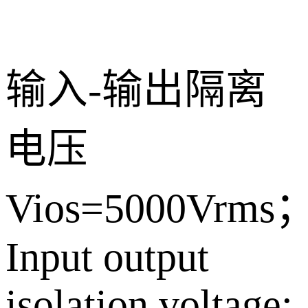
输入-输出隔离
电压
Vios=5000Vrms
Input output
isolation voltage: