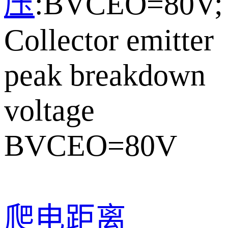
压
:BVCEO=80V;
Collector emitter
peak breakdown
voltage
BVCEO=80V
爬电距离