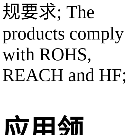
规要求; The
products comply
with ROHS,
REACH and HF;
应用领