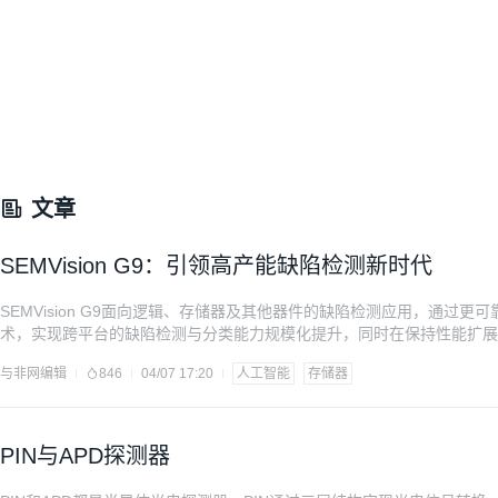
文章
SEMVision G9：引领高产能缺陷检测新时代
SEMVision G9面向逻辑、存储器及其他器件的缺陷检测应用，通过
术，实现跨平台的缺陷检测与分类能力规模化提升，同时在保持性能扩展
体拥有成本（CoO）。 为何重要 随着器件复杂度持续提升以及3D结构
与非网编辑
846
04/07 17:20
人工智能
存储器
陷检测能力带来了显著压力。SEMVision™ G9通过在高速度下支持
PIN与APD探测器