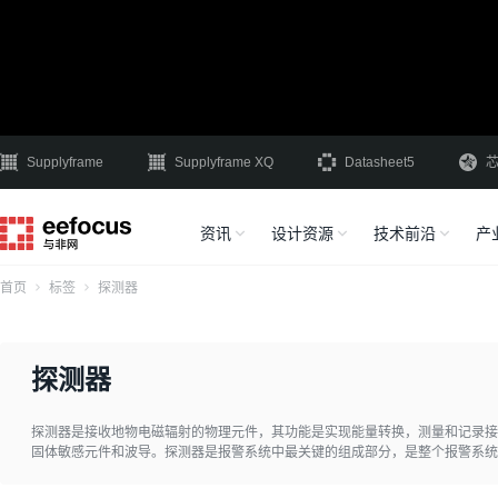
Supplyframe
Supplyframe XQ
Datasheet5
资讯
设计资源
技术前沿
产
首页
标签
探测器
探测器
探测器是接收地物电磁辐射的物理元件，其功能是实现能量转换，测量和记录接
固体敏感元件和波导。探测器是报警系统中最关键的组成部分，是整个报警系统
由传感器和信号处理组成，而传感器又是探测器的核心元件。采用不同原理的传
探测装置。