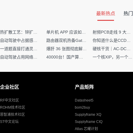
最新热点
热门
热扩散工艺：锌扩散非吸收窗口制备揭秘
单片机 APP 应该如何调试？
射频PCB走线 9 大高频致命坑！踩中一个，匹配直接报废
自动驾驶中占据感知网络是如何识别障碍物的？
路由器双机热备Gateway重定向不通问题
你知道什么是CCDF吗？它有什么用？
一道题直接打通灵敏度・链路预算・传播模型任督二脉
爆肝 36 张图彻底解释清楚 AI 圈 136 个造词艺术！
硬核干货｜AC-DC工作原理 + PCB设计要点，看完秒懂电源设计！
自动驾驶占用网络还需要数据标注吗？
40000台！国产算力大单开标，华为鲲鹏成大赢家
一个核XIP，另一个核如何IAP？
企业社区
产品矩阵
RF中文社区
Datasheet5
ROHM技术社区
bom2buy
恩智浦技术社区
Supplyframe XQ
ST中文论坛
Supplyframe CIQ
Atlas 芯耀计划