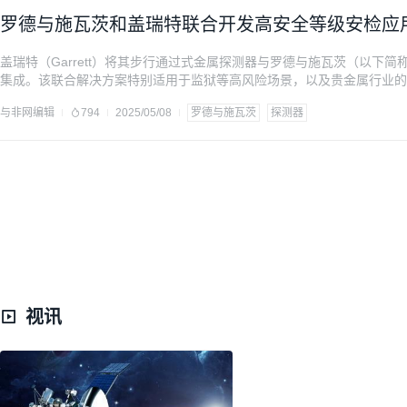
罗德与施瓦茨和盖瑞特联合开发高安全等级安检应
盖瑞特（Garrett）将其步行通过式金属探测器与罗德与施瓦茨（以下简称“
集成。该联合解决方案特别适用于监狱等高风险场景，以及贵金属行业的防
米波（mmWave）技术，能够检测各类材质的物品。而在高安保等级的安检
与非网编辑
794
2025/05/08
罗德与施瓦茨
探测器
过式金属探测器通过识别极其微小或体内藏匿的金属威胁，为毫米波检测
视讯