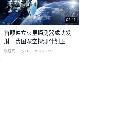
02:47
首颗独立火星探测器成功发
射，我国深空探测计划正式
开始
镁客网
31
2020/07/27