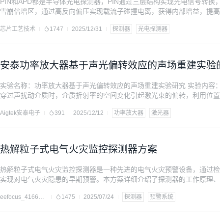
PIN和APD都是半导体光电探测器，PIN通过三层结构实现光电信号转换
雪崩倍增区，通过高反向偏压实现载流子碰撞电离，获得内部增益，提高
芯片工艺技术
1747
2025/12/31
探测器
光电探测器
安泰功率放大器基于声光偏转效应的声场重建实验
实验名称：功率放大器基于声光偏转效应的声场重建实验研究 实验内容
穿过声扰动介质时，介质折射率的空间变化引起激光束的偏转，利用位置
的相关参数信息。激光束的偏转可以被分解为平面内和沿平面法向方向两
Aigtek安泰电子
391
2025/12/12
功率放大器
激光器
值。同时利用边界延拓方法可以显著提高基尔霍夫积分定
热解粒子式电气火灾监控探测器方案
热解粒子式电气火灾监控探测器是一种先进的电气火灾预警设备，通过检
实现对电气火灾隐患的早期预警。本方案详细介绍了探测器的工作原理、
言代码实现。通过实际应用案例，证明了其在电气火灾防范方面的有效性
eefocus_4166189
1475
2025/07/24
探测器
预警系统
增加，该探测器具有广阔的应用前景，能够为保障人员生命财产安全和维