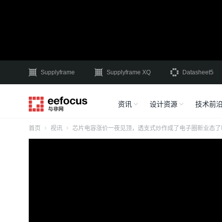
Supplyframe
Supplyframe XQ
Datasheet5
资讯
设计资源
技术前
首页
视讯
芯片电容涨价一夜见顶，透支式炒作成了电子圈新业态了