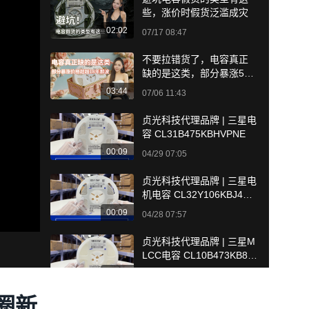
些，涨价时假货泛滥成灾
02:02
07/17 08:47
不要拉错货了，电容真正
缺的是这类，部分暴涨5倍
见顶超越18年。
03:44
07/06 11:43
贞光科技代理品牌 | 三星电
容 CL31B475KBHVPNE
00:09
04/29 07:05
贞光科技代理品牌 | 三星电
机电容 CL32Y106KBJ4PN
E
00:09
04/28 07:57
贞光科技代理品牌 | 三星M
LCC电容 CL10B473KB8W
PNC
00:09
04/21 14:42
圈新
贞光科技代理品牌 | 三星电