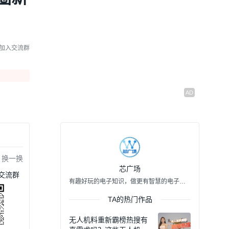
机车规料号 CL10B104KB8
WPNC
00:09
04/18 07:16
贞光科技代理品牌 | 三星M
加入交流群
LCC电容 CL21B475KOQV
PNE
00:09
04/10 08:41
无功补偿选 SVG 还是电
容？选错年亏 近3万！
01:24
02/02 11:28
风华高科发涨价函了，原
材料成本上涨部分产品调
涨
00:07
2025/11/21
换一换
芯广场
交流群
有趣好玩的电子知识，做更有智慧的电子人。
TA的热门作品
无人机料重新霸榜热搜有