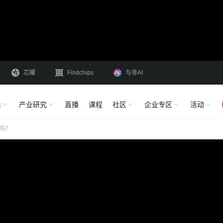
芯耀
Findchips
与非AI
沿
产业研究
直播
课程
社区
企业专区
活动
吗？