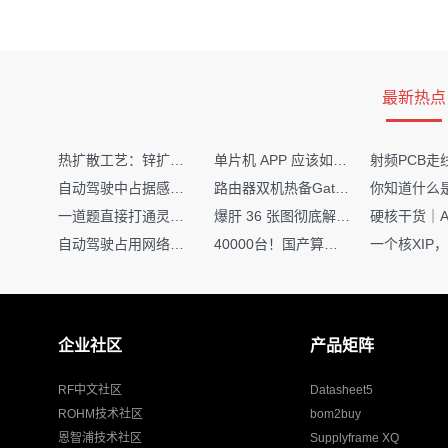
最新热点
热扩散工艺：锌扩散非吸收窗口制备揭秘
单片机 APP 应该如何调试？
自动驾驶中占据感知网络是如何识别障碍物的？
路由器双机热备Gateway重定向不通问题
一道题直接打通灵敏度・链路预算・传播模型任督二脉
爆肝 36 张图彻底解释清楚 AI 圈 136 个造词艺术！
自动驾驶占用网络还需要数据标注吗？
40000台！国产算力大单开标，华为鲲鹏成大赢家
企业社区
产品矩阵
RF中文社区
Datasheet5
ROHM技术社区
bom2buy
恩智浦技术社区
Supplyframe XQ