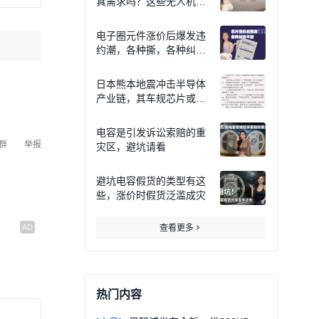
真需求吗？这些无人机订
单爆发了？
电子圈元件涨价后爆发违
约潮，各种撕，各种纠纷
不断
日本熊本地震冲击半导体
产业链，其车规芯片或短
期承压最大
电容是引发诉讼索赔的重
群
举报
灾区，避坑请看
避坑电容假货的类型有这
些，涨价时假货泛滥成灾
查看更多
热门内容