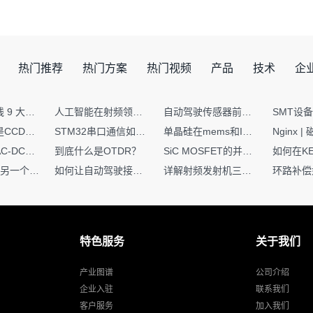
热门推荐
热门方案
热门视频
产品
技术
企
射频PCB走线 9 大高频致命坑！踩中一个，匹配直接报废
人工智能在射频领域的创新应用与顶刊论文解析
自动驾驶传感器前融合与后融合技术上有何区别？
你知道什么是CCDF吗？它有什么用？
STM32串口通信如何处理不定长数据？这两种方法你都了解嘛？
单晶硅在mems和IC中作用的区别
硬核干货｜AC-DC工作原理 + PCB设计要点，看完秒懂电源设计！
到底什么是OTDR？
SiC MOSFET的并联设计要点
一个核XIP，另一个核如何IAP？
如何让自动驾驶接管设计更合理？
详解射频发射机三大架构：原理、应用与设计要点
特色服务
关于我们
产业图谱
公司介绍
企业入驻
联系我们
客户服务
加入我们