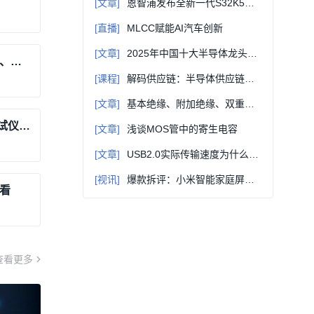
[文章]
恩智浦发布全新一代S32K5微控制器系列，推进SDV区域控制架构发展，扩展CoreRide平台
[直播]
MLCC赋能AI汽车创新
[文章]
2025年中国十大半导体龙头企业
基于51单片机Proteus仿真的RLC电阻、电容、电感测量仪（仿真图、源代码）
[课程]
解码供应链：半导体供应链管理与APS应用案例系列课程
[文章]
基本绝缘、附加绝缘、双重绝缘、加强绝缘，这些概念要弄清楚！
基于单片机Proteus仿真的数字电容测试仪系统设计（仿真图、源代码）
[文章]
浅谈MOS管中的寄生电容
[文章]
USB2.0实际传输速度为什么与480Mbps相差甚远
[视讯]
爆款拆评：小米智能家庭屏拆解，10.1 英寸屏里藏着多少黑科技芯片？
看
查看更多