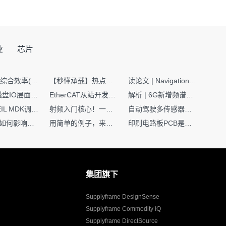
业
芯片
SMT设备综合效率(OEE)计算有很多版本，这个版本最直接明了全面！
【秒懂承载】热点技术名词 -“SerDes”
读论文 | Navigation World Models: 构建机器人视觉导航的“想象力引擎“
Nginx | 磁盘IO层面性能优化：error日志内存环形缓冲区及小文件sendfile零拷贝技术
EtherCAT从站开发避坑指南：30分钟搞定ESI XML（上）
解析 | 6G新增频谱版图：U6G、FR3、Sub-THz，3GPP Rel-19/Rel-20标准
如何在KEIL MDK调试时避免看门狗引起的复位？
射频入门核心！一文搞懂阻抗匹配到底是什么
自动驾驶多传感器前融合，到底提前融合了什么？
环路补偿如何影响你的电源稳定性
用简单的例子，来理解C指针
印刷电路板PCB是怎么设计出来的？第二篇：进阶篇细说Layout流程
集团旗下
Supplyframe DesignSense
Supplyframe Commodity IQ
Supplyframe DirectSource