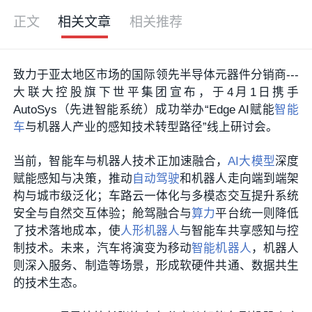
正文
相关文章
相关推荐
致力于亚太地区市场的国际领先半导体元器件分销商---
大联大控股旗下世平集团宣布，于4月1日携手
AutoSys（先进智能系统）成功举办“Edge AI赋能
智能
车
与机器人产业的感知技术转型路径”线上研讨会。
当前，智能车与机器人技术正加速融合，
AI大模型
深度
赋能感知与决策，推动
自动驾驶
和机器人走向端到端架
构与城市级泛化；车路云一体化与多模态交互提升系统
安全与自然交互体验；舱驾融合与
算力
平台统一则降低
了技术落地成本，使
人形机器人
与智能车共享感知与控
制技术。未来，汽车将演变为移动
智能机器人
，机器人
则深入服务、制造等场景，形成软硬件共通、数据共生
的技术生态。