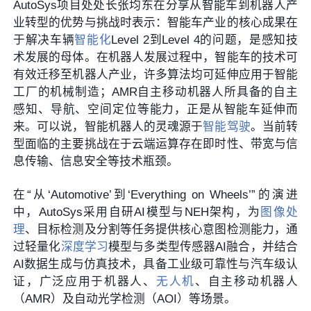
AutoSys项目处处长张均东在分享从智能车到机器人产
业转型的优势与挑战时表示：智能车产业的核心成果在
于解决车辆
智能化
Level 2到Level 4的问题，是感知技
术发展的母体。在机器人发展过程中，智能车的技术可
有效迁移至机器人产业，许多算法均可延伸应用于智能
工厂的机械制造；AMR自主移动机器人所具备的自主
感知、导航、空间定位等能力，正是从智能车延伸而
来。可以说，智能机器人的灵魂源于
智能驾驶
。当前转
型面临的主要挑战在于云端运算存在即时性、带宽与信
息传输、信息安全等技术瓶颈。
在“从‘Automotive’到‘Everything on Wheels’”的演进
中，AutoSys采用自研AI模型与NEH架构，为
图像处
理
、目标检测及分割等任务提供核心意图检测能力，通
过轻量化
深度学习
模型与多类型传感器AI融合，并结合
AI数据生成与仿真技术，具备工业级可靠性与汽车级认
证，广泛应用于机器人、
无人机
、自主移动机器人
（AMR）及自动光学检测（AOI）等场景。