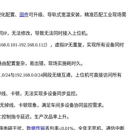
视化配置、
固件
可升级、导轨式宽温安装，精准匹配工业现场需
0，同网段同IP，无法修改，导致无法同时接入上位机。
101-192.168.0.112），虚拟IP无重复，实现所有设备同时
互通，传统路由配置复杂，易出错，现场实施耗时久。
24与192.168.0.0/24网段无缝互通，上位机可直接访问所有
现掉线、卡顿，无法实现多设备同步监控。
ms，无掉线、卡顿现象，满足车间多设备协同监控需求。
C控制指令延迟，生产次品率上升。
场强电磁干扰，
数据传输
丢包率≤0.01%，全年无死机、通信中断