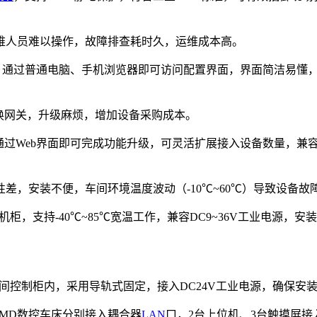
运维人员难以操作，故障排查耗时久，运维成本高。
用软件，通过普通电脑、手机浏览器即可访问配置界面，界面简洁易
更换网关，升级麻烦，增加设备采购成本。
备，通过Web界面即可完成功能升级，可灵活扩展接入设备数量，
性差，安装不便，车间环境温度波动（-10℃~60℃）导致设备故
业机柜，支持-40℃~85℃宽温工作，兼容DC9~36V工业电源
间控制柜内，采用导轨式固定，接入DC24V工业电源，确保安
i-MD数控车床分别接入耦合器
LAN
口，2台上位机、3台触摸屏