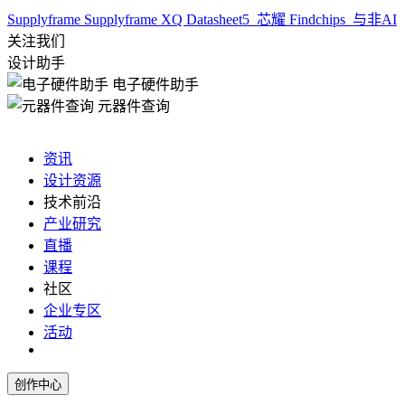
Supplyframe
Supplyframe XQ
Datasheet5
芯耀
Findchips
与非AI
关注我们
设计助手
电子硬件助手
元器件查询
资讯
设计资源
技术前沿
产业研究
直播
课程
社区
企业专区
活动
创作中心