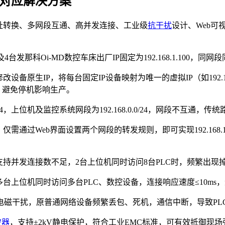
T对应解决方案
址转换、多网段互通、高并发连接、工业级
抗干扰
设计、Web可
PLC及4台发那科Oi-MD数控车床出厂IP固定为192.168.1.10
备原生IP，将每台固定IP设备映射为唯一的虚拟IP（如192.168.0.
，避免停机影响生产。
.0/24，上位机及监控系统网段为192.168.0.0/24，网段不
通过Web界面设置两个网段的转发规则，即可实现192.168.1.0/
支持并发连接数不足，2台上位机同时访问8台PLC时，频繁出
承载多台上位机同时访问多台PLC、数控设备，连接响应速度≤10
电磁干扰，原普通网络设备频繁丢包、死机，通信中断，导致PL
波器
，支持±2kV静电保护，符合工业EMC标准，可有效抵御现