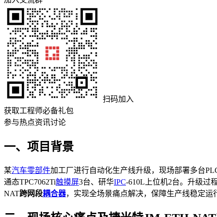
扫码加入
获取工程师必备礼包
参与热点资讯讨论
一、项目背景
某
汽车零部件
加工厂进行自动化生产线升级，现场部署多台PL
通态TPC7062Ti
触摸屏
3台、研华
IPC
-610L上位机2台。升
NAT
跨网段
耦合器
，实现全场景痛点解决，保障生产线稳定运