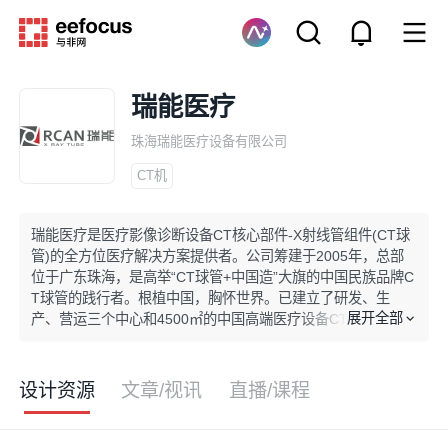
瑞能医疗
珠海瑞能医疗设备有限公司
CT机
瑞能医疗是医疗影像诊断设备CT核心部件-X射线管组件(CT球
管)的全方位医疗解决方案提供者。公司筹建于2005年，总部
位于广东珠海，是高举“CT球管+中国造”大旗的中国民族品牌C
T球管的践行者。根植中国，胸怀世界。已建立了研发、生
展开全部
产、营运三个中心和4500㎡的中国高端医疗设备CT球管及技
术的产业化示范基地，吸纳和培养一批海外资深的高端技术人
才和愿意投身于中国医疗影像事业的年轻技术人才。产学研用
医检政合作模式，为瑞能实现打造中国自己的世界级高端CT球
设计资源
文章/视讯
直播/课程
管的宏伟远景奠定坚实的基础。突破垄断，普及国产智造，提
升服务价值。