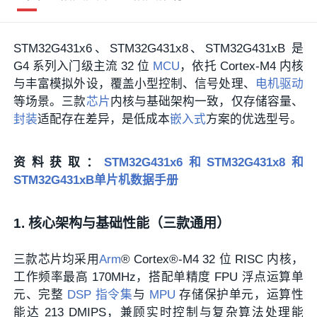
STM32G431x6、STM32G431x8、STM32G431xB 是
G4 系列入门级主流 32 位
MCU
，依托 Cortex‑M4 内核
与丰富模拟外设，覆盖小型控制、信号处理、
电机驱动
等场景。三款
芯片
内核与基础架构一致，仅存储容量、
封装
适配存在差异，是低成本
嵌入式
方案的优选型号。
资料获取：
STM32G431x6和STM32G431x8和
STM32G431xB单片机数据手册
1. 核心架构与基础性能（三款通用）
三款芯片均采用
Arm
® Cortex®‑M4 32 位 RISC 内核，
工作频率最高 170MHz，搭配单精度 FPU 浮点运算单
元、完整
DSP
指令集
与
MPU
存储保护单元，运算性
能达 213 DMIPS，兼顾实时控制与复杂算法处理能