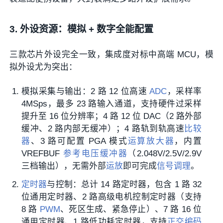
3. 外设资源：模拟 + 数字全能配置
三款芯片外设完全一致，集成度对标中高端 MCU，模
拟外设尤为突出：
模拟采集与输出：2 路 12 位高速
ADC
，采样率
4MSps，最多 23 路输入通道，支持硬件过采样
提升至 16 位分辨率；4 路 12 位 DAC（2 路外部
缓冲、2 路内部无缓冲）；4 路轨到轨高速
比较
器
、3 路可配置 PGA 模式
运算放大器
，内置
VREFBUF
参考电压
缓冲器
（2.048V/2.5V/2.9V
三档输出），无需外部
运放
即可完成
信号调理
。
定时器
与控制：总计 14 路定时器，包含 1 路 32
位通用定时器、2 路高级电机控制定时器（支持
8 路
PWM
、死区生成、紧急停止）、7 路 16 位
通用定时器、1 路低功耗定时器，支持
正交编码