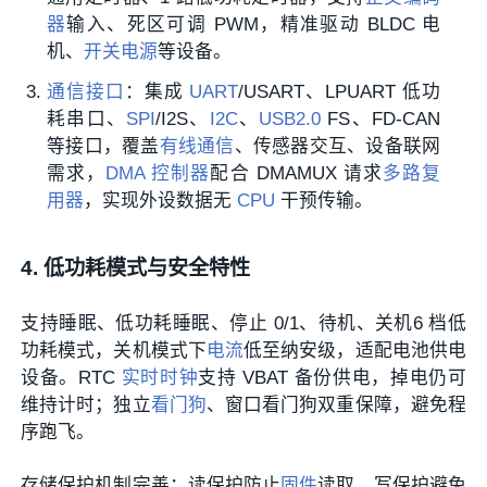
器
输入、死区可调 PWM，精准驱动 BLDC 电
机、
开关电源
等设备。
通信接口
：集成
UART
/USART、LPUART 低功
耗串口、
SPI
/I2S、
I2C
、
USB2.0
FS、FD-CAN
等接口，覆盖
有线通信
、传感器交互、设备联网
需求，
DMA
控制器
配合 DMAMUX 请求
多路复
用器
，实现外设数据无
CPU
干预传输。
4. 低功耗模式与安全特性
支持睡眠、低功耗睡眠、停止 0/1、待机、关机6 档低
功耗模式，关机模式下
电流
低至纳安级，适配电池供电
设备。RTC
实时时钟
支持 VBAT 备份供电，掉电仍可
维持计时；独立
看门狗
、窗口看门狗双重保障，避免程
序跑飞。
存储保护机制完善：读保护防止
固件
读取，写保护避免