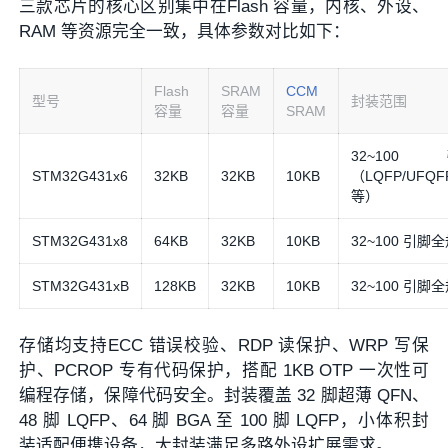
三款芯片的核心区别集中在Flash 容量，内核、外设、
RAM 等资源完全一致，具体参数对比如下：
Flash
SRAM
CCM
型号
封装范围
容量
容量
SRAM
32~100
STM32G431x6
32KB
32KB
10KB
（LQFP/UFQF
等）
STM32G431x8
64KB
32KB
10KB
32~100 引脚
STM32G431xB
128KB
32KB
10KB
32~100 引脚
存储均支持ECC 错误校验、RDP 读保护、WRP 写保
护、PCROP 专有代码保护，搭配 1KB OTP 一次性可
编程存储，保障代码安全。封装覆盖 32 脚超薄 QFN、
48 脚 LQFP、64 脚 BGA 至 100 脚 LQFP，小体积封
装适配便携设备，大封装满足多路外设扩展需求。