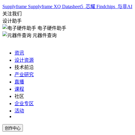
Supplyframe
Supplyframe XQ
Datasheet5
芯耀
Findchips
与非AI
关注我们
设计助手
电子硬件助手
元器件查询
资讯
设计资源
技术前沿
产业研究
直播
课程
社区
企业专区
活动
创作中心