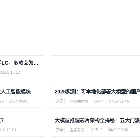
【awinic inside】艾为携手LG，多款艾为芯加持新一代智能家居控制中心
01/15 15:12
性能人工智能模块
29
2024/05/08
文章
xiaodianzii
844
07/29 11:46
谁？
/10 19:13
文章
歪睿老哥
1513
04/03 09:50