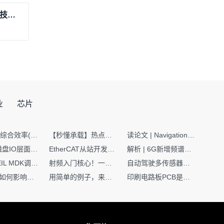
AI芯片“功耗悬崖”：大模型催生的冷却技术革命
业
芯片
SMT设备综合效率(OEE)计算有很多版本，这个版本最直接明了全面！
【秒懂承载】热点技术名词 -“SerDes”
读论文 | Navigation World Models: 构建机器人视觉导航的“想象力引擎“
Nginx | 磁盘IO层面性能优化：error日志内存环形缓冲区及小文件sendfile零拷贝技术
EtherCAT从站开发避坑指南：30分钟搞定ESI XML（上）
解析 | 6G新增频谱版图：U6G、FR3、Sub-THz，3GPP Rel-19/Rel-20标准
如何在KEIL MDK调试时避免看门狗引起的复位？
射频入门核心！一文搞懂阻抗匹配到底是什么
自动驾驶多传感器前融合，到底提前融合了什么？
环路补偿如何影响你的电源稳定性
用简单的例子，来理解C指针
印刷电路板PCB是怎么设计出来的？第二篇：进阶篇细说Layout流程