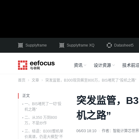
Supplyframe
Supplyframe XQ
Datasheet5
资讯
设计资源
技术前
首页
文章
突发监管，B300现货飙至800万，BIS堵死了“投机之路”
正文
突发监管，B3
一、BIS堵死了一切“投
机之路”
机之路”
二、从350 万到800
万，不是炒作
06/03 18:10
作者：
智能计算芯世界
三、结语：B300整机单
价离谱，仍是大模型“不