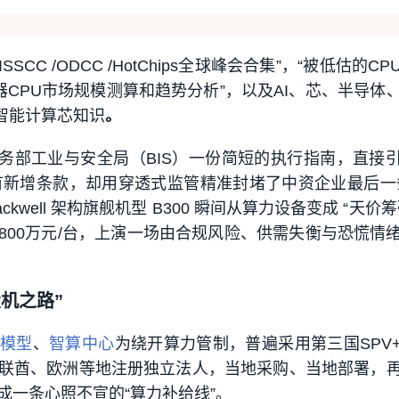
MS /ISSCC /ODCC /HotChips全球峰会合集”，“被低估的C
务器CPU市场规模测算和趋势分析”，以及AI、芯、半导体
考智能计算芯知识
。
国商务部工业与安全局（BIS）一份简短的执行指南，直接
有新增条款，却用
穿透式监管
精准封堵了中资企业最后一
ackwell 架构旗舰机型 B300 瞬间从算力设备变成 “天价
800万元/台
，上演一场由合规风险、供需失衡与恐慌情
投机之路”
模型
、
智算中心
为绕开算力管制，普遍采用
第三国SPV
联酋、欧洲等地注册独立法人，当地采购、当地部署，
成一条心照不宣的“算力补给线”。