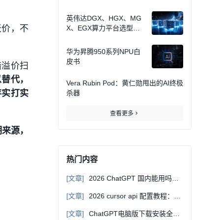
英伟达DGX、HGX、MG
的天价，不
X、EGX算力平台选型指
南
华为昇腾950系列NPU白
皮书
惜溢价扫
以替代，
Vera Rubin Pod：黄仁勋甩出的AI终极
存实打实
杀器
查看更多
明来源
，
热门内容
[文章]
2026 ChatGPT 国内能用吗？无需翻墙直连教程
[文章]
2026 cursor api 配置教程：自定义 Base URL 接入第三方大模型
[文章]
ChatGPT电脑版下载安装全指南：Windows/Mac通用教程