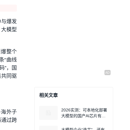
PU与爆发
、大模型
引爆整个
条“曲线
筹码”，国
绪共同驱
相关文章
2026实测：可本地化部署
+海外子
大模型的国产AI芯片有哪
再通过跨
些？
大模型企业“造芯”，还有