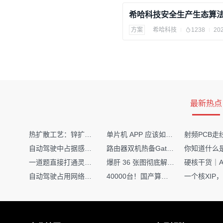
希哈科技安全生产生态算
方案
希哈科技
1238
202
最新热点
热扩散工艺：锌扩散非吸收窗口制备揭秘
单片机 APP 应该如何调试？
自动驾驶中占据感知网络是如何识别障碍物的？
路由器双机热备Gateway重定向不通问题
一道题直接打通灵敏度・链路预算・传播模型任督二脉
爆肝 36 张图彻底解释清楚 AI 圈 136 个造词艺术！
自动驾驶占用网络还需要数据标注吗？
40000台！国产算力大单开标，华为鲲鹏成大赢家