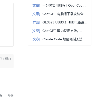
[文章]
十分钟实用教程 | OpenCode + oh-my-opencode：开源AI编程的终极组合
[文章]
ChatGPT 电脑版下载安装全攻略（Windows/Mac 通用）：避坑 + 高效替代方案
[方案]
GL3523 USB3.1 HUB电路设计方案(PCB+原理图)
[文章]
ChatGPT 国内使用方法，1 分钟上手零门槛
[文章]
Claude Code 地区限制无法使用？合规解除 + 完美替代全教程，国内直连即用
供工程师
群
举报