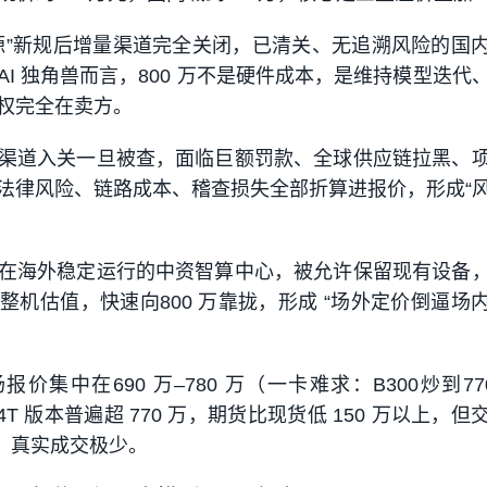
”
新规后增量渠道完全关闭，已清关、无追溯风险的国
I 独角兽而言，800 万不是硬件成本，是维持模型迭代
权完全在卖方。
渠道入关一旦被查，面临巨额罚款、全球供应链拉黑、
法律风险、链路成本、稽查损失
全部折算进报价，形成“
。
在海外稳定运行的中资智算中心，被允许保留现有设备
整机估值，快速向800 万靠拢，形成 “场外定价倒逼场
场报价集中在690 万–780 万（一卡难求：B300炒到77
4T 版本普遍超 770 万，期货比现货低 150 万以上，但
后，真实成交极少。