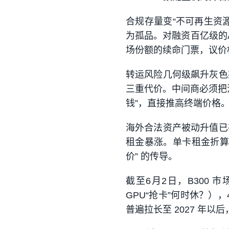
合规存量变“不可再生资源
为孤品。对融资百亿级的A
场份额的
续命门票
，议价
转运风险几何级飙升
灰色
三重代价。中间商必须把
钱”，直接推高终端价格
海外合法资产被动升值
已
租金暴涨。单卡租金折算
价” 的传导。
截至6月2日，B300 市
GPU“抢卡”何时休？），
普遍拉长至 2027 年以