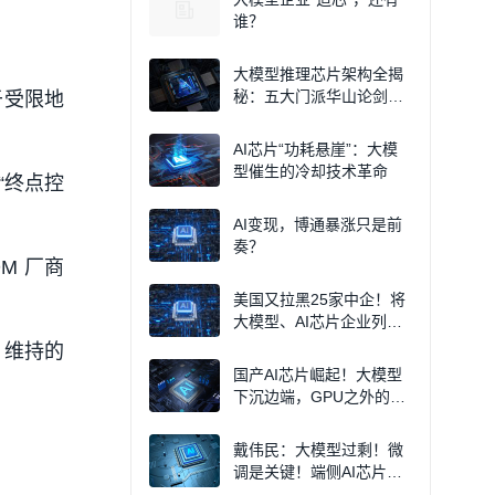
谁？
大模型推理芯片架构全揭
秘：五大门派华山论剑，
于受限地
谁才是真正的王者？
AI芯片“功耗悬崖”：大模
型催生的冷却技术革命
 “终点控
AI变现，博通暴涨只是前
奏？
M 厂商
美国又拉黑25家中企！将
大模型、AI芯片企业列入
实体清单
 维持的
国产AI芯片崛起！大模型
下沉边端，GPU之外的芯
片新潮流
戴伟民：大模型过剩！微
调是关键！端侧AI芯片迎
：
大机遇！