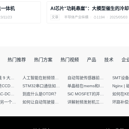
法一体机
3/11/23
文章
半导体产业纵横
1194
2025/05/03
热门推荐
热门方案
热门视频
产品
技术
企
射频PCB走线 9 大高频致命坑！踩中一个，匹配直接报废
人工智能在射频领域的创新应用与顶刊论文解析
自动驾驶传感器前融合与后融合技术上有何区别？
你知道什么是CCDF吗？它有什么用？
STM32串口通信如何处理不定长数据？这两种方法你都了解嘛？
单晶硅在mems和IC中作用的区别
硬核干货｜AC-DC工作原理 + PCB设计要点，看完秒懂电源设计！
到底什么是OTDR？
SiC MOSFET的并联设计要点
一个核XIP，另一个核如何IAP？
如何让自动驾驶接管设计更合理？
详解射频发射机三大架构：原理、应用与设计要点