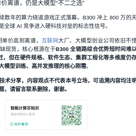
单价离谱，仍是大模型“不二之选”
持续数年的
算力绕道游戏
正式落幕。B300 冲上 800 万
全球 AI 竞争进入
硬科技对垒
的标志性信号。
明明单价高到离谱，
互联网
大厂、大模型创业公司依旧不
缺现货，核心根源在于
B300 全链路综合优势短时间难
速追赶，但在硬件规格、软件生态、集群工程化等多维度仍
大模型训练、高并发推理的核心刚需
。
技术分享，内容观点不代表本号立场，
可追溯内容均注
题，请留言联系删除，谢谢。