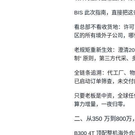
BIS 此次指南，直接把
看总部不看收货地
：许可
区
的所有境外子公司，哪
老规矩重新生效
：澄清20
制” 原则，第三方代采
全链条追溯
：代工厂、物
已启动订单筛查，未交付的
只要老板是中资，全球任
算力增量，一夜归零。
二、从350 万到800
B300 4T 顶配整机海