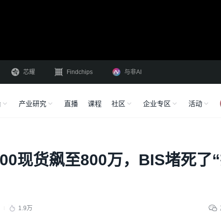
芯耀
Findchips
与非AI
沿
产业研究
直播
课程
社区
企业专区
活动
00现货飙至800万，BIS堵死了
1.9万