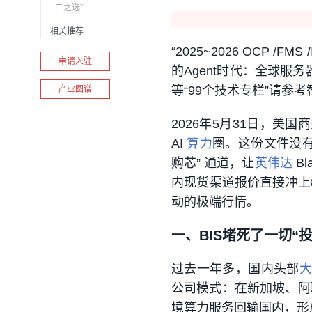
二之选”
相关推荐
“2025~2026 OCP /F
申请入驻
的Agent时代：全球服
等“99个技术专栏”请参
产业图谱
2026年5月31日，美
AI
算力
圈。这份文件没
购芯” 通道，让
英伟达
Bl
内现货渠道报价直接冲上
动的极端行情。
一、BIS堵死了一切“
过去一年多，国内头部
大
公司
模式：在新加坡、阿
境算力服务回输国内，形