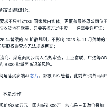
这条路径彻底封死：
要求不只针对D:5 国家境内实体，更覆盖
最终母公司位
怕收货地在欧美，只要实控方是中资，一律需要许可证；
25 年暂缓的 AI 扩散规则，不影响 2023 年 11 月落地的
、多层股权嵌套均无法规避审查；
流商、渠道商同步纳入合规审查，工业富联、广达等OD
 B300 批量面临退单风险。
何角落买高端AI
芯片
，都被 BIS 管着
。此前靠“海外马甲”
万，不是炒作
外合规价约350万元，国内喊到800万，核心是三重溢价叠加