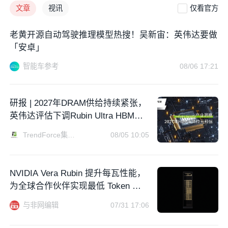
文章
视讯
仅看官方
老黄开源自动驾驶推理模型热搜！吴新宙：英伟达要做
「安卓」
智能车参考
08/06 17:21
研报 | 2027年DRAM供给持续紧张，
英伟达评估下调Rubin Ultra HBM配
置
TrendForce集邦咨询
08/05 10:05
NVIDIA Vera Rubin 提升每瓦性能，
为全球合作伙伴实现最低 Token 成
本
与非网编辑
07/31 17:06