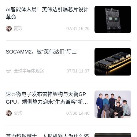
AI智能体入局！英伟达引爆芯片设计
革命
夏珍
07/31 16:20
SOCAMM2，被“英伟达们”盯上
全球半导体观察
07/31 11:37
速显微电子发布雷神架构与天衡GP
GPU，端侧算力迎来“生态兼容”新玩
家
夏珍
07/30 14:40
算力越做越大，人形机器人为什么还