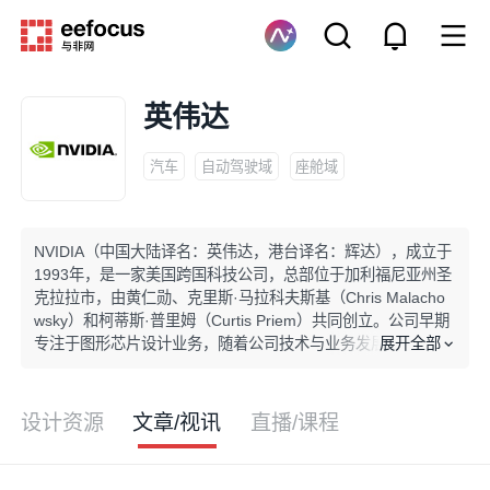
英伟达
汽车
自动驾驶域
座舱域
NVIDIA（中国大陆译名：英伟达，港台译名：辉达），成立于
1993年，是一家美国跨国科技公司，总部位于加利福尼亚州圣
克拉拉市，由黄仁勋、克里斯·马拉科夫斯基（Chris Malacho
wsky）和柯蒂斯·普里姆（Curtis Priem）共同创立。公司早期
展开全部
专注于图形芯片设计业务，随着公司技术与业务发展，已成长
为一家提供全栈计算的人工智能公司，致力于开发CPU、DP
U、GPU和AI软件，为建筑工程、金融服务、科学研究、制造
业、汽车等领域的计算解决方案提供支持。美国GPU及AI计算
设计资源
文章/视讯
直播/课程
巨头，传感器技术应用于自动驾驶及机器人领域。