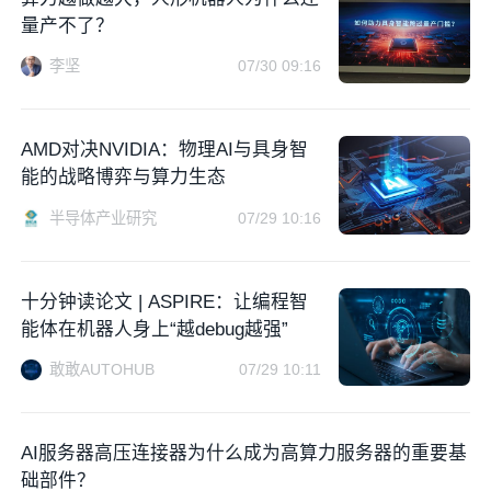
量产不了？
李坚
07/30 09:16
AMD对决NVIDIA：物理AI与具身智
能的战略博弈与算力生态
半导体产业研究
07/29 10:16
十分钟读论文 | ASPIRE：让编程智
能体在机器人身上“越debug越强”
敢敢AUTOHUB
07/29 10:11
AI服务器高压连接器为什么成为高算力服务器的重要基
础部件？