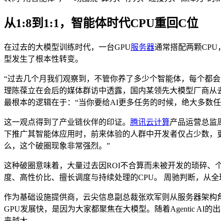
从1:8到1:1，智能体时代CPU重回C位
在过去的大模型训练时代，一台GPU
服务器
通常搭配两颗CPU
型发生了根本性转变。
“过去几个月我们观察到，不管你养了多少个智能体，每个都会
理陈葆立在会后的媒体群访中透露，国内某领先大模型厂商从去年到
最根本的逻辑在于：“当你要给AI更多任务的时候，绝大多数任
这一观点得到了产业链伙伴的印证。
腾讯
云计算
产品运营总监
下推广其智能体应用时，前来体验的人群中开发者仅占少数，
么，这个破圈现象非常强烈。”
这种破圈意味着，大量过去因ROI不合算而未被开发的琐碎、
度、高性价比、擅长调度与持续处理的CPU。 周驰判断，从全
作为基础设施提供商，云尖信息副总裁张欢军则从服务器架构角度
GPU发展快，是因为大家都聚焦在大模型。随着Agentic A
来越大。