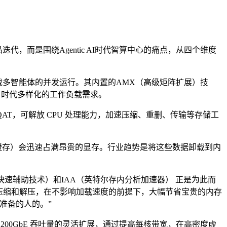
品迭代，而是围绕Agentic AI时代智算中心的痛点，从四个维度
度承载多智能体的并发运行。其内置的AMX（高级矩阵扩展）技
 时代多样化的工作负载需求。
英特尔 QAT，可解放 CPU 处理能力，加速压缩、重删、传输等存储工
键值缓存）会迅速占满昂贵的显存。行业趋势是将这些数据卸载到内
尔快速辅助技术）和IAA（英特尔存内分析加速器） 正是为此而
实时压缩和解压，在不影响加载速度的前提下，大幅节省宝贵的内存
准备的人的。”
 到 200GbE 吞吐量的灵活扩展，通过提高每核带宽，在高密度虚