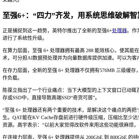
至强6+：“四力”齐发，用系统思维破解智
正是捕捉到这一趋势，英特尔推出了全新的至强6+
处理器
。作
进行了系统性升级。
在算力层面，至强 6+ 处理器拥有最高 288 能效核心，使
术，可分担AI数据预处理并为向量数据库提供加速。可以为客
在存力层面，全新的至强 6+ 处理器不仅拥有576MB 三级缓存，
作负载。
陈葆立指出了一个行业痛点：当下大模型的上下文窗口已动辄百万
存或SSD中，直接导致高端SSD“奇货可居”。
“至强 6+ 处理器还有两个重要的技术，是解决这个痛点的两把
生。QAT能在KV Cache存盘前进行硬件级压缩，压缩比
资源。高宇表示：“以前大家觉得改软件来用这些功能很麻烦，
在连接力层面，至强 6+ 处理器提供从 200GbE 到 800Gb