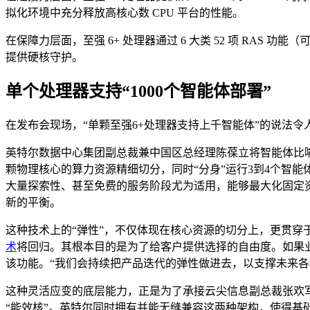
拟化环境中充分释放高核心数 CPU 平台的性能。
在保障力层面，至强 6+ 处理器通过 6 大类 52 项 RAS
提供硬核守护。
单个处理器支持“1000个智能体部署”
在发布会现场，“单颗至强6+处理器支持上千智能体”的说法
英特尔数据中心集团副总裁兼中国区总经理陈葆立将智能体比喻
颗物理核心的算力资源精细切分，同时“分身”运行3到4个智
大量探索性、甚至免费的服务阶段尤为适用，能够最大化固定
新的平衡。
这种技术上的“弹性”，不仅体现在核心资源的切分上，更贯穿
术
将回归。其根本目的是为了给客户提供选择的自由度。如果
该功能。“我们会持续把产品迭代的弹性做进去，以支撑未来各
这种灵活应变的底层能力，正是为了承接云尖信息副总裁张欢军
“能效核”。英特尔同时拥有并能无缝兼容这两种架构，使得基