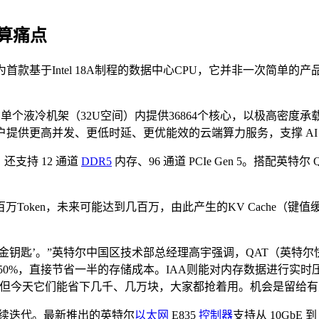
算痛点
为首款基于Intel 18A制程的数据中心CPU，它并非一次简单的产
其能在单个液冷机架（32U空间）内提供36864个核心，以极高密
户提供更高并发、更低时延、更优能效的云端算力服务，支撑 AI
还支持 12 通道
DDR5
内存、96 通道 PCIe Gen 5。搭配
Token，未来可能达到几百万，由此产生的KV Cache（
‘金钥匙’。”英特尔中国区技术部总经理高宇强调，QAT（英特
至少达50%，直接节省一半的存储成本。IAA则能对内存数据进行
但今天它们能省下几千、几万块，大家都抢着用。机会是留给有
E 的持续迭代。最新推出的英特尔
以太网
E835
控制器
支持从 10GbE