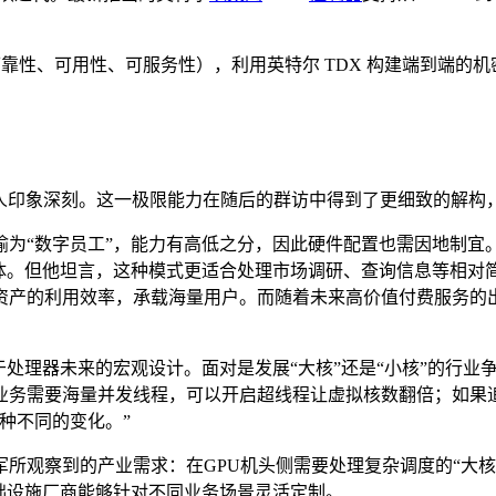
 功能（可靠性、可用性、可服务性），利用英特尔 TDX 构建端到端
令人印象深刻。这一极限能力在随后的群访中得到了更细致的解构
为“数字员工”，能力有高低之分，因此硬件配置也需因地制宜
能体。但他坦言，这种模式更适合处理市场调研、查询信息等相
资产的利用效率，承载海量用户。而随着未来高价值付费服务的
于处理器未来的宏观设计。面对是发展“大核”还是“小核”的行
业务需要海量并发线程，可以开启超线程让虚拟核数翻倍；如果
种不同的变化。”
所观察到的产业需求：在GPU机头侧需要处理复杂调度的“大
础设施厂商能够针对不同业务场景灵活定制。