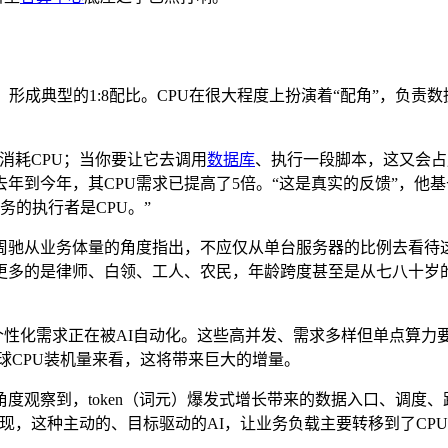
，形成典型的1:8配比。CPU在很大程度上扮演着“配角”，负
消耗CPU；当你要让它去调用
数据库
、执行一段脚本，这又会占
今年，其CPU需求已提高了5倍。“这是真实的反馈”，他基于此
务的执行者是CPU。”
周驰从业务体量的角度指出，不应仅从单台服务器的比例去看待这
更多的是律师、白领、工人、农民，年龄跨度甚至是从七八十岁
个性化需求正在被AI自动化。这些高并发、需求多样但单点算力
球CPU装机量来看，这将带来巨大的增量。
观察到，token（词元）爆发式增长带来的数据入口、调度、路由
I的出现，这种主动的、目标驱动的AI，让业务负载主要转移到了CPU