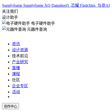
Supplyframe
Supplyframe XQ
Datasheet5
芯耀
Findchips
与非AI
关注我们
设计助手
电子硬件助手
元器件查询
资讯
设计资源
技术前沿
产业研究
直播
课程
社区
企业专区
活动
创作中心