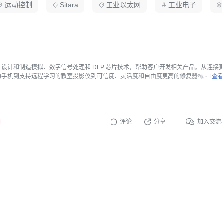
运动控制
Sitara
工业以太网
工业电子
TI) 设计和制造模拟、数字信号处理和 DLP 芯片技术，帮助客户开发相关产品。从连接
手机到支持远程学习的教室投影仪到可信度、灵活度和自由度更高的修复器械 - TI 
查
念，产生了更好的解决方案。美国模拟芯片龙头，传感器产品包括温度、压力，2023
评论
分享
加入交流