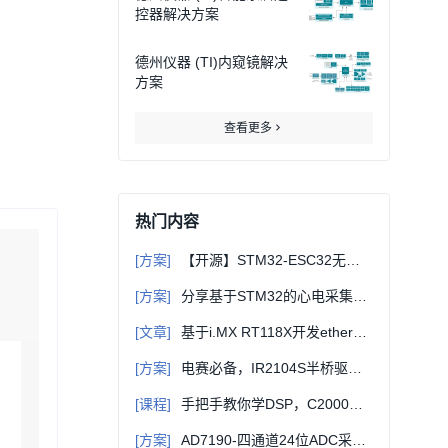
控器解决方案
德州仪器 (TI)内窥镜解决
方案
查看更多
热门内容
[方案]
【开源】STM32-ESC32无刷电调设计（原理图、PCB源文件、MDK电调程序及上位机）
[方案]
分享基于STM32的心电采集系统（硬件+软件+上位机+设计报告等）
[文章]
基于i.MX RT118X开发ethercat从站（一）-初识EtherCAT
[方案]
电赛必备，IR2104S半桥驱动MOS管电机驱动板（PCB工程文件+磁悬浮代码）
[课程]
手把手教你学DSP，C2000从入门到精通
[方案]
AD7190-四通道24位ADC采集，附STM32代码及原理图