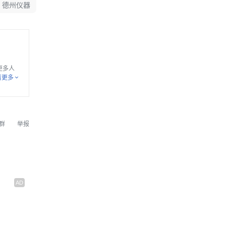
德州仪器
更多人
技术均采
看更多
年营收超
群
举报