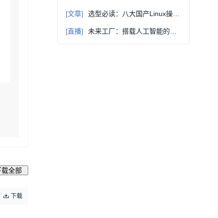
[文章]
选型必读：八大国产Linux操作系统全景解读与核心应用场景剖析
[直播]
未来工厂：搭载人工智能的边缘传感器设计
下载全部
下载