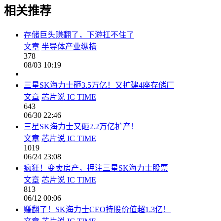
相关推荐
存储巨头赚翻了，下游扛不住了
文章
半导体产业纵横
378
08/03 10:19
三星SK海力士砸3.5万亿！又扩建4座存储厂
文章
芯片说 IC TIME
643
06/30 22:46
三星SK海力士又砸2.2万亿扩产！
文章
芯片说 IC TIME
1019
06/24 23:08
疯狂！变卖房产，押注三星SK海力士股票
文章
芯片说 IC TIME
813
06/12 00:06
赚翻了！SK海力士CEO持股价值超1.3亿！