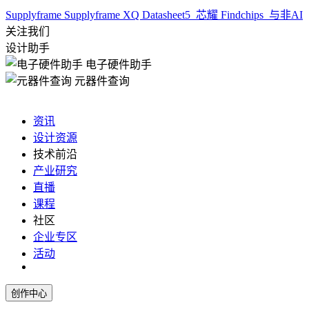
Supplyframe
Supplyframe XQ
Datasheet5
芯耀
Findchips
与非AI
关注我们
设计助手
电子硬件助手
元器件查询
资讯
设计资源
技术前沿
产业研究
直播
课程
社区
企业专区
活动
创作中心