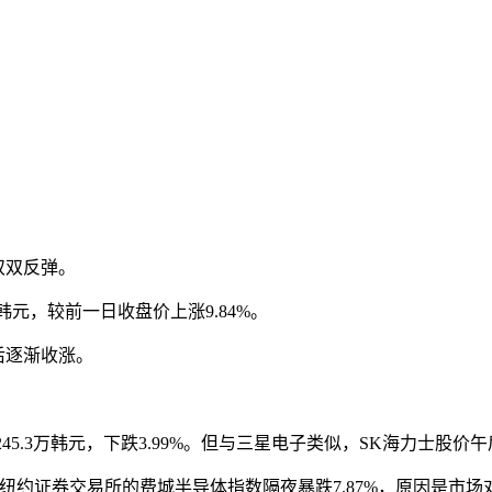
双双反弹。
0韩元，较前一日收盘价上涨9.84%。
午后逐渐收涨。
跌至245.3万韩元，下跌3.99%。但与三星电子类似，SK海力士
%之后，纽约证券交易所的费城半导体指数隔夜暴跌7.87%，原因