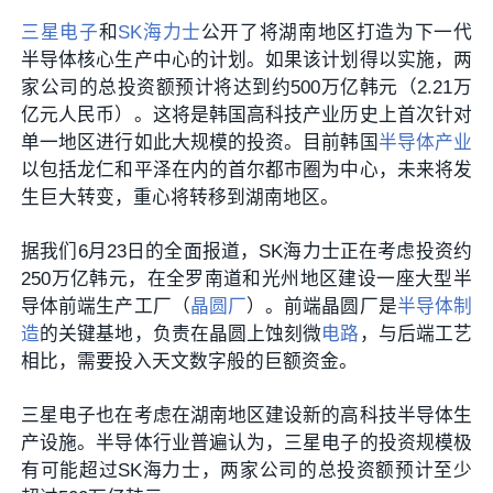
三星电子
和
SK海力士
公开了将湖南地区打造为下一代
半导体核心生产中心的计划。如果该计划得以实施，两
家公司的总投资额预计将达到约500万亿韩元（2.21万
亿元人民币）。这将是韩国高科技产业历史上首次针对
单一地区进行如此大规模的投资。目前韩国
半导体产业
以包括龙仁和平泽在内的首尔都市圈为中心，未来将发
生巨大转变，重心将转移到湖南地区。
据我们6月23日的全面报道，SK海力士正在考虑投资约
250万亿韩元，在全罗南道和光州地区建设一座大型半
导体前端生产工厂（
晶圆厂
）。前端晶圆厂是
半导体制
造
的关键基地，负责在晶圆上蚀刻微
电路
，与后端工艺
相比，需要投入天文数字般的巨额资金。
三星电子也在考虑在湖南地区建设新的高科技半导体生
产设施。半导体行业普遍认为，三星电子的投资规模极
有可能超过SK海力士，两家公司的总投资额预计至少