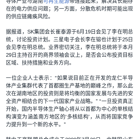
导体产业与湖南
可再生能源
带连接起来，解决其长期存
在的电力供应问题；另一方面，分散危机时期可能出现
的供应链瘫痪风险。
据报道，SK集团会长崔泰源于6月19日会见了李在明总
统，讨论投资计划。三星电子会长李在镕也计划于25日
会见李在明总统。业界密切关注，李在明总统将于本月
29日主持召开的商界领袖会议上，是否会公布投资目标
区域、扶持措施和业务方向。
一位企业人士表示：“如果说目前正在开发的龙仁半导
体产业集群代表了首都圈生产基地的巅峰之作，那么此
次在湖南地区的投资则是将均衡的国家发展与先进的安
全资产相结合的下一代国家产业战略。” “一旦投资真正
开始，国内半导体生产轴心将从以首都为中心的单核结
构演变为涵盖南方地区的‘多核结构’，从而将国家竞争
力提升到一个新的水平。”