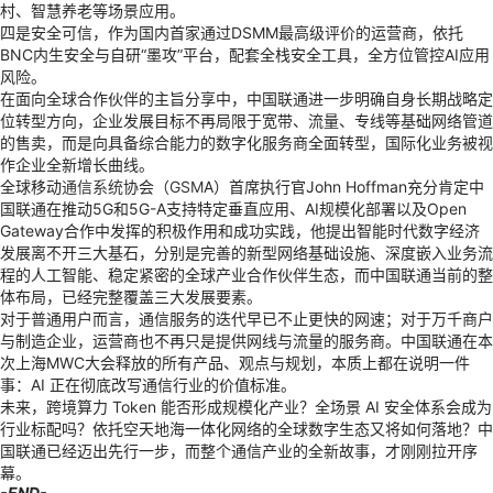
村、智慧养老等场景应用。
四是安全可信，作为国内首家通过DSMM最高级评价的运营商，依托
BNC内生安全与自研“墨攻”平台，配套全栈安全工具，全方位管控AI应用
风险。
在面向全球合作伙伴的主旨分享中，中国联通进一步明确自身长期战略定
位转型方向，企业发展目标不再局限于宽带、流量、专线等基础网络管道
的售卖，而是向具备综合能力的数字化服务商全面转型，国际化业务被视
作企业全新增长曲线。
全球移动
通信系统
协会（
GSM
A）首席执行官John Hoffman充分肯定中
国联通在推动5G和5G-A支持特定垂直应用、AI规模化部署以及Open
Gateway合作中发挥的积极作用和成功实践，他提出智能时代数字经济
发展离不开三大基石，分别是完善的新型网络基础设施、深度嵌入业务流
程的人工智能、稳定紧密的全球产业合作伙伴生态，而中国联通当前的整
体布局，已经完整覆盖三大发展要素。
对于普通用户而言，通信服务的迭代早已不止更快的网速；对于万千商户
与制造企业，运营商也不再只是提供网线与流量的服务商。中国联通在本
次上海MWC大会释放的所有产品、观点与规划，本质上都在说明一件
事：AI 正在彻底改写通信行业的价值标准。
未来，跨境算力 Token 能否形成规模化产业？全场景 AI 安全体系会成为
行业标配吗？依托空天地海一体化网络的全球数字生态又将如何落地？中
国联通已经迈出先行一步，而整个通信产业的全新故事，才刚刚拉开序
幕。
-END-