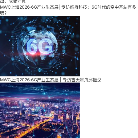
出、驭变守真
MWC上海2026·6G产业生态展| 专访临舟科技：6G时代的空中基站有多
强？
MWC上海2026·6G产业生态展 | 专访吉天星舟邱振戈