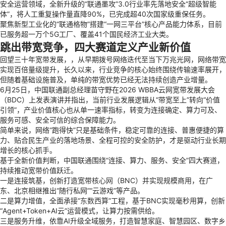
安全运营领域，全新升级的“联通墨攻”3.0行业率先落地安全“超级智能
体”，将人工重复操作量直降90%，已完成超40次国家级重保任务。
聚焦新型工业化的“联通格物”搭建“一网三平台”核心产品能力体系，目前
已服务超一万个5G工厂、覆盖41个国民经济工业大类。
跳出带宽竞争，四大赛道定义产业新价值
回望三十年宽带发展，，从早期拨号网络迭代至当下万兆光网，网络带宽
实现百倍量级提升，长久以来，行业竞争的核心始终围绕传输速率展开，
但随着基础设施普及，单纯的带宽优势已经无法持续创造产业增量。
6月25日，中国联通副总经理苗守野在2026 WBBA云网宽带发展大会
（BDC）上发表演讲并指出，当前行业发展逻辑从“带宽至上”转向“价值
引领”，产业价值核心也从单一速率指标，转变为连接确定、算力可及、
服务可感、安全可信的综合保障能力。
简单来说，网络“跑得快”只是基础条件，稳定可靠的连接、普惠便捷的算
力、贴合民生产业的落地场景、全程可控的安全防护，才是驱动行业长期
增长的核心抓手。
基于全新价值判断，中国联通围绕“连接、算力、服务、安全”四大赛道，
持续推动宽带价值跃迁。
一是连接筑基，创新打造宽带
核心网
（BNC）并实现规模商用，在广
东、北京相继推出“随行私网”“云游戏”等产品。
二是算力增值，全面承接“
东数西算
”工程，基于BNC实现毫秒用算，创新
“Agent+Token+AI云”运营模式，让算力按需供给。
三是服务升维，依靠AI升级全域服务，打造智慧家庭、智慧园区、数字乡