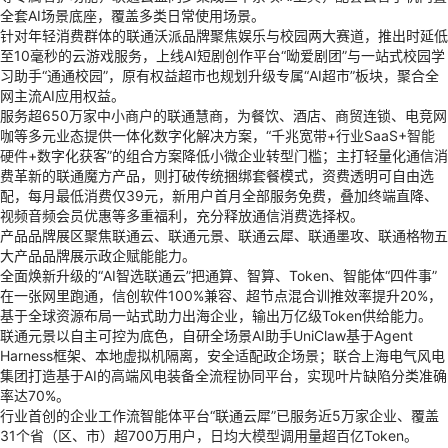
全套AI场景底座，覆盖多类日常使用场景。
针对年轻消费群体的联通沃派品牌聚焦娱乐与校园两大赛道，推出时延低
至10毫秒的云游戏服务，上线AI短剧创作平台“呦爱剧团”与一站式校园学
习助手“通通校园”，原有权益超市也规划升级专属“AI超市”板块，聚合全
网主流AI应用权益。
服务超650万家中小商户的联通慧商，为餐饮、酒店、商贸连锁、电竞网
咖等多元业态提供一体化数字化解决方案，“千兆宽带+行业SaaS+
智能
硬件
+数字化获客”的组合方案降低小微企业转型门槛；主打轻量化通信消
费革新的联通魔方产品，则打破传统捆绑套餐模式，资费透明可自由选
配，每月最低消费仅39元，新用户首月全部服务免费，叠加终端直降、
视频音频会员优惠等多重福利，充分释放通信消费选择权。
产品品牌展区聚焦联通云、联通元景、联通云犀、联通墨攻、联通格物五
大产品品牌展示政企赋能能力。
全面焕新升级的“AI智选联通云”把通算、智算、Token、智能体“四件事”
在一张网里跑通，信创软件100%兼容、超节点混合训推效率提升20%，
基于全球资源布局一站式助力出海企业，输出万亿级Token供给能力。
联通元景以自主可控为底色，自研全场景AI助手UniClaw基于Agent
Harness框架、本地虚拟机隔离，安全适配政企场景；联合上海电气风电
集团打造基于AI的高端风电装备全流程协同平台，实现叶片缺陷分类准确
率达70%。
行业首创的企业工作流智能体平台“联通云犀”已服务近5万家企业、覆盖
31个省（区、市）超700万用户，日均
大模型
调用量超百亿Token。