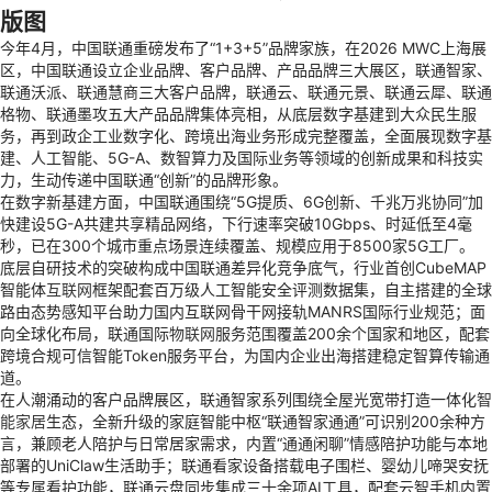
版图
今年4月，中国联通重磅发布了“1+3+5”品牌家族，在2026 MWC上海展
区，中国联通设立企业品牌、客户品牌、产品品牌三大展区，联通智家、
联通沃派、联通慧商三大客户品牌，联通云、联通元景、联通云犀、联通
格物、联通墨攻五大产品品牌集体亮相，从底层数字基建到大众民生服
务，再到政企工业数字化、跨境出海业务形成完整覆盖，全面展现数字基
建、人工智能、5G-A、数智算力及国际业务等领域的创新成果和科技实
力，生动传递中国联通“创新”的品牌形象。
在数字新基建方面，中国联通围绕“5G提质、6G创新、千兆万兆协同”加
快建设5G-A共建共享精品网络，下行速率突破10Gbps、时延低至4毫
秒，已在300个城市重点场景连续覆盖、规模应用于8500家5G工厂。
底层自研技术的突破构成中国联通差异化竞争底气，行业首创CubeMAP
智能体
互联网
框架配套百万级人工智能安全评测数据集，自主搭建的全球
路由态势感知平台助力国内互联网骨干网接轨MANRS国际行业规范；面
向全球化布局，联通国际
物联网
服务范围覆盖200余个国家和地区，配套
跨境合规可信智能Token服务平台，为国内企业出海搭建稳定智算传输通
道。
在人潮涌动的客户品牌展区，联通智家系列围绕全屋光宽带打造一体化
智
能家居
生态，全新升级的家庭智能中枢“联通智家通通”可识别200余种方
言，兼顾老人陪护与日常居家需求，内置“通通闲聊”情感陪护功能与本地
部署的UniClaw生活助手；联通看家设备搭载电子围栏、婴幼儿啼哭安抚
等专属看护功能，联通云盘同步集成三十余项AI工具，配套云智手机内置