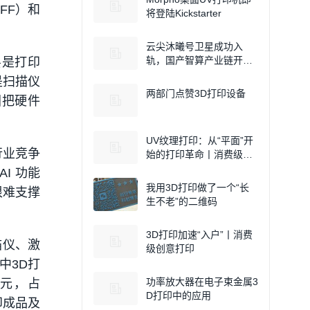
FF）和
将登陆Kickstarter
云尖沐曦号卫星成功入
轨，国产智算产业链开启
层是打印
太空计算新实践
是扫描仪
两部门点赞3D打印设备
试图把硬件
UV纹理打印：从“平面”开
行业竞争
始的打印革命丨消费级创
意打印
I 功能
我用3D打印做了一个“长
很难支撑
生不老”的二维码
3D打印加速“入户”丨消费
描仪、激
级创意打印
中3D打
功率放大器在电子束金属3
亿元，占
D打印中的应用
打印成品及