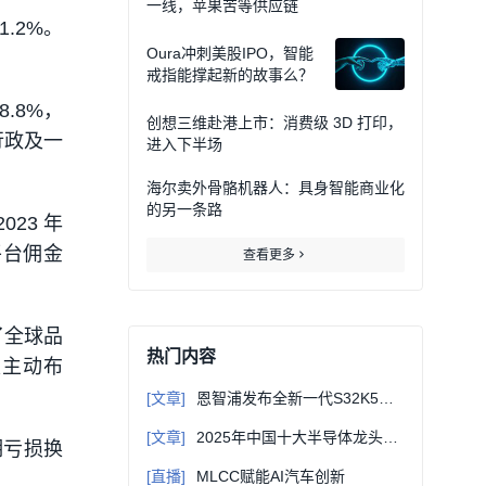
一线，苹果苦等供应链
1.2%。
Oura冲刺美股IPO，智能
戒指能撑起新的故事么？
.8%，
创想三维赴港上市：消费级 3D 打印，
，行政及一
进入下半场
海尔卖外骨骼机器人：具身智能商业化
的另一条路
23 年
平台佣金
查看更多
了全球品
热门内容
是主动布
[文章]
恩智浦发布全新一代S32K5微控制器系列，推进SDV区域控制架构发展，扩展CoreRide平台
[文章]
2025年中国十大半导体龙头企业
期亏损换
[直播]
MLCC赋能AI汽车创新