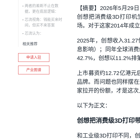
两者的差距不止在数
【摘要】2026年5月2
据，更在底层逻辑：
创想把消费级3D打印机生态、
芯流视角：钱能买来时
场。对于这家2014年
间，但买不来答案
芯流认为：
2025年，创想收入31.
相关推荐
息影响）；同年全球消费
42.7%，创想以11.2%
申请入驻
产业图谱
上市募资约12.72亿港元后
品牌。而问题也同样摆在
家拉开的份额，才是这次
以下为正文：
创想把消费级3D打印
和工业级3D打印不同，