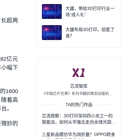
大疆，带给3D打印行业一
场“成人礼”
增长超两
大疆布局3D打印，招惹了
谁？
.82亿元
年小幅下
芯流智库
1600
《中国芯片往事》系列书籍的策划出版机构。芯流智库是一家融合了出版策划、科技传播、信息服务的新型内容企业，正在策划《中国芯片往事2》与《中国手机往事》。
，随着高
TA的热门作品
万台。
芯流观察：3D打印深圳四小龙之一的
智能派，如何从华强北走向全球光固化
更微妙的
龙头
三星新品模仿华为阔折叠？OPPO跻身