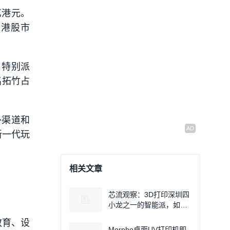
亿港元。
进了港股市
、特别派
名拓竹占
海外渠道和
新一代玩
相关文章
芯流观察：3D打印深圳四
小龙之一的智能派，如何
从华强北走向全球光固化
教育、设
龙头
Morpho桌面UV打印机即