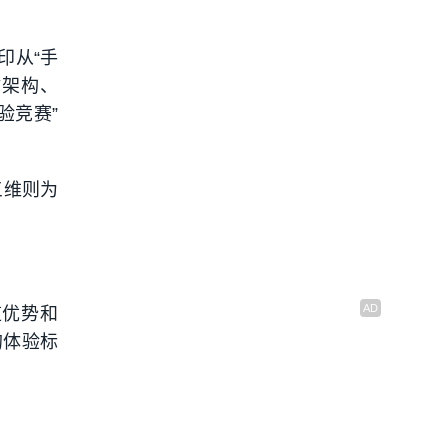
印从“手
Y架构、
验竞赛”
三维则为
道优势和
的体验标