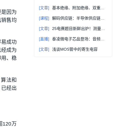
[文章]
基本绝缘、附加绝缘、双重绝缘、加强绝缘，这些概念要弄清楚！
要是因为
[课程]
解码供应链：半导体供应链管理与APS应用案例系列课程
机销售均
[文章]
25电赛题目新鲜出炉！测量题对工程数学要求太严格了！
[直播]
泰凌微电子芯品登场：音频技术的 “速度与音质” 革命
容易成功
[文章]
浅谈MOS管中的寄生电容
已经成为
即用、稳
、算法和
，已经出
120万