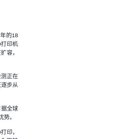
年的18
D打印机
在扩容，
检测正在
正逐步从
占据全球
优势。
D打印，