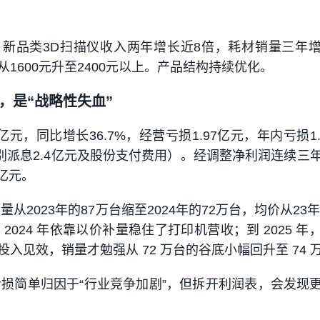
新品类3D扫描仪收入两年增长近8倍，耗材销量三年
1600元升至2400元以上。产品结构持续优化。
，是“战略性失血”
27亿元，同比增长36.7%，经营亏损1.97亿元，年内亏损1
特别派息2.4亿元及股份支付费用）。经调整净利润连续三
2亿元。
从2023年的87万台缩至2024年的72万台，均价从23年的
，2024 年依靠以价补量稳住了打印机营收；到 2025 年
入见效，销量才勉强从 72 万台的谷底小幅回升至 74 
的亏损简单归因于“行业竞争加剧”，但拆开利润表，会发现