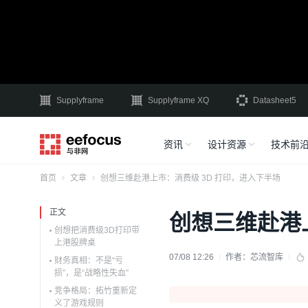
Supplyframe
Supplyframe XQ
Datasheet5
资讯
设计资源
技术前
首页
文章
创想三维赴港上市：消费级 3D 打印，进入下半场
正文
创想三维赴港
创想把消费级3D打印带
上港股牌桌
07/08 12:26
作者：
芯流智库
财务真相：不是“亏
损”，是“战略性失血”
竞争格局：拓竹重新定
义了游戏规则